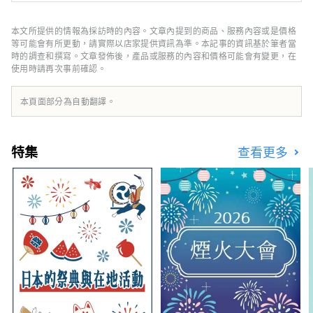
有在這個城鎮才能享受到的時光～ 金澤是北陸
地區最大的城市，也被稱為「百萬石加賀藩」。
本文所提供的情報為採訪時的內容。文章內提到的商品、服務內容或是價格
它的歷史始於1546年由一向宗信徒建造的金澤
等可能會有所更動，請實際以店家提供資訊為準。本記事的資訊基於筆者當
禦堂。 戰國時代，在大小枝氏的統治下，工
時的調查和撰寫。文章發佈後，產品或服務的內容和價格可能會有變更，在
使用時請再次事前確認。
藝、表演藝術等傳統文化得到了發展。 金澤雷
索爾三一酒店旨在傳達金澤獨特的魅力， 它的
建立旨在成為文化傳承和城市發展的樞紐。 金
本頁面部分為自動翻譯。
澤三一雷索爾酒店 (Hotel Resol Trinity
Kanazawa) 提供與傳統和文化的獨特連接 請在
金澤雷索爾三一飯店 (Hotel Resol Trinity
特集
查看更多
Kanazawa) 體驗充滿加賀百萬石藩邸輝煌的美
好時光。 名古屋雷索爾酒店 ～可以穿西裝、運
動鞋的飯店～ 這家以「西裝和運動鞋」為主題
的都市美式飯店， 整棟建築中瀰漫著爵士樂的
味道，這是一種全國獨有的音樂文化。 它在緊
張和放鬆之間創造了完美的平衡。 空間的設計
注重細節，從材料到家具、物品和配件。 它就
像一個“成年人的聚會場所”，邀請尋求真實性
的旅行者享受深度放鬆的體驗。 名古屋雷索爾
酒店是一個精緻的空間，您可以感受到古老文化
和智慧的氣息。 適合成年人放鬆的飯店。 岐阜
雷索爾飯店 ～用所有感官感受清流孕育的文化