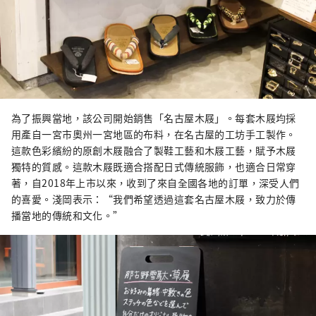
為了振興當地，該公司開始銷售「名古屋木屐」。每套木屐均採
用產自一宮市奧州一宮地區的布料，在名古屋的工坊手工製作。
這款色彩繽紛的原創木屐融合了製鞋工藝和木屐工藝，賦予木屐
獨特的質感。這款木屐既適合搭配日式傳統服飾，也適合日常穿
著，自2018年上市以來，收到了來自全國各地的訂單，深受人們
的喜愛。淺岡表示：“我們希望透過這套名古屋木屐，致力於傳
播當地的傳統和文化。”