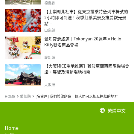
德島縣
【山梨縣北杜市】從東京搭乘特急列車梓號約
2小時即可到達！秋季紅葉美景及推薦觀光景
點。
山梨縣
愛知常滑旅遊｜Tokonyan 20週年×Hello
Kitty聯名商品登場
愛知縣
【大阪MICE場地推薦】難波至關西國際機場會
議、展覽及活動場地指南
大阪府
HOME
愛知縣
[名古屋] 我們希望創造一個人們可以相互連結的地方
繁體中文
language
Home