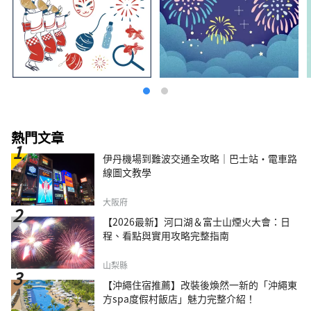
與歷史～ 美麗、翠綠的山。清澈的溪流似乎可
以淨化你的靈魂。 岐阜市擁有美麗的自然風
光，是一座與水和諧相處、擁有悠久歷史的城
市。 從飯店步行只需 20 分鐘，您就會看到這座
城市唯一的天然瀑布，其水源來自桃岳的溪流。
春、夏、秋、冬四季景色各有不同，每次來都有
新的感受。 蘊含在水中的人們的情感，以及由
此孕育的產業與文化。 岐阜雷索爾飯店重視人
與水的關係。 里索爾酒店的故事與小鎮和人民
交織在一起。 請盡情享受。
熱門文章
伊丹機場到難波交通全攻略｜巴士站・電車路
線圖文教學
大阪府
【2026最新】河口湖＆富士山煙火大會：日
程、看點與實用攻略完整指南
山梨縣
【沖繩住宿推薦】改裝後煥然一新的「沖繩東
方spa度假村飯店」魅力完整介紹！