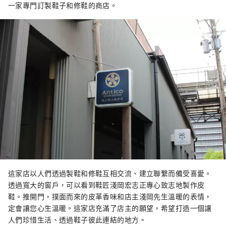
一家專門訂製鞋子和修鞋的商店。
麗的自然風光，是一座與水和諧相處、擁有悠
久歷史的城市。 從飯店步行只需 20 分鐘，您就
會看到這座城市唯一的天然瀑布，其水源來自
桃岳的溪流。 春、夏、秋、冬四季景色各有不
同，每次來都有新的感受。 蘊含在水中的人們
的情感，以及由此孕育的產業與文化。 岐阜雷
索爾飯店重視人與水的關係。 里索爾酒店的故
事與小鎮和人民交織在一起。 請盡情享受。
這家店以人們透過製鞋和修鞋互相交流、建立聯繫而備受喜愛。
透過寬大的窗戶，可以看到鞋匠淺岡宏志正專心致志地製作皮
鞋。推開門，撲面而來的皮革香味和店主淺岡先生溫暖的表情，
定會讓您心生溫暖。這家店充滿了店主的願望，希望打造一個讓
人們珍惜生活、透過鞋子彼此連結的地方。