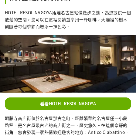
下，工藝、表演藝術等傳統文化得到了發展。
金澤雷索爾三一酒店旨在傳達金澤獨特的魅
HOTEL RESOL NAGOYA距離名古屋站僅幾步之遙，為您提供一個
力， 它的建立旨在成為文化傳承和城市發展的
放鬆的空間，您可以在這裡閱讀並享用一杯咖啡，大廳裡的樹木
樞紐。 金澤三一雷索爾酒店 (Hotel Resol
則隨著每個季節而增添一抹色彩。
Trinity Kanazawa) 提供與傳統和文化的獨特連
接 請在金澤雷索爾三一飯店 (Hotel Resol
Trinity Kanazawa) 體驗充滿加賀百萬石藩邸輝
煌的美好時光。 名古屋雷索爾酒店 ～可以穿西
裝、運動鞋的飯店～ 這家以「西裝和運動鞋」
為主題的都市美式飯店， 整棟建築中瀰漫著爵
士樂的味道，這是一種全國獨有的音樂文化。
它在緊張和放鬆之間創造了完美的平衡。 空間
的設計注重細節，從材料到家具、物品和配
件。 它就像一個“成年人的聚會場所”，邀請
尋求真實性的旅行者享受深度放鬆的體驗。 名
看看HOTEL RESOL NAGOYA
古屋雷索爾酒店是一個精緻的空間，您可以感
受到古老文化和智慧的氣息。 適合成年人放鬆
堀藤寺商店街位於名古屋那古之町，距離繁華的名古屋僅一小段
的飯店。 岐阜雷索爾飯店 ～用所有感官感受清
路程，是名古屋最古老的商店街之一，歷史悠久。在這個寧靜的
流孕育的文化與歷史～ 美麗、翠綠的山。清澈
街角，您會發現一家熱情歡迎遊客的地方：Antico Ciabattino，
的溪流似乎可以淨化你的靈魂。 岐阜市擁有美