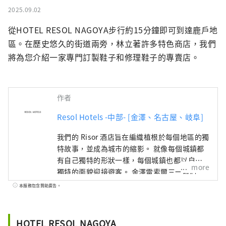
2025.09.02
從HOTEL RESOL NAGOYA步行約15分鐘即可到達鹿戶地
區。在歷史悠久的街道兩旁，林立著許多特色商店，我們
將為您介紹一家專門訂製鞋子和修理鞋子的專賣店。
作者
Resol Hotels -中部- [金澤、名古屋、岐阜]
我們的 Risor 酒店旨在編織植根於每個地區的獨
特故事，並成為城市的縮影。 就像每個城鎮都
有自己獨特的形狀一樣，每個城鎮也都以自己
more
獨特的面貌迎接遊客。 金澤雷索爾三一飯店 ～
只有在這個城鎮才能享受到的時光～ 金澤是北
本服務包含贊助廣告。
陸地區最大的城市，也被稱為「百萬石加賀
藩」。 它的歷史始於1546年由一向宗信徒建造
的金澤禦堂。 戰國時代，在大小枝氏的統治
HOTEL RESOL NAGOYA