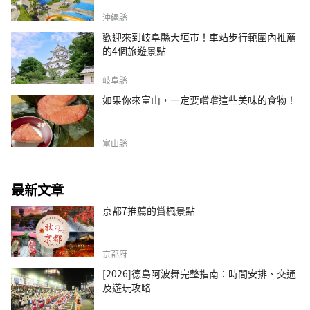
沖繩縣
歡迎來到岐阜縣大垣市！車站步行範圍內推薦
的4個旅遊景點
岐阜縣
如果你來富山，一定要嚐嚐這些美味的食物！
富山縣
最新文章
京都7推薦的賞楓景點
京都府
[2026]德島阿波舞完整指南：時間安排、交通
及遊玩攻略