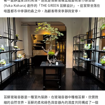
著一處靜謐安詳的角落。這就是苔蘚玻璃盆栽藝術家小原由香
的溪流似乎可以淨化你的靈魂。 岐阜市擁有美
(Yuka Kohara) 創作的「THE GREEN 苔蘚設計」。這家榮坐落在
麗的自然風光，是一座與水和諧相處、擁有悠
喧囂都市中寧靜的森之中，為顧客帶來寧靜與安寧。
久歷史的城市。 從飯店步行只需 20 分鐘，您就
會看到這座城市唯一的天然瀑布，其水源來自
桃岳的溪流。 春、夏、秋、冬四季景色各有不
同，每次來都有新的感受。 蘊含在水中的人們
的情感，以及由此孕育的產業與文化。 岐阜雷
索爾飯店重視人與水的關係。 里索爾酒店的故
事與小鎮和人民交織在一起。 請盡情享受。
苔蘚玻璃容器是一種室內裝飾，在玻璃容器中種植苔蘚，欣賞微
縮的自然世界。苔蘚的柔和綠色與容器內的濕度共同構成了一個