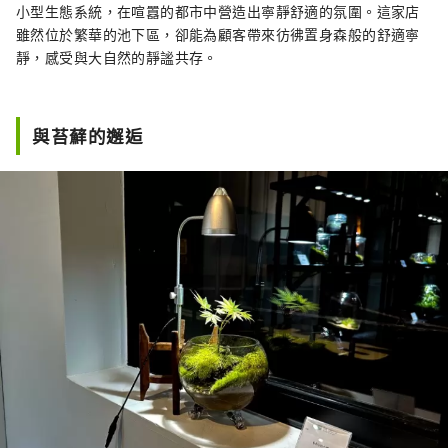
小型生態系統，在喧囂的都市中營造出寧靜舒適的氛圍。這家店
雖然位於繁華的池下區，卻能為顧客帶來彷彿置身森般的舒適寧
靜，感受與大自然的靜謐共存。
與苔蘚的邂逅