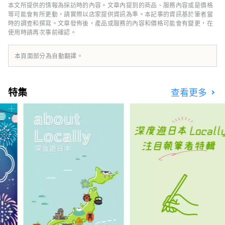
地區最大的城市，也被稱為「百萬石加賀藩」。
本文所提供的情報為採訪時的內容。文章內提到的商品、服務內容或是價格
它的歷史始於1546年由一向宗信徒建造的金澤
等可能會有所更動，請實際以店家提供資訊為準。本記事的資訊基於筆者當
禦堂。 戰國時代，在大小枝氏的統治下，工
時的調查和撰寫。文章發佈後，產品或服務的內容和價格可能會有變更，在
使用時請再次事前確認。
藝、表演藝術等傳統文化得到了發展。 金澤雷
索爾三一酒店旨在傳達金澤獨特的魅力， 它的
建立旨在成為文化傳承和城市發展的樞紐。 金
本頁面部分為自動翻譯。
澤三一雷索爾酒店 (Hotel Resol Trinity
Kanazawa) 提供與傳統和文化的獨特連接 請在
金澤雷索爾三一飯店 (Hotel Resol Trinity
特集
查看更多
Kanazawa) 體驗充滿加賀百萬石藩邸輝煌的美
好時光。 名古屋雷索爾酒店 ～可以穿西裝、運
動鞋的飯店～ 這家以「西裝和運動鞋」為主題
的都市美式飯店， 整棟建築中瀰漫著爵士樂的
味道，這是一種全國獨有的音樂文化。 它在緊
張和放鬆之間創造了完美的平衡。 空間的設計
注重細節，從材料到家具、物品和配件。 它就
像一個“成年人的聚會場所”，邀請尋求真實性
的旅行者享受深度放鬆的體驗。 名古屋雷索爾
酒店是一個精緻的空間，您可以感受到古老文化
和智慧的氣息。 適合成年人放鬆的飯店。 岐阜
雷索爾飯店 ～用所有感官感受清流孕育的文化
與歷史～ 美麗、翠綠的山。清澈的溪流似乎可
以淨化你的靈魂。 岐阜市擁有美麗的自然風