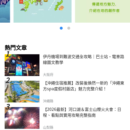
光，是一座與水和諧相處、擁有悠久歷史的城
市。 從飯店步行只需 20 分鐘，您就會看到這座
城市唯一的天然瀑布，其水源來自桃岳的溪流。
春、夏、秋、冬四季景色各有不同，每次來都有
新的感受。 蘊含在水中的人們的情感，以及由
此孕育的產業與文化。 岐阜雷索爾飯店重視人
與水的關係。 里索爾酒店的故事與小鎮和人民
交織在一起。 請盡情享受。
熱門文章
伊丹機場到難波交通全攻略｜巴士站・電車路
線圖文教學
大阪府
【沖繩住宿推薦】改裝後煥然一新的「沖繩東
方spa度假村飯店」魅力完整介紹！
沖繩縣
【2026最新】河口湖＆富士山煙火大會：日
程、看點與實用攻略完整指南
山梨縣