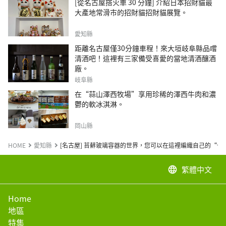
[從名古屋搭火車 30 分鐘] 介紹日本招財貓最
大產地常滑市的招財貓招財貓展覽。
愛知縣
距離名古屋僅30分鐘車程！來大垣岐阜縣品嚐
清酒吧！這裡有三家備受喜愛的當地清酒釀酒
廠。
岐阜縣
在“蒜山澤西牧場”享用珍稀的澤西牛肉和濃
鬱的軟冰淇淋。
岡山縣
HOME
愛知縣
[名古屋] 苔蘚玻璃容器的世界，您可以在這裡編織自己的“一
繁體中文
language
Home
地區
特集