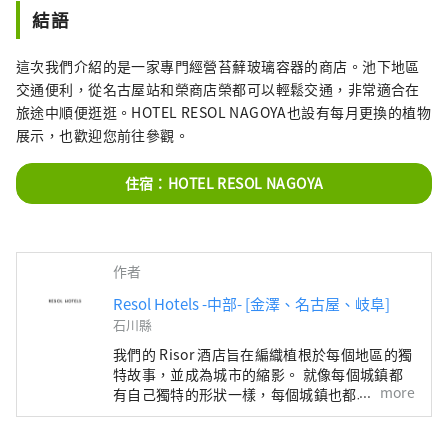
結語
這次我們介紹的是一家專門經營苔蘚玻璃容器的商店。池下地區
交通便利，從名古屋站和榮商店榮都可以輕鬆交通，非常適合在
旅途中順便逛逛。HOTEL RESOL NAGOYA也設有每月更換的植物
展示，也歡迎您前往參觀。
住宿：HOTEL RESOL NAGOYA
作者
Resol Hotels -中部- [金澤、名古屋、岐阜]
石川縣
我們的 Risor 酒店旨在編織植根於每個地區的獨
特故事，並成為城市的縮影。 就像每個城鎮都
more
有自己獨特的形狀一樣，每個城鎮也都以自己獨
特的面貌迎接遊客。 金澤雷索爾三一飯店 ～只
有在這個城鎮才能享受到的時光～ 金澤是北陸