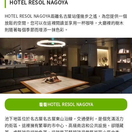
HOTEL RESOL NAGOYA
下，工藝、表演藝術等傳統文化得到了發展。
金澤雷索爾三一酒店旨在傳達金澤獨特的魅
HOTEL RESOL NAGOYA距離名古屋站僅幾步之遙，為您提供一個
力， 它的建立旨在成為文化傳承和城市發展的
放鬆的空間，您可以在這裡閱讀並享用一杯咖啡，大廳裡的樹木
樞紐。 金澤三一雷索爾酒店 (Hotel Resol
則隨著每個季節而增添一抹色彩。
Trinity Kanazawa) 提供與傳統和文化的獨特連
接 請在金澤雷索爾三一飯店 (Hotel Resol
Trinity Kanazawa) 體驗充滿加賀百萬石藩邸輝
煌的美好時光。 名古屋雷索爾酒店 ～可以穿西
裝、運動鞋的飯店～ 這家以「西裝和運動鞋」
為主題的都市美式飯店， 整棟建築中瀰漫著爵
士樂的味道，這是一種全國獨有的音樂文化。
它在緊張和放鬆之間創造了完美的平衡。 空間
的設計注重細節，從材料到家具、物品和配
件。 它就像一個“成年人的聚會場所”，邀請
尋求真實性的旅行者享受深度放鬆的體驗。 名
看看HOTEL RESOL NAGOYA
古屋雷索爾酒店是一個精緻的空間，您可以感
受到古老文化和智慧的氣息。 適合成年人放鬆
池下地區位於名古屋名古屋東山沿線，交通便利，是個充滿活力
的飯店。 岐阜雷索爾飯店 ～用所有感官感受清
的街區。這裡擁有繁華的市中心、高級商店和公共設施，卻隱藏
流孕育的文化與歷史～ 美麗、翠綠的山。清澈