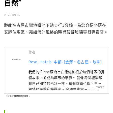
自然”
2025.09.02
距離名古屋市營地鐵池下站步行3分鐘，為您介紹坐落在
安靜住宅區、宛如海外風格的時尚苔蘚玻璃容器專賣店。
作者
Resol Hotels -中部- [金澤、名古屋、岐阜]
我們的 Risor 酒店旨在編織植根於每個地區的獨
特故事，並成為城市的縮影。 就像每個城鎮都
有自己獨特的形狀一樣，每個城鎮也都以自己
more
獨特的面貌迎接遊客。 金澤雷索爾三一飯店 ～
只有在這個城鎮才能享受到的時光～ 金澤是北
本服務包含贊助廣告。
陸地區最大的城市，也被稱為「百萬石加賀
藩」。 它的歷史始於1546年由一向宗信徒建造
的金澤禦堂。 戰國時代，在大小枝氏的統治