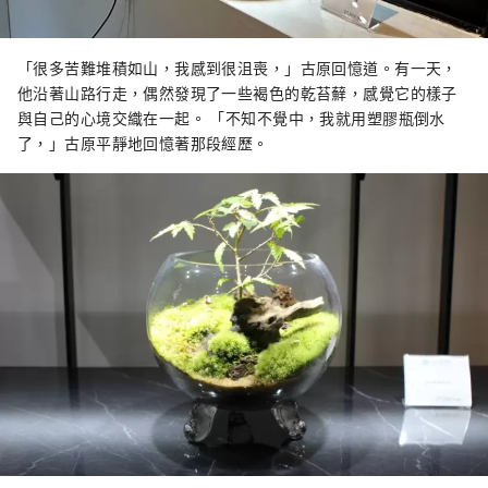
「很多苦難堆積如山，我感到很沮喪，」古原回憶道。有一天，
他沿著山路行走，偶然發現了一些褐色的乾苔蘚，感覺它的樣子
與自己的心境交織在一起。 「不知不覺中，我就用塑膠瓶倒水
了，」古原平靜地回憶著那段經歷。