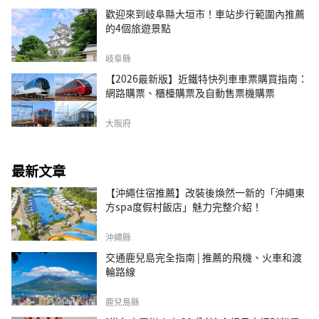
歡迎來到岐阜縣大垣市！車站步行範圍內推薦
的4個旅遊景點
岐阜縣
【2026最新版】近鐵特快列車車票購買指南：
網路購票、櫃檯購票及自動售票機購票
大阪府
最新文章
【沖繩住宿推薦】改裝後煥然一新的「沖繩東
方spa度假村飯店」魅力完整介紹！
沖繩縣
交通鹿兒島完全指南 | 推薦的飛機、火車和渡
輪路線
鹿兒島縣