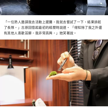
「一位熟人邀請我去活動上擺攤，我就去嘗試了一下，結果排起
了長隊，」古原回憶起最初的經歷時說道。 「得知除了我之外還
有其他人喜歡苔蘚，我非常高興，」她笑著說。