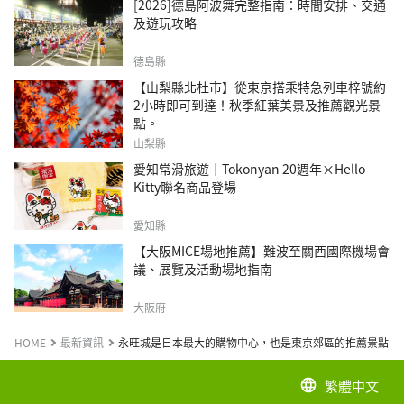
[2026]德島阿波舞完整指南：時間安排、交通
及遊玩攻略
德島縣
【山梨縣北杜市】從東京搭乘特急列車梓號約
2小時即可到達！秋季紅葉美景及推薦觀光景
點。
山梨縣
愛知常滑旅遊｜Tokonyan 20週年×Hello
Kitty聯名商品登場
愛知縣
【大阪MICE場地推薦】難波至關西國際機場會
議、展覽及活動場地指南
大阪府
HOME
最新資訊
永旺城是日本最大的購物中心，也是東京郊區的推薦景點
繁體中文
language