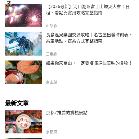
【2026最新】河口湖＆富士山煙火大會：日
程、看點與實用攻略完整指南
山梨縣
長島溫泉樂園交通攻略｜名古屋出發時刻表・
乘車地點・搭乘方式完整指南
三重縣
如果你來富山，一定要嚐嚐這些美味的食物！
富山縣
最新文章
京都7推薦的賞楓景點
京都府