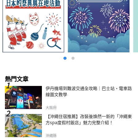
熱門文章
伊丹機場到難波交通全攻略｜巴士站・電車路
線圖文教學
大阪府
【沖繩住宿推薦】改裝後煥然一新的「沖繩東
方spa度假村飯店」魅力完整介紹！
沖繩縣