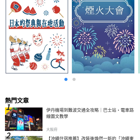
熱門文章
伊丹機場到難波交通全攻略｜巴士站・電車路
線圖文教學
大阪府
【沖繩住宿推薦】改裝後煥然一新的「沖繩東