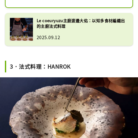
廳「Le coeuryuzu（ルクーリュズ）」
是一家採完全預約制的法式料理餐廳，
提供運用在地當季食材與發酵文化所精
Le coeuryuzu主廚渡邊大佑：以知多食材編織出
心打造的「主廚套餐」。在鄰近海邊的
的主廚法式料理
環境中，您可以盡情享受主廚傾注心力
2025.09.12
的佳餚與溫暖細緻的款待。
3．法式料理：HANROK