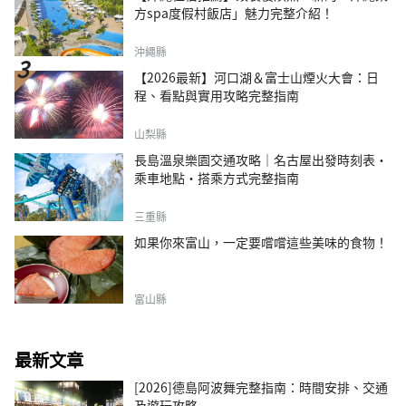
方spa度假村飯店」魅力完整介紹！
沖繩縣
【2026最新】河口湖＆富士山煙火大會：日
程、看點與實用攻略完整指南
山梨縣
長島溫泉樂園交通攻略｜名古屋出發時刻表・
乘車地點・搭乘方式完整指南
三重縣
如果你來富山，一定要嚐嚐這些美味的食物！
富山縣
最新文章
[2026]德島阿波舞完整指南：時間安排、交通
及遊玩攻略