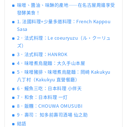
樞紐。得天獨厚的自然環境和氣候孕育了獨特
味噌、醬油、味醂的產地——在名古屋周邊享受
的發酵食品文化。知多半島被伊勢灣和三河灣
發酵美食！
環繞，風景優美，自古以來，清酒、醋、味
噌、醬油等釀造業便蓬勃發展。西川是德川家
1. 法國料理+少量多道料理：French Kappou
康的故鄉，以「八丁味噌」和「白醬油」等獨
Sasa
特的發酵調味料而聞名。
2．法式料理：Le coeuryuzu（ル・クーリュ
ズ）
3．法式料理：HANROK
4．味噌煮烏龍麵：大久手山本屋
5．味噌豬排、味噌煮烏龍麵：岡崎 Kakukyu
八丁村（Kakukyu 直營餐廳）
6．鰻魚三吃：日本料理 小伴天
7．和食：日本料理 一灯
8．飯糰：CHOUWA OMUSUBI
9．壽司： 知多前壽司酒場 仙之助
結語