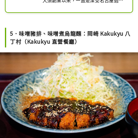
大須創業以來，一直是深受名古屋週邊
地區眾多顧客喜愛的味噌煮烏龍麵老字
號。他們持續守護著自大正時代傳承至
今的名古屋傳統美味。

5．味噌豬排、味噌煮烏龍麵：岡崎 Kakukyu 八
他們所使用的發酵調味料「味噌」，選
丁村（Kakukyu 直營餐廳）
用的是來自歷史悠久的味噌釀造廠的
「八丁味噌」，並將當地特產的白味噌
等數種味噌依照獨家配方調和，經過細
火慢炊至色澤光亮。每天清晨開始，他
們為煮烏龍麵特別精心熬製高湯，搭配
全手工製作、並與味噌完美融合且具有
獨特口感的烏龍麵，成就出這道無與倫
比的美味料理。

山本屋職人的一天，從懷著對顧客的感
謝之心熬煮味噌開始。從清晨天尚未亮
的時候，就專注於熬製味噌、高湯以及
當日採購的各類食材，親身感受當日天
氣所帶來的濕氣變化與食材含水量的差