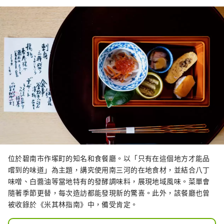
造出層次豐富、令人驚艷的美味。

自大正9年創業以來，我們承襲傳統，
結合職人多年淬鍊的技藝與現代創意，
精心呈現三河四季的經典美味，帶給您
春夏秋冬不同的味覺享受。
位於碧南市作塚町的知名和食餐廳。以「只有在這個地方才能品
嚐到的味道」為主題，講究使用南三河的在地食材，並結合八丁
味噌、白醬油等當地特有的發酵調味料，展現地域風味。菜單會
隨著季節更替，每次造訪都能發現新的驚喜。此外，該餐廳也曾
被收錄於《米其林指南》中，備受肯定。