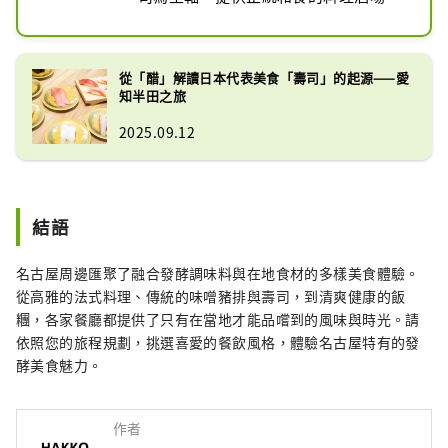
仙之助壽司的最大特色，是使用半田赤
醋製作的醋飯。所用的「三判山吹」是
傳承自江戶時代的傳統製法，僅以熟成
從「醋」解讀日本代表美食「壽司」的起源——愛
酒粕釀造而成的純酒粕醋。因其呈現出
知半田之旅
美麗的琥珀色澤，又被稱為「赤醋」，
2025.09.12
風味芳醇而圓潤。

仙之助的壽司將新鮮魚料的鮮美與赤醋
醋飯的柔和風味完美融合，口感層次豐
富。其中最值得一試的，是大量使用大
結語
腹鮪魚製作的壽司，入口即化的滑順口
感與油脂的甘甜、旨味交織而成的極致
風味，令人驚艷。

名古屋周邊匯聚了融合發酵調味料與在地食材的多樣美食體驗。
午餐時段推薦搭配家常小菜與味噌湯的
從高雅的法式料理、傳統的味噌豬排與壽司，到清爽健康的飯
壽司套餐。除此之外，還能享用海鮮
糰，各家餐廳都提供了只有在當地才能品嚐到的風味與時光。請
丼、刺身等豐富的新鮮海味料理。

依照您的旅程規劃，挑選喜愛的餐飲風格，體驗名古屋特有的發
晚餐時段則提供包含飲品無限暢飲的
酵美食魅力。
「大將主廚套餐」及多樣適合宴會的套
餐可選。

作者
在仙之助，還能品嚐到知多半島引以為