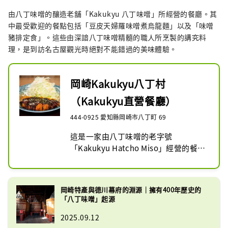
異。

由八丁味噌的釀造老舖「Kakukyu 八丁味噌」所經營的餐廳。其
並且，一邊思索著當天即將光臨的顧
中最受歡迎的餐點包括「豆皮天婦羅味噌煮烏龍麵」以及「味噌
客，一邊用心、緩慢地將味噌熬煮至最
豬排定食」。這些由深諳八丁味噌精髓的職人所烹製的講究料
佳狀態。

理，是到訪名古屋觀光時絕對不能錯過的美味體驗。
這正是從大正時代以來，歷經五代傳
承，山本屋始終如一的傳統。誠摯邀請
岡崎Kakukyu八丁村
您親自蒞臨大久手山本屋，品嚐這份傳
（Kakukyu直營餐廳）
統的味道。
444-0925 愛知縣岡崎市八丁町 69
這是一家由八丁味噌的老字號
「Kakukyu Hatcho Miso」經營的餐
廳。

位於角久廠區內，方便遊客在參觀工廠
的同時順道造訪。

岡崎特產與德川幕府的淵源｜擁有400年歷史的
在這裡，您可以品嚐由深諳八丁味噌精
「八丁味噌」起源
髓的釀造廠精心製作的各式講究料理，
2025.09.12
不妨親自來體驗這份歷史與美味的結合