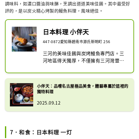
調味料，如濃口醬油與味醂，烹調出道道美味佳餚。其中最受好
評的，是以炭火精心烤製的鰻魚料理，風味絕佳。
日本料理 小伴天
447-0872愛知縣碧南市源氏新明町 256
三河的美味佳餚與炭烤鰻魚專門店。三
河地區得天獨厚，不僅擁有三河灣豐富
的海鮮，還盛產各式新鮮蔬菜。

此外，這裡更是釀造文化的重鎮，擁有
許多傳承已久的釀造廠，生產味醂、醬
小伴天：品嚐名古屋極品美食，體驗專屬於這裡的
油、豆味噌等經典調味品。我們與當地
獨特料理
的漁民、農家及調味料職人緊密合作，
2025.09.12
致力於守護這片土地的獨特風味，同時
不斷挑戰創新，打造別具特色的創意料
理。

店主來自碧南，曾遠赴外地修習廚藝，
7．和食：日本料理 一灯
經過多年的磨練後，更加深刻理解家鄉
食材的魅力，將其發揮得淋漓盡致，創