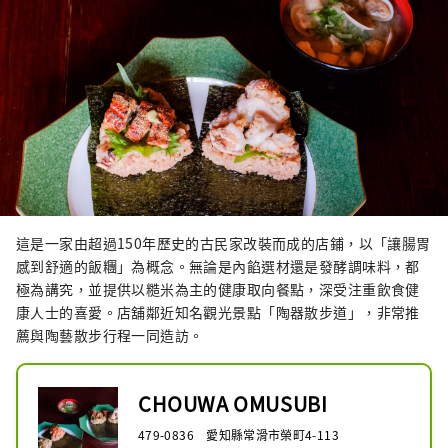
這是一家由超過150年歷史的古民家改裝而成的店鋪，以「讓腸胃
感到舒適的飯糰」為概念。無論是內餡選材還是發酵調味料，都
極為講究，並提供以糙米為主的健康取向餐點，深受注重飲食健
康人士的喜愛。店舖鄰近知名觀光景點「陶器散步道」，非常推
薦與陶藝散步行程一同造訪。
CHOUWA OMUSUBI
479-0836 愛知縣常滑市榮町4-113