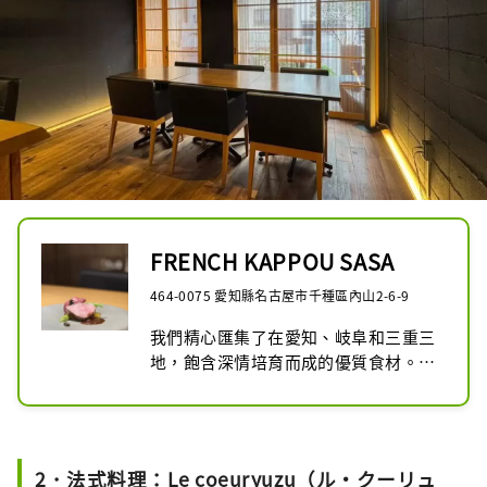
FRENCH KAPPOU SASA
464-0075 愛知縣名古屋市千種區內山2-6-9
我們精心匯集了在愛知、岐阜和三重三
地，飽含深情培育而成的優質食材。

親自走訪產地，傾聽生產者的心聲，我
們希望藉此機會向大家傳達在這裡烹飪
美食的意義。

請盡情享用融合法式烹飪技藝的無國界
2．法式料理：Le coeuryuzu（ル・クーリュ
料理。