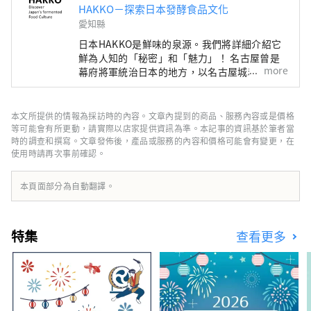
傲的銘酒，以及多款與和食絕配的酒
HAKKO－探索日本發酵食品文化
品，讓人盡情享受日式餐酒之美。

愛知縣
店內裝潢富有和風韻味，氣氛沉穩放
日本HAKKO是鮮味的泉源。我們將詳細介紹它
鬆，是與朋友或旅伴共度美好時光的理
鮮為人知的「秘密」和「魅力」！ 名古屋曾是
想場所。除了吧檯與一般桌席，也設有
more
幕府將軍統治日本的地方，以名古屋城和吉卜力
無障礙座位與宴會空間，任何人都能安
公園而聞名，但它實際上是美食文化的寶庫，孕
育了“鮮味”，即日本料理的精髓。 ■什麼是
心前往。

HAKKO？ HAKKO技術在決定日本料理口味的調
本文所提供的情報為採訪時的內容。文章內提到的商品、服務內容或是價格
歡迎蒞臨「仙之助」，盡情品味知多的
味料生產以及風靡全球的清酒釀造中發揮著至關
等可能會有所更動，請實際以店家提供資訊為準。本記事的資訊基於筆者當
海之恩惠與在地美酒。
重要的作用。 ■名古屋是什麼樣的？ 名古屋位
時的調查和撰寫。文章發佈後，產品或服務的內容和價格可能會有變更，在
使用時請再次事前確認。
於日本中部，是航空和陸路交通樞紐。得天獨厚
的自然環境和氣候孕育了獨特的發酵食品文化。
知多半島被伊勢灣和三河灣環繞，風景優美，自
本頁面部分為自動翻譯。
古以來，清酒、醋、味噌、醬油等釀造業便蓬勃
發展。西川是德川家康的故鄉，以「八丁味噌」
和「白醬油」等獨特的發酵調味料而聞名。
特集
查看更多