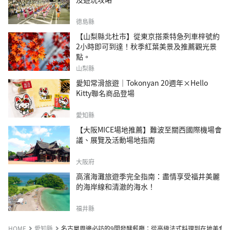
德島縣
【山梨縣北杜市】從東京搭乘特急列車梓號約
2小時即可到達！秋季紅葉美景及推薦觀光景
點。
山梨縣
愛知常滑旅遊｜Tokonyan 20週年×Hello
Kitty聯名商品登場
愛知縣
【大阪MICE場地推薦】難波至關西國際機場會
議、展覽及活動場地指南
大阪府
高濱海灘旅遊季完全指南：盡情享受福井美麗
的海岸線和清澈的海水！
福井縣
HOME
愛知縣
名古屋周邊必訪的9間發酵餐廳：從高級法式料理到在地美食