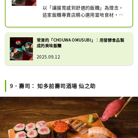
以「讓腸胃感到舒適的飯糰」為理念，
這家飯糰專賣店精心選用當地食材，並
搭配與此地淵源深厚的發酵調味料與米
麴，製作出別具風味的飯糰。其中最推
薦的是精心製作的酵素玄米飯糰，營養
常滑的「CHOUWA OMUSUBI」：用發酵食品製
豐富且口感獨特。

成的美味飯糰
店舖為外帶專門店，由一棟百年老屋改
2025.09.12
造而成，承載著店主希望保留舊建築與
傳統文化的心願，並於2024年12月正式
開業。
9．壽司： 知多前壽司酒場 仙之助