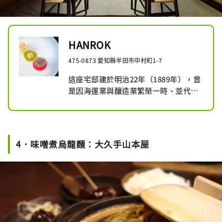
HANROK
475-0873 愛知縣半田市中村町1-7
這座宅邸建於明治22年（1889年），曾
是因海運業與釀造業繁榮一時、並代代
為當地發展作出貢獻的中埜半六家舊
宅。

在這座承載歷史與風情的空間內，
HANROK 將獻上獨一無二的法式料理
4．味噌煮烏龍麵：大久手山本屋
體驗，精心選用愛知縣知多半島的優質
食材與發酵調味料，結合創新料理手
法，呈現美味與美學兼具的法式精緻料
理，讓每位來賓都能感受非凡的用餐時
光。

本店採完全預約制，敬請至官方網站的
預約專區進行預約。