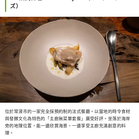
ズ）
位於常滑市的一家完全採預約制的法式餐廳。以當地的時令食材
與發酵文化為特色的「主廚無菜單套餐」廣受好評。坐落於海岸
旁的地理位置，能一邊欣賞海景，一邊享受主廚充滿創意的料
理。