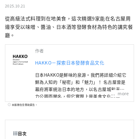
2025.10.21
從高級法式料理到在地美食，這次精選9家能在名古屋周
邊享受以味噌、醬油、日本酒等發酵食材為特色的講究餐
廳。
作者
HAKKO－探索日本發酵食品文化
日本HAKKO是鮮味的泉源。我們將詳細介紹它
鮮為人知的「秘密」和「魅力」！ 名古屋曾是
幕府將軍統治日本的地方，以名古屋城和吉卜
more
力公園而聞名，但它實際上是美食文化的寶
庫，孕育了“鮮味”，即日本料理的精髓。 ■
本服務包含贊助廣告。
什麼是HAKKO？ HAKKO技術在決定日本料理
口味的調味料生產以及風靡全球的清酒釀造中
發揮著至關重要的作用。 ■名古屋是什麼樣
的？ 名古屋位於日本中部，是航空和陸路交通
目次