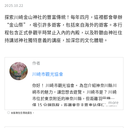
2025.10.22
探索川崎金山神社的豐富傳統！每年四月，這裡都會舉辦
“金山祭”，吸引許多遊客，包括來自海外的遊客。本行
程包含正式參觀平時禁止入內的內殿，以及聆聽由神社住
持講述神社獨特意義的講座，加深您的文化體驗。
作者
川崎市觀光協會
你好！ 川崎市觀光協會。 為您介紹神奈川縣川
崎市的魅力，讓您想去遊覽。 川崎市是？ 川崎
市位於東京附近的神奈川縣，但距離羽田機場
more
僅 15 分鐘路程，距離東京主要車站僅幾分鐘路
程，而且靠近橫濱、鎌倉和箱根，是一個人口
本服務包含贊助廣告。
達 154 萬的熱門通勤城鎮。雖然距離東京、橫
濱較近，但這裡卻是一座只有內行人知道的大