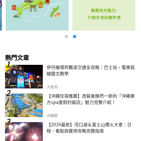
地區喜愛的漫畫《多啦 A 夢》的作者藤子·F·
不二雄的原畫以及藤子·F·不二雄曾經使用過
的桌子。設施內還設有真人大小的商品，並允許
遊客品嚐故事中的食物，讓人能夠沉浸在作品的
世界中。 ◇ 川崎山王節 這是川崎地區最大的節
日，每年八月在稻毛神社舉行，亮點是大型神轎
遊行。 ◇金馬拉節 金山神社的節慶是在四月第
一個星期日舉行的。人們會抬著形狀像陰莖的便
攜式神轎參加祭祀，該節日以祈求生育和找到伴
熱門文章
侶而聞名，吸引了許多外國遊客。
伊丹機場到難波交通全攻略｜巴士站・電車路
線圖文教學
大阪府
【沖繩住宿推薦】改裝後煥然一新的「沖繩東
方spa度假村飯店」魅力完整介紹！
沖繩縣
【2026最新】河口湖＆富士山煙火大會：日
程、看點與實用攻略完整指南