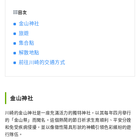
都市，這裡有匯集日本主要店舖的購物中心，
也有當地人聚集的繁華鬧區，可以體驗到真正
目次
的日本都市生活。 這座城市以夜間工廠景觀而
金山神社
聞名，該景觀誕生於支撐日本經濟快速增長的
旅遊
工業區，但它也作為東海道五十三次之一而繁
榮起來。 東海道是東京到京都的主要幹道，由
集合點
江戶幕府的幕府將軍開發。專門紀念人氣動漫
解散地點
《哆啦 A 夢》的博物館也很受歡迎。 我們會介
紹一些受歡迎的旅遊景點和活動。 ◇ 川崎市的
前往川崎的交通方式
工廠夜景 支撐日本經濟高度成長時期的工業
區。工廠每天24小時運轉，晚上工作燈亮起，
讓這裡變成鑲滿寶石的奇幻世界。您可以搭乘
巴士遊覽或遊船遊覽來體驗這種「工廠夜
景」。 ◇生田綠地 雖然它位於距離東京僅幾分
金山神社
鐘路程的城市，但卻擁有壯觀的自然風光，包
括成排的水杉樹。在日本民居博物館，您可以
川崎的金山神社是一座充滿活力的獨特神社，以其每年四月舉行
體驗25座被指定為文化財產的古民居，可以體
的「金山祭」而聞名。這個熱鬧的節日祈求生育順利、平安分娩
驗當地傳統的藍染工藝，還有一座專門紀念人
和免受疾病侵擾，並以像徵性陽具形狀的神轎引領色彩繽紛的遊
氣前衛藝術家岡本太郎的博物館。春天還可以
行隊伍。