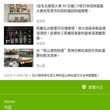
[從名古屋搭火車 30 分鐘] 介紹日本招財貓最
大產地常滑市的招財貓招財貓展覽。
愛知縣
距離名古屋僅30分鐘車程！來大垣岐阜縣品嚐
清酒吧！這裡有三家備受喜愛的當地清酒釀酒
廠。
岐阜縣
在“蒜山澤西牧場”享用珍稀的澤西牛肉和濃
鬱的軟冰淇淋。
岡山縣
HOME
神奈川縣
在川崎供奉生育之神的金山神社進行日本神道體驗！
繁體中文
language
Home
地區