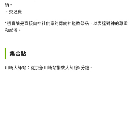
納。
・交通費
*初寶醣是直接向神社供奉的傳統神道教祭品，以表達對神的尊重
和感激。
集合點
川崎大師站：從京急川崎站搭乘大師線5分鐘。