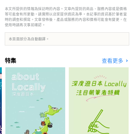
程，而且靠近橫濱、鎌倉和箱根，是一個人口達
154 萬的熱門通勤城鎮。雖然距離東京、橫濱較
本文所提供的情報為採訪時的內容。文章內提到的商品、服務內容或是價格
近，但這裡卻是一座只有內行人知道的大都市，
等可能會有所更動，請實際以店家提供資訊為準。本記事的資訊基於筆者當
這裡有匯集日本主要店舖的購物中心，也有當地
時的調查和撰寫。文章發佈後，產品或服務的內容和價格可能會有變更，在
使用時請再次事前確認。
人聚集的繁華鬧區，可以體驗到真正的日本都市
生活。 這座城市以夜間工廠景觀而聞名，該景
觀誕生於支撐日本經濟快速增長的工業區，但它
本頁面部分為自動翻譯。
也作為東海道五十三次之一而繁榮起來。 東海
道是東京到京都的主要幹道，由江戶幕府的幕府
將軍開發。專門紀念人氣動漫《哆啦 A 夢》的
特集
查看更多
博物館也很受歡迎。 我們會介紹一些受歡迎的
旅遊景點和活動。 ◇ 川崎市的工廠夜景 支撐日
本經濟高度成長時期的工業區。工廠每天24小
時運轉，晚上工作燈亮起，讓這裡變成鑲滿寶石
的奇幻世界。您可以搭乘巴士遊覽或遊船遊覽來
體驗這種「工廠夜景」。 ◇生田綠地 雖然它位
於距離東京僅幾分鐘路程的城市，但卻擁有壯觀
的自然風光，包括成排的水杉樹。在日本民居博
物館，您可以體驗25座被指定為文化財產的古
民居，可以體驗當地傳統的藍染工藝，還有一座
專門紀念人氣前衛藝術家岡本太郎的博物館。春
天還可以欣賞櫻花。 ◇川崎市藤子·F·不二雄
博物館 館內展示著深受世界各地、尤其是亞洲