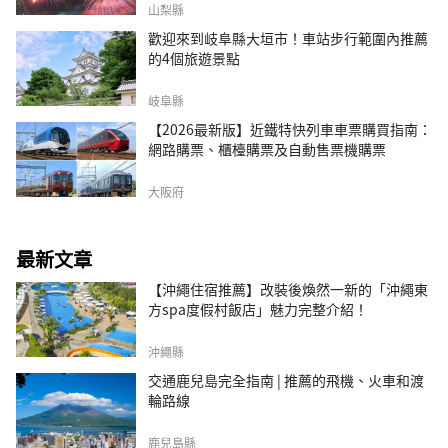
山梨縣
歡迎來到岐阜縣大垣市！車站步行範圍內推薦
的4個旅遊景點
岐阜縣
【2026最新版】近鐵特快列車車票購買指南：
網路購票、櫃檯購票及自動售票機購票
大阪府
最新文章
【沖繩住宿推薦】改裝後煥然一新的「沖繩東
方spa度假村飯店」魅力完整介紹！
沖繩縣
交通鹿兒島完全指南 | 推薦的飛機、火車和渡
輪路線
鹿兒島縣