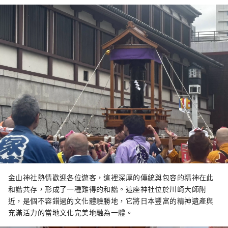
欣賞櫻花。 ◇川崎市藤子·F·不二雄博物館
館內展示著深受世界各地、尤其是亞洲地區喜
愛的漫畫《多啦 A 夢》的作者藤子·F·不二雄
的原畫以及藤子·F·不二雄曾經使用過的桌
子。設施內還設有真人大小的商品，並允許遊
客品嚐故事中的食物，讓人能夠沉浸在作品的
世界中。 ◇ 川崎山王節 這是川崎地區最大的節
日，每年八月在稻毛神社舉行，亮點是大型神
轎遊行。 ◇金馬拉節 金山神社的節慶是在四月
第一個星期日舉行的。人們會抬著形狀像陰莖
的便攜式神轎參加祭祀，該節日以祈求生育和
找到伴侶而聞名，吸引了許多外國遊客。
金山神社熱情歡迎各位遊客，這裡深厚的傳統與包容的精神在此
和諧共存，形成了一種難得的和諧。這座神社位於川崎大師附
近，是個不容錯過的文化體驗勝地，它將日本豐富的精神遺產與
充滿活力的當地文化完美地融為一體。