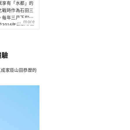
就享有「水都」的
之戰時作為石田三
。每年三月下旬至
more
2016年被列入聯
體驗
三成家臣山田恭歷的