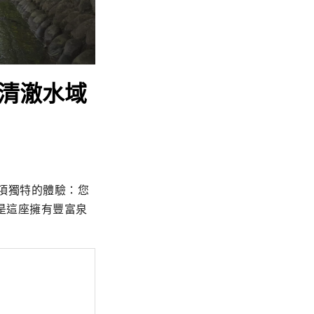
市清澈水域
項獨特的體驗：您
是這座擁有豐富泉