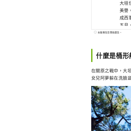
大垣
美譽
成西
五月
合國
本服務包含贊助廣告。
什麼是桶形
在關原之戰中，大
女兒阿夢躲在洗臉