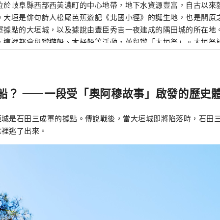
位於岐阜縣西部西美濃町的中心地帶，地下水資源豐富，自古以來
。大垣是俳句詩人松尾芭蕉遊記《北國小徑》的誕生地，也是關原
軍據點的大垣城，以及據說由豐臣秀吉一夜建成的隅田城的所在地
，這裡都會舉辦遊船、木桶船等活動，並舉辦「大垣祭」。大垣祭於
教科文組織非物質文化遺產名錄。
船？ ——一段受「奧阿穆故事」啟發的歷史
垣城是石田三成軍的據點。傳說戰後，當大垣城即將陷落時，石田
盆裡逃了出來。