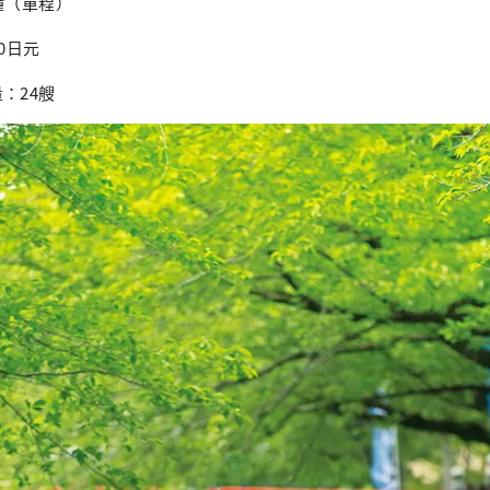
鐘（單程）
0日元
：24艘