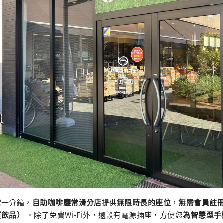
需一分鐘，
自助咖啡廳常滑分店
提供
無限時長的座位
，
無需會員註
買飲品）
。除了免費Wi-Fi外，還設有電源插座，方便您
為智慧型手