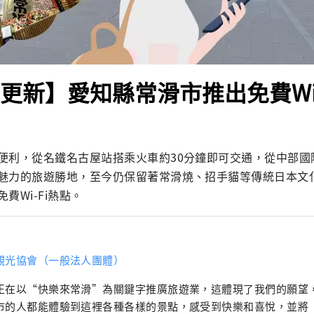
年更新】愛知縣常滑市推出免費Wi
便利，從名鐵名古屋站搭乘火車約30分鐘即可交通，從中部國
​​魅力的旅遊勝地，至今仍保留著常滑燒、招手貓等傳統日本文
費Wi-Fi熱點。
觀光協會（一般法人團體）
正在以“快樂來常滑”為關鍵字推廣旅遊業，這體現了我們的願望
市的人都能體驗到這裡各種各樣的景點，感受到快樂和喜悅，並將