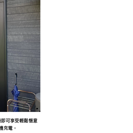
冊即可享受輕鬆愜意
機充電
。