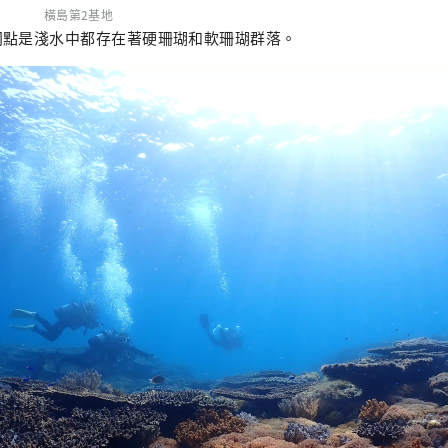
橫島第2基地
同點是淺水中都存在著硬珊瑚和軟珊瑚群落。