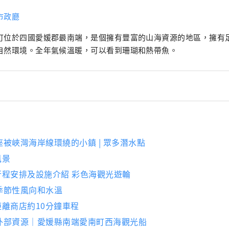
市政廳
町位於四國愛媛郡最南端，是個擁有豐富的山海資源的地區，擁有
自然環境。全年氣候溫暖，可以看到珊瑚和熱帶魚。
被峽灣海岸線環繞的小鎮 | 眾多潛水點
風景
 行程安排及設施介紹 彩色海觀光遊輪
季節性風向和水溫
 距離商店約10分鐘車程
外部資源｜愛媛縣南端愛南町西海觀光船