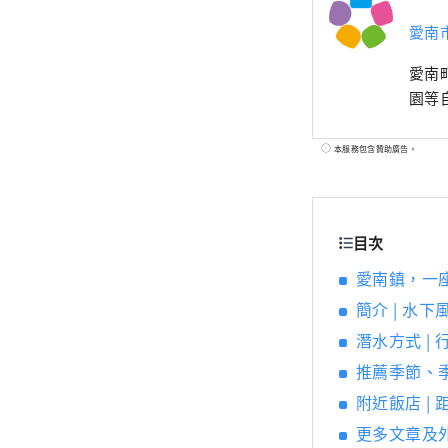
愛南
愛南
園等
本服務包含贊助廣告。
目次
愛南鎮，一座
簡介 | 水下
潛水方式 |
推薦季節、
附近飯店 |
更多文章及