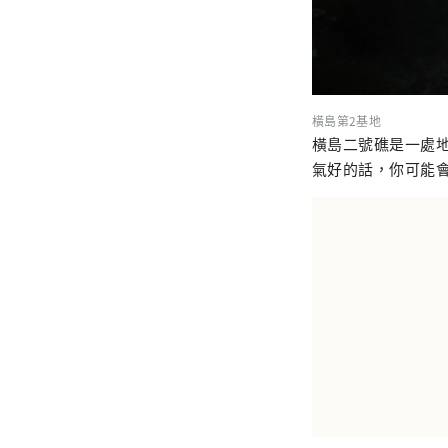
橫島第2基地
橫島二號礁是一處地
氣好的話，你可能