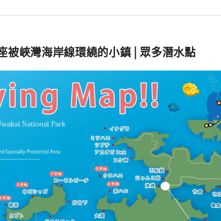
座被峽灣海岸線環繞的小鎮 | 眾多潛水點