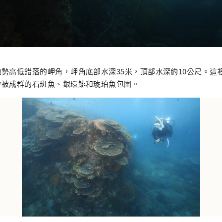
勢高低錯落的岬角，岬角底部水深35米，頂部水深約10公尺。這
會被成群的石斑魚、銀環鯡和琥珀魚包圍。