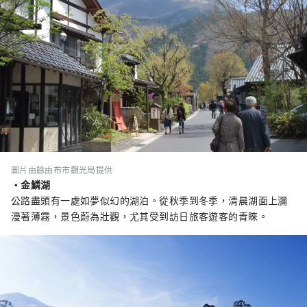
圖片由餘由布市觀光局提供
・金鱗湖
公路盡頭有一處如夢似幻的湖泊。從秋季到冬季，清晨湖面上瀰
漫著薄霧，景色蔚為壯觀，尤其受到訪日旅客遊客的青睞。