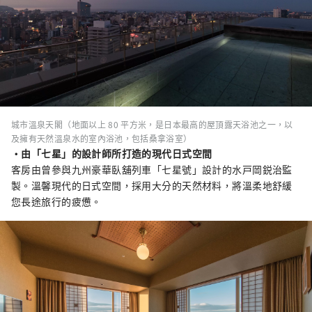
城市溫泉天閣（地面以上 80 平方米，是日本最高的屋頂露天浴池之一，以
及擁有天然溫泉水的室內浴池，包括桑拿浴室）
・由「七星」的設計師所打造的現代日式空間
客房由曾參與九州豪華臥舖列車「七星號」設計的水戸岡鋭治監
製。溫馨現代的日式空間，採用大分的天然材料，將溫柔地舒緩
您長途旅行的疲憊。