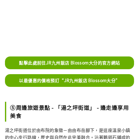
點擊此處前往JR九州飯店 Blossom大分的官方網站
以最優惠的價格預訂“JR九州飯店 Blossom大分”
⑤周邊旅遊景點 - 「湯之坪街道」 - 邊走邊享用
美食
湯之坪街道位於由布院的象徵－由由布岳腳下，是這座溫泉小鎮
的中心步行路線，歷史與自然在此完美融合。沿著鵝卵石鋪成的