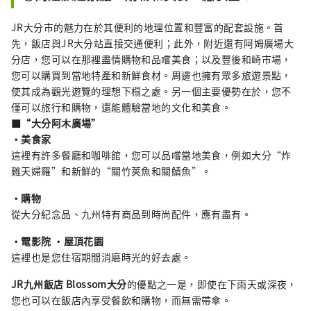
JR大分市的魅力在於其便利的地理位置和豐富的配套設施。首
先，飯店與JR大分站直接交通便利；此外，附近還有阿姆廣場大
分店，您可以在那裡盡情購物和品嚐美食；以及豐後和崎市場，
您可以購買到當地特產和新鮮食材。周邊也擁有眾多旅遊景點，
使其成為觀光遊覽的理想下榻之處。另一個主要優勢在於，您不
僅可以旅行和購物，還能體驗當地的文化和美食。
■“大分阿木廣場”
・美食家
這裡有許多餐廳和咖啡館，您可以品嚐當地美食，例如大分“炸
雞天婦羅”和新鮮的“關竹莢魚和關鯖魚”。
·購物
從大分紀念品、九州特有商品到時尚配件，應有盡有。
・電影院 ・屋頂花園
這裡也是您住宿期間消磨時光的好去處。
JR九州飯店 Blossom大分
的優點之一是，即使在下雨天或深夜，
您也可以在飯店內享受餐飲和購物，而無需帶傘。