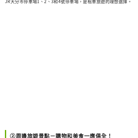
JR大分市停車場1、2、3和4號停車場，是租車旅遊的理想選擇。
②周邊旅遊景點－購物和美食一應俱全！