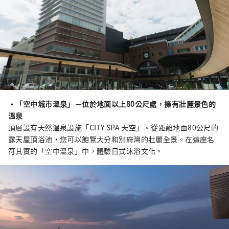
・「空中城市溫泉」－位於地面以上80公尺處，擁有壯麗景色的
溫泉
頂層設有天然溫泉設施「CITY SPA 天空」。從距離地面80公尺的
露天屋頂浴池，您可以飽覽大分和別府灣的壯麗全景。在這座名
符其實的「空中溫泉」中，體驗日式沐浴文化。