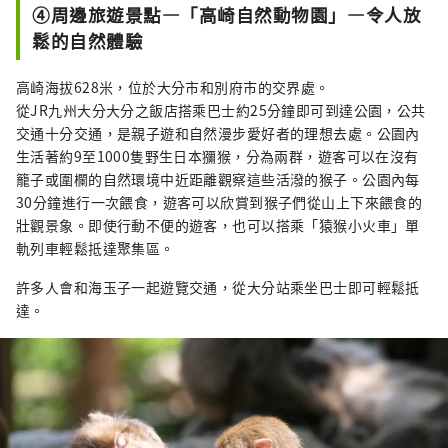
④周邊旅遊景點—「高崎自然動物園」—令人放
鬆的自然體驗
高崎海拔628米，位於大分市和別府市的交界處。
從JR九州大分大分之飯店搭乘巴士約25分鐘即可到達公園，公共
交通十分交通，是親子遊和自然漫步愛好者的理想去處。公園內
生活著約9至1000隻野生日本獼猴，分為兩群，遊客可以在沒有
籠子或圍欄的自然環境中近距離觀察這些活潑的猴子。公園內每
30分鐘進行一次餵食，遊客可以欣賞到猴子們從山上下來餵食的
壯觀景象。即使行動不便的遊客，也可以搭乘「猿猴小火車」單
軌列車輕鬆抵達聚集區。
許多人會和海玉子一起遊覽交通，從大分站乘坐巴士即可輕鬆抵
達。