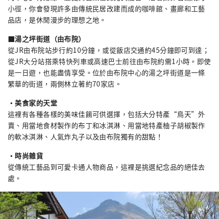
小徑，你會發現許多由傳統民居改建而成的咖啡館、畫廊和工藝
品店，是休閒漫步的理想之地。
■湯之坪街道（由布院）
從JR由布院站步行約10分鐘，或從飯店交通約45分鐘即可到達；
從JR大分站搭乘特快列車或高速巴士前往由布院約需1小時。即使
是一日遊，也能盡情享受。位於由布院中心的湯之坪街道是一條
繁華的街道，兩側林立著約70家店。
・美食家的天堂
這裡有各種各樣的美味佳餚可供選擇，包括大分特產“鳥天”外
賣、用當地食材製作的布丁和冰淇淋、用當地特產柚子胡椒製作
的軟冰淇淋、人氣炸丸子以及由布院獨有的甜點！
・時尚雜貨
從傳統工藝品到可愛卡通人物商品，這裡是挑選紀念品的絕佳去
處。