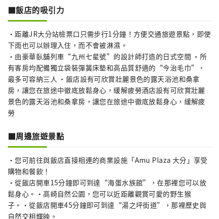
■飯店的吸引力
・距離JR大分站檢票口只需步行1分鐘！方便交通旅遊景點，即使
下雨也可以辦理入住，而不會被淋濕。
・由豪華臥舖列車“九州七星號”的設計師打造的日式空間 ・所
有客房均配備獨立袋裝彈簧床墊和高品質舒適的“今治毛巾”，
最多可容納三人 ・飯店設有可欣賞壯麗景色的露天浴池和桑拿
房，讓您在旅途中徹底放鬆身心，緩解疲勞酒店設有可欣賞壯麗
景色的露天浴池和桑拿房，讓您在旅途中徹底放鬆身心，緩解疲
勞
■周邊旅遊景點
・您可前往與飯店直接相連的商業設施「Amu Plaza 大分」享受
購物和餐飲！
・從飯店開車15分鐘即可到達“海蛋水族館”，在那裡您可以放
鬆身心。・高崎自然公園，您可以近距離觀賞可愛的野生猴
子。・從飯店開車45分鐘即可到達“湯之坪街道”，那裡歷史與
自然交相輝映。