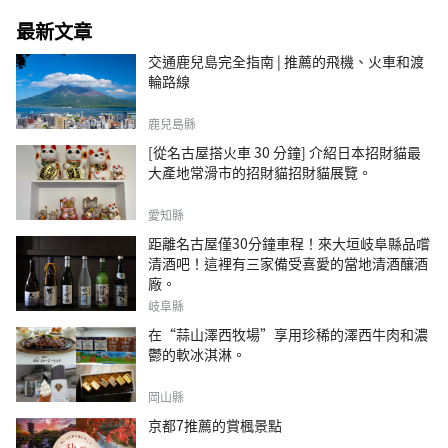
最新文章
交通鹿兒島完全指南 | 推薦的飛機、火車和渡
輪路線
鹿兒島縣
[從名古屋搭火車 30 分鐘] 介紹日本招財貓最
大產地常滑市的招財貓招財貓展覽。
愛知縣
距離名古屋僅30分鐘車程！來大垣岐阜縣品嚐
清酒吧！這裡有三家備受喜愛的當地清酒釀酒
廠。
岐阜縣
在“蒜山澤西牧場”享用珍稀的澤西牛肉和濃
鬱的軟冰淇淋。
岡山縣
京都7推薦的賞楓景點