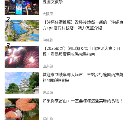
線圖文教學
大阪府
【沖繩住宿推薦】改裝後煥然一新的「沖繩東
方spa度假村飯店」魅力完整介紹！
沖繩縣
【2026最新】河口湖＆富士山煙火大會：日
程、看點與實用攻略完整指南
山梨縣
歡迎來到岐阜縣大垣市！車站步行範圍內推薦
的4個旅遊景點
岐阜縣
如果你來富山，一定要嚐嚐這些美味的食物！
富山縣