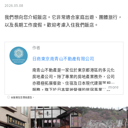
2026.05.08
我們想向您介紹飯店。它非常適合家庭出遊、團體旅行，
以及長期工作度假。歡迎考慮入住我們飯店。
作者
日商東京南青山不動產有限公司
南青山不動產是一家位於東京都港區的多元化
房地產公司。除了專業的房地產業務外，公司
亦積極拓展餐飲、住宿及日本現代建築等相關
more
服務。旗下於日本當地營運的旅宿事業，以
「向世界推廣日本引以為傲的文化與技術」為
本服務包含贊助廣告。
核心理念，透過結合建築、飲食與工藝等元
素，打造能夠透過五感全方位體驗的文化娛樂
空間。 旅客可在融合現代日式建築美學的空間
中，享受獨特的住宿體驗；亦可造訪位於東京