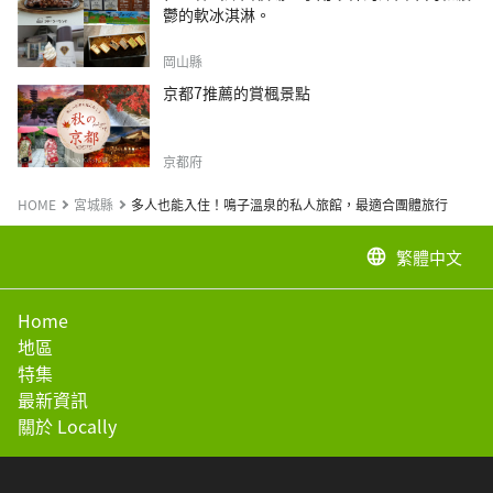
鬱的軟冰淇淋。
岡山縣
京都7推薦的賞楓景點
京都府
HOME
宮城縣
多人也能入住！鳴子溫泉的私人旅館，最適合團體旅行
繁體中文
language
Home
地區
特集
最新資訊
關於 Locally