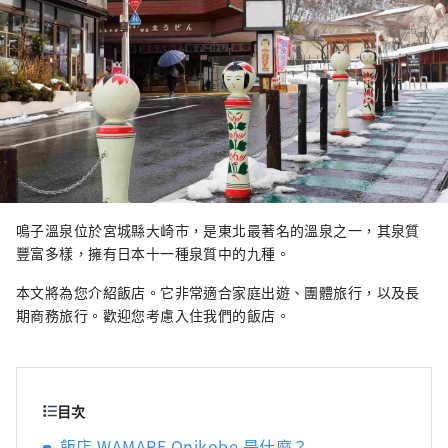
乃木坂、以1900年左右──象徵西方文化初入
日本的年代──為靈感所設計的西式建築風格
咖啡廳，品味精緻餐點；此外，於台灣高雄的
直營日本物產專賣店中，也能體驗來自日本的
精選酒品與傳統工藝品，感受職人技藝的魅力
與文化深度。
鳴子溫泉位於宮城縣大崎市，是東北最著名的溫泉之一，其泉質
豐富多樣，擁有日本十一種泉質中的九種。
本文將為您介紹飯店。它非常適合家庭出遊、團體旅行，以及長
期商務旅行。歡迎您考慮入住我們的飯店。
目次
飯店 WAMARE Onikobe 是什麼？