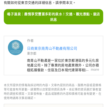
有關如何從東京交通的詳細信息，請參閱本文。
鳴子溫泉：盡情享受豐富多彩的泉水！交通、觀光景點、飯店
訊息
作者
日商東京南青山不動產有限公司
東京都
南青山不動產是一家位於東京都港區的多元化房
地產公司。除了專業的房地產業務外，公司亦積
more
極拓展餐飲、住宿及日本現代建築等相關服務。
旗下於日本當地營運的旅宿事業，以「向世界推
廣日本引以為傲的文化與技術」為核心理念，透
過結合建築、飲食與工藝等元素，打造能夠透過
本文所提供的情報為採訪時的內容。文章內提到的商品、服務內容或是價格
五感全方位體驗的文化娛樂空間。 旅客可在融
等可能會有所更動，請實際以店家提供資訊為準。本記事的資訊基於筆者當
合現代日式建築美學的空間中，享受獨特的住宿
時的調查和撰寫。文章發佈後，產品或服務的內容和價格可能會有變更，在
使用時請再次事前確認。
體驗；亦可造訪位於東京乃木坂、以1900年左
右──象徵西方文化初入日本的年代──為靈感