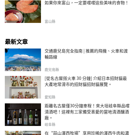
如果你來富山，一定要嚐嚐這些美味的食物！
富山縣
最新文章
交通鹿兒島完全指南 | 推薦的飛機、火車和渡
輪路線
鹿兒島縣
[從名古屋搭火車 30 分鐘] 介紹日本招財貓最
大產地常滑市的招財貓招財貓展覽。
愛知縣
距離名古屋僅30分鐘車程！來大垣岐阜縣品嚐
清酒吧！這裡有三家備受喜愛的當地清酒釀酒
廠。
岐阜縣
在“蒜山澤西牧場”享用珍稀的澤西牛肉和濃