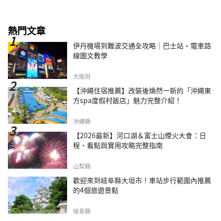
熱門文章
伊丹機場到難波交通全攻略｜巴士站・電車路
線圖文教學
大阪府
【沖繩住宿推薦】改裝後煥然一新的「沖繩東
方spa度假村飯店」魅力完整介紹！
沖繩縣
【2026最新】河口湖＆富士山煙火大會：日
程、看點與實用攻略完整指南
山梨縣
歡迎來到岐阜縣大垣市！車站步行範圍內推薦
的4個旅遊景點
岐阜縣