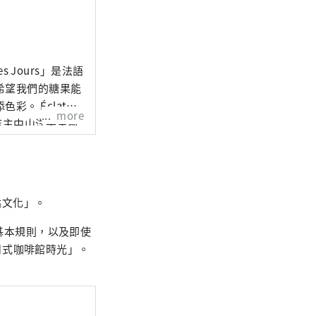
es Jours」是法語
希望我們的糖果能
Éclat
more
。店主中山洋平主廚
且易於食用的食物
 我們的目
ets（整個蛋
和餅乾）、麵包（如每
貼文化」。
克力和果醬。 未
 我們珍惜法國傳
些基本規則，以及即使
糕點店。
日式咖啡館時光」。