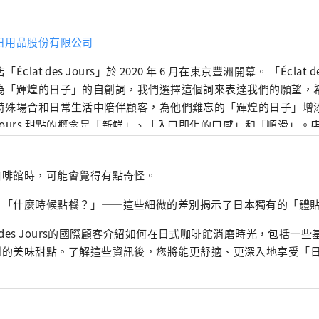
日用品股份有限公司
「Éclat des Jours」於 2020 年 6 月在東京豐洲開幕。 「Éclat d
為「輝煌的日子」的自創詞，我們選擇這個詞來表達我們的願望，
特殊場合和日常生活中陪伴顧客，為他們難忘的「輝煌的日子」增添色彩。 
s Jours 甜點的概念是「新鮮」、「入口即化的口感」和「順滑」
法國研修時學到的技術和口味為基礎，非常注重創造出日本人熟悉
。我的目標是在簡單的構圖中增加對比度，並發揮出原料本身的最佳風味。
咖啡館時，可能會覺得有點奇怪。
成為一家綜合性的糕點店。 我們提供各種各樣的產品，包括 entrem
、petit gateaux（單個蛋糕）、烘焙食品（如黃油瑪德琳蛋糕
」「什麼時候點餐？」——這些細微的差別揭示了日本獨有的「體
上在店內烘焙的法式長棍麵包和羊角麵包）以及裝飾我們展示櫃的巧
我們計劃擴大產品陣容，包括可以用作小禮物或在家中放鬆的物品。
t des Jours的國際顧客介紹如何在日式咖啡館消磨時光，包括一
同時，也不斷挑戰新的口味，希望能夠長久地成為深受顧客喜愛的
到的美味甜點。了解這些資訊後，您將能更舒適、更深入地享受「