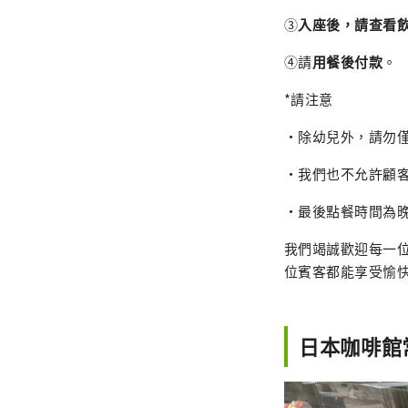
③
入座後，請查看
④請
用餐後付款
。
*請注意
・除幼兒外，請勿
・我們也不允許顧
・最後點餐時間為
我們竭誠歡迎每一
位賓客都能享受愉
日本咖啡館