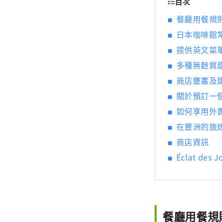
目次
餐廳用餐規
日本咖啡館
提供英文菜單！
多種無麩質
商店壅塞及
關於預訂一
如何享用外
在豐洲的旅
商店資訊
Éclat des
餐廳用餐規