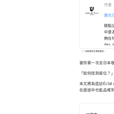
作者
逸光
糕點店
中意
夠在
de
以在
本服務包含贊助廣告。
口感
當你第一次去日本
標是
糕）
「如何找到座位？
天早
來，
本文將為造訪Écla
統的
在旅途中也能品嚐