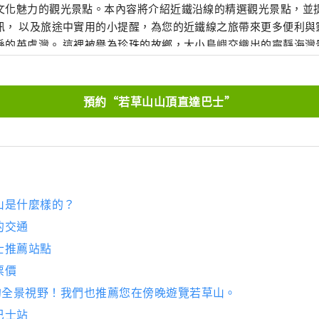
文化魅力的觀光景點。本內容將介紹近鐵沿線的精選觀光景點，並
訊， 以及旅途中實用的小提醒，為您的近鐵線之旅帶來更多便利與
縣的英虞灣。 這裡被譽為珍珠的故鄉，大小島嶼交織出的寧靜海灣
非常推薦搭乘遊船，悠閒地感受這片溫柔的海上風光。
預約“若草山山頂直達巴士”
山是什麼樣的？
的交通
士推薦站點
票價
度的全景視野！我們也推薦您在傍晚遊覽若草山。
巴士站