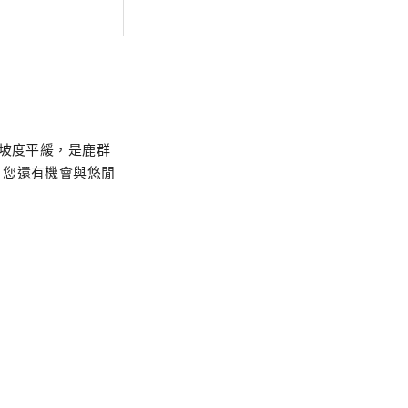
，坡度平緩，是鹿群
，您還有機會與悠閒