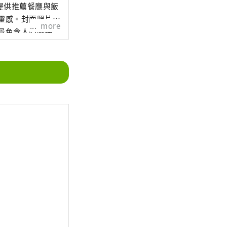
提供推薦餐廳與飯
靈感。封面照片為
more
景色令人心曠神