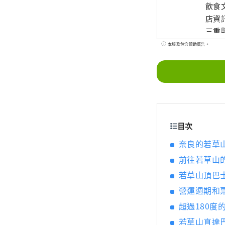
飲食
店資
三重
怡，
本服務包含贊助廣告。
目次
奈良的若草
前往若草山
若草山頂巴
營運週期和
超過180
若草山直達