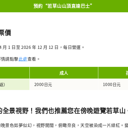
預約“若草山山頂直達巴士”
票價
 月 1 日至 2026 年 12 月 12 日，每日營運。
詳情請點擊
此處
查看。
成人
返）
2000日元
1000日元
度的全景視野！我們也推薦您在傍晚遊覽若草山
傍晚景色如夢似幻，視野開闊，俯瞰奈良，天空被染成一片緋紅。