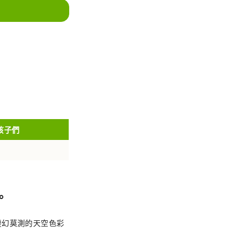
孩子們
。
變幻莫測的天空色彩