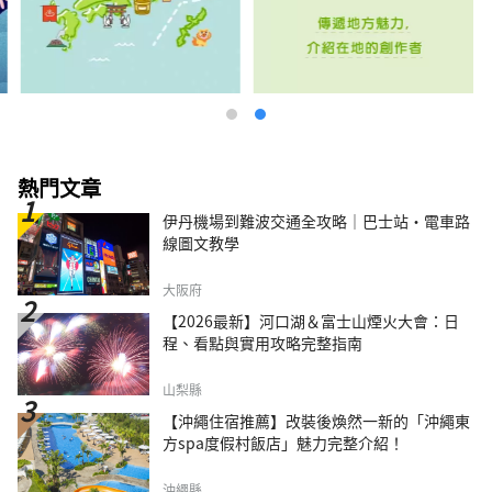
熱門文章
伊丹機場到難波交通全攻略｜巴士站・電車路
線圖文教學
大阪府
【2026最新】河口湖＆富士山煙火大會：日
程、看點與實用攻略完整指南
山梨縣
【沖繩住宿推薦】改裝後煥然一新的「沖繩東
方spa度假村飯店」魅力完整介紹！
沖繩縣