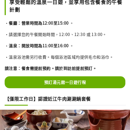
享受輕鬆的溫泉一日遊，並享用包含餐食的午餐
計劃
・
餐廳：營業時間為12:00至15:00
。
・請選擇您的午餐開始時間，12:00、12:30 或 13:00。
・
溫泉：開放時間為11:00至16:00
。
・溫泉浴池需另行收費。每個浴池區域均提供毛巾和浴巾。
請注意：餐食需提前預約。請於到訪前提前預訂。
預訂湯元館一日遊行程
【僅限工作日】認證近江牛肉涮涮鍋套餐