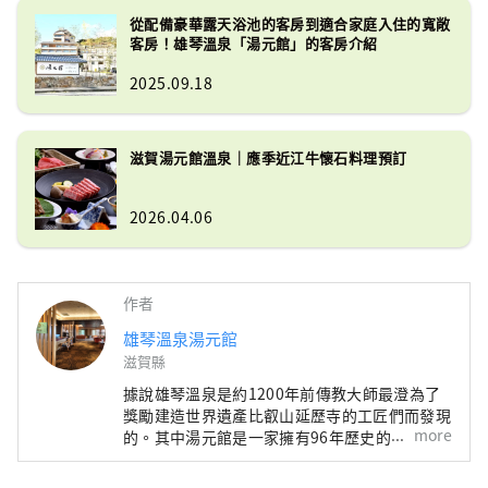
從配備豪華露天浴池的客房到適合家庭入住的寬敞
客房！雄琴溫泉「湯元館」的客房介紹
2025.09.18
滋賀湯元館溫泉｜應季近江牛懷石料理預訂
2026.04.06
作者
雄琴溫泉湯元館
滋賀縣
據說雄琴溫泉是約1200年前傳教大師最澄為了
獎勵建造世界遺產比叡山延歷寺的工匠們而發現
more
的。其中湯元館是一家擁有96年歷史的老字號
旅館。其受歡迎的秘訣在於其四種不同的溫泉，
包括位於 11 樓可以俯瞰琵琶湖的露天浴池以及