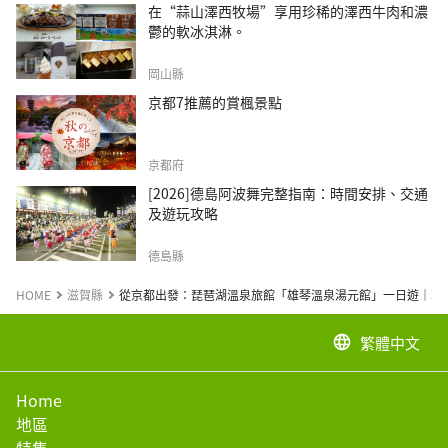
在“蒜山澤西牧場”享用珍稀的澤西牛肉和濃
鬱的軟冰淇淋。
岡山縣
京都7推薦的賞楓景點
京都府
[2026]德島阿波舞完整指南：時間安排、交通
及遊玩攻略
德島縣
HOME
滋賀縣
從京都出發：琵琶湖溫泉旅館「雄琴溫泉湯元館」一日遊｜享
繁體中文
language
Home
地區
特集