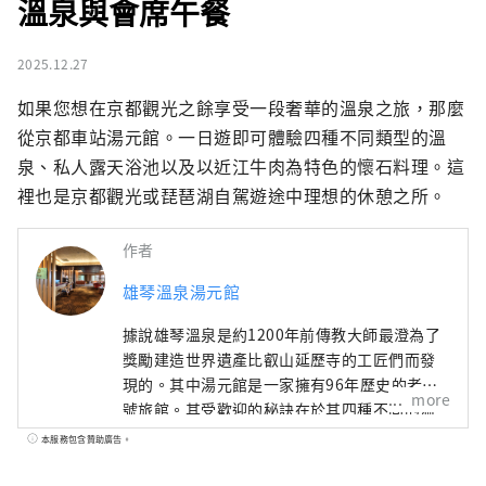
溫泉與會席午餐
2025.12.27
如果您想在京都觀光之餘享受一段奢華的溫泉之旅，那麼
從京都車站湯元館。一日遊即可體驗四種不同類型的溫
泉、私人露天浴池以及以近江牛肉為特色的懷石料理。這
裡也是京都觀光或琵琶湖自駕遊途中理想的休憩之所。
作者
雄琴溫泉湯元館
據說雄琴溫泉是約1200年前傳教大師最澄為了
獎勵建造世界遺產比叡山延歷寺的工匠們而發
現的。其中湯元館是一家擁有96年歷史的老字
more
號旅館。其受歡迎的秘訣在於其四種不同的溫
泉，包括位於 11 樓可以俯瞰琵琶湖的露天浴池
本服務包含贊助廣告。
以及讓人感覺置身於森林溫泉的溫泉，以及其
京都風格的懷石料理，其中精心使用包括日本