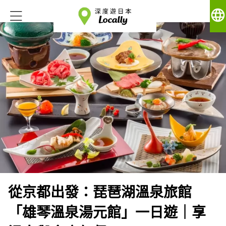
language
從京都出發：琵琶湖溫泉旅館
「雄琴溫泉湯元館」一日遊｜享