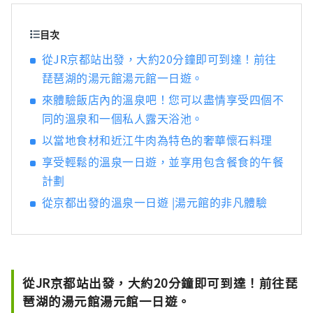
三大和牛品牌之一的“認證近江牛肉”在內的
時令食材。雖然距離京都僅 20 分鐘的火車車
目次
程，但旅館被琵琶湖和平良山脈所環繞，讓您
從JR京都站出發，大約20分鐘即可到達！前往
可以感受到大自然的溫暖和日本文化。
琵琶湖的湯元館湯元館一日遊。
來體驗飯店內的溫泉吧！您可以盡情享受四個不
同的溫泉和一個私人露天浴池。
以當地食材和近江牛肉為特色的奢華懷石料理
享受輕鬆的溫泉一日遊，並享用包含餐食的午餐
計劃
從京都出發的溫泉一日遊 |湯元館的非凡體驗
從JR京都站出發，大約20分鐘即可到達！前往琵
琶湖的湯元館湯元館一日遊。