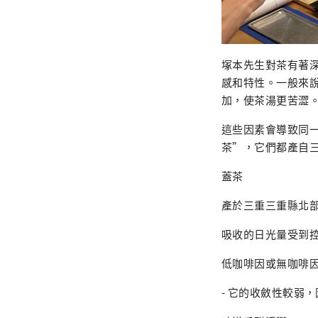
塚本先生對茶有著
感和特性。一般來
加，使茶湯更苦澀
這些因素會導致同
茶”，它們都產自
蓋茶
產於三重三重縣北
吸收的日光量受到
低咖啡因或無咖啡
- 它的收斂性較弱