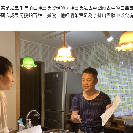
，茶葉是五千年前由神農氏發現的。神農氏是古中國傳說中的三皇
將研究成果傳授給百姓。據說，他咀嚼茶葉是為了排出實驗中誤食