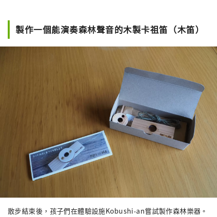
製作一個能演奏森林聲音的木製卡祖笛（木笛）
散步結束後，孩子們在體驗設施Kobushi-an嘗試製作森林樂器。