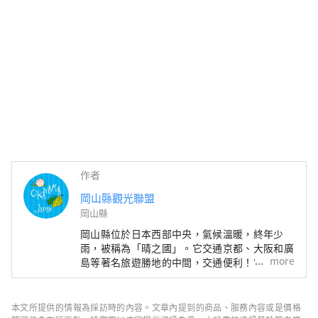
作者
岡山縣觀光聯盟
岡山縣
岡山縣位於日本西部中央，氣候溫暖​​，終年少
雨，被稱為「晴之國」。它交通京都、大阪和廣
more
島等著名旅遊勝地的中間，交通便利！它也是經
由瀨戶通往四國的門戶。 岡山縣也被稱為“水
果岡山”，在瀨戶內溫暖的氣候下，陽光照射的
水果，無論甜度、香氣還是風味，都是最高品質
本文所提供的情報為採訪時的內容。文章內提到的商品、服務內容或是價格