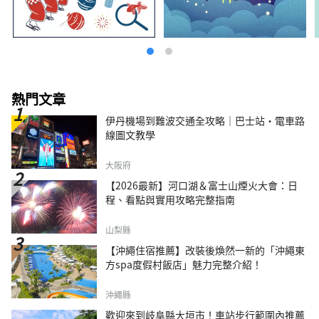
熱門文章
伊丹機場到難波交通全攻略｜巴士站・電車路
線圖文教學
大阪府
【2026最新】河口湖＆富士山煙火大會：日
程、看點與實用攻略完整指南
山梨縣
【沖繩住宿推薦】改裝後煥然一新的「沖繩東
方spa度假村飯店」魅力完整介紹！
沖繩縣
歡迎來到岐阜縣大垣市！車站步行範圍內推薦