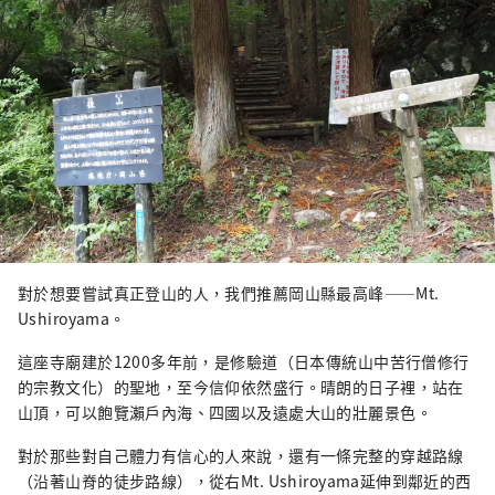
處。近年來，這裡已成為cosplay攝影
的熱門地點。
對於想要嘗試真正登山的人，我們推薦岡山縣最高峰——Mt.
Ushiroyama。
這座寺廟建於1200多年前，是修驗道（日本傳統山中苦行僧修行
的宗教文化）的聖地，至今信仰依然盛行。晴朗的日子裡，站在
山頂，可以飽覽瀨戶內海、四國以及遠處大山的壯麗景色。
對於那些對自己體力有信心的人來說，還有一條完整的穿越路線
（沿著山脊的徒步路線），從右Mt. Ushiroyama延伸到鄰近的西