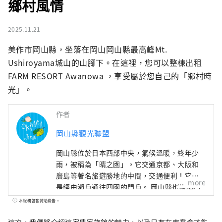
鄉村風情
2025.11.21
美作市岡山縣，坐落在岡山岡山縣最高峰Mt. 
Ushiroyama城山的山腳下。在這裡，您可以整棟出租
FARM RESORT Awanowa ，享受屬於您自己的「鄉村時
光」。
作者
岡山縣觀光聯盟
岡山縣位於日本西部中央，氣候溫暖​​，終年少
雨，被稱為「晴之國」。它交通京都、大阪和
廣島等著名旅遊勝地的中間，交通便利！它也
more
是經由瀨戶通往四國的門戶。 岡山縣也被稱為
“水果岡山”，在瀨戶內溫暖的氣候下，陽光
本服務包含贊助廣告。
照射的水果，無論甜度、香氣還是風味，都是
最高品質的。 您可以品嚐白桃、麝香葡萄、先