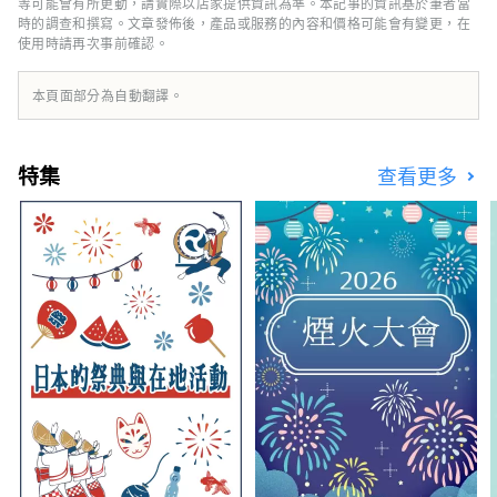
的。 您可以品嚐白桃、麝香葡萄、先鋒葡萄等
等可能會有所更動，請實際以店家提供資訊為準。本記事的資訊基於筆者當
當季水果！ 岡山還擁有世界級的旅遊景點，包
時的調查和撰寫。文章發佈後，產品或服務的內容和價格可能會有變更，在
使用時請再次事前確認。
括岡山城、日本三大名園之一的岡山後樂園以及
擁有歷史、文化和藝術的倉敷美觀地區！
本頁面部分為自動翻譯。
特集
查看更多