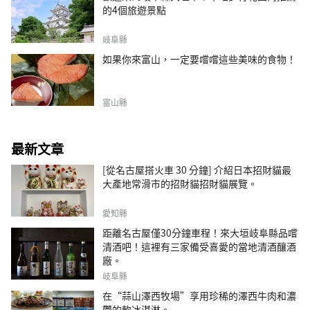
的4個旅遊景點
岐阜縣
如果你來富山，一定要嚐嚐這些美味的食物！
富山縣
最新文章
[從名古屋搭火車 30 分鐘] 介紹日本招財貓最
大產地常滑市的招財貓招財貓展覽。
愛知縣
距離名古屋僅30分鐘車程！來大垣岐阜縣品嚐
清酒吧！這裡有三家備受喜愛的當地清酒釀酒
廠。
岐阜縣
在“蒜山澤西牧場”享用珍稀的澤西牛肉和濃
鬱的軟冰淇淋。