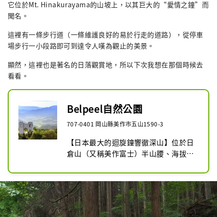
它位於Mt. Hinakurayama的山坡上，以其巨大的“愛情之鐘”而
聞名。
這裡有一條步行道（一條維護良好的易於行走的道路），從停車
場步行一小段路即可到達令人嘆為觀止的美景。
顯然，這裡也是著名的日落觀賞地，所以下次我想在那個時候去
看看。
Belpeel自然公園
707-0401 岡山縣美作市五山1590-3
【日本最大的迴旋鐘響徹深山】位於日
倉山（又稱美作富士）半山腰、海拔約
865公尺的自然公園。可以看到兵庫縣
的兵庫山，西邊可以看到凪山和津山
市，南邊可以看到小豆島。大拱形鐘樓
上有一口大擺鐘，直徑2米，重6噸，名
為“盧班貝爾之鐘”，鐘聲響徹青山深