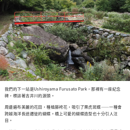
我們的下一站是Ushiroyama Furusato Park，那裡有一座紀念
碑，標誌著吉井川的源頭。
周邊遍布美麗的花田，種植藤袴花，吸引了栗虎斑蝶——一種會
跨越海洋長途遷徙的蝴蝶。橋上可愛的蝴蝶造型也十分引人注
目。