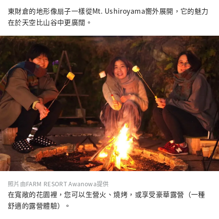
東財倉的地形像扇子一樣從Mt. Ushiroyama嚮外展開，它的魅力
在於天空比山谷中更廣闊。
照片由FARM RESORT Awanowa提供
在寬敞的花園裡，您可以生營火、燒烤，或享受豪華露營（一種
舒適的露營體驗）。