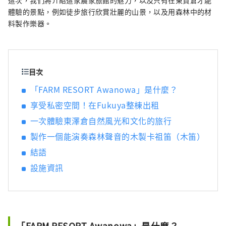
這次，我們將介紹這家農家旅館的魅力，以及只有在東賁倉才能
鋒葡萄等當季水果！ 岡山還擁有世界級的旅遊
體驗的景點，例如徒步旅行欣賞壯麗的山景，以及用森林中的材
景點，包括岡山城、日本三大名園之一的岡山
料製作樂器。
後樂園以及擁有歷史、文化和藝術的倉敷美觀
地區！
目次
「FARM RESORT Awanowa」是什麼？
享受私密空間！在Fukuya整棟出租
一次體驗東澤倉自然風光和文化的旅行
製作一個能演奏森林聲音的木製卡祖笛（木笛）
結語
設施資訊
「FARM RESORT Awanowa」是什麼？