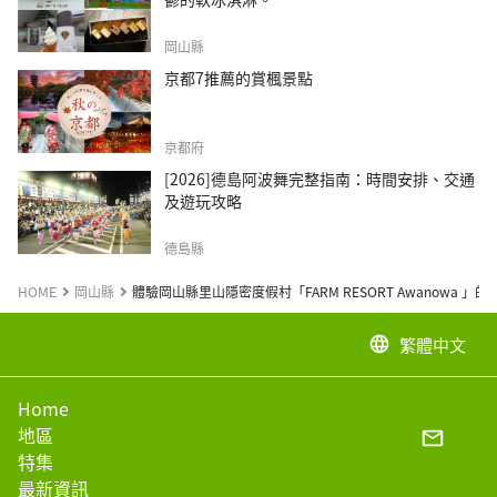
岡山縣
京都7推薦的賞楓景點
京都府
[2026]德島阿波舞完整指南：時間安排、交通
及遊玩攻略
德島縣
HOME
岡山縣
體驗岡山縣里山隱密度假村「FARM RESORT Awanowa 」
繁體中文
language
Home
地區
特集
最新資訊