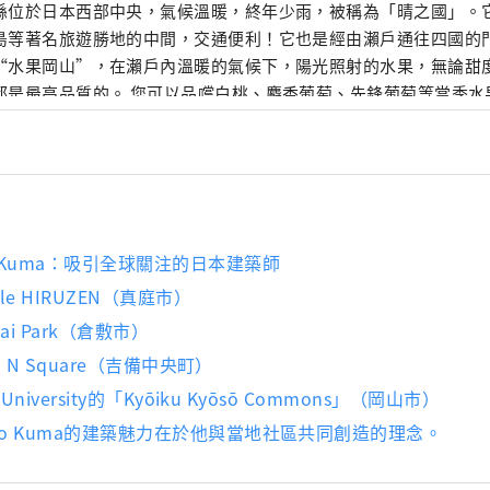
縣位於日本西部中央，氣候溫暖​​，終年少雨，被稱為「晴之國」。
島等著名旅遊勝地的中間，交通便利！它也是經由瀨戶通往四國的門戶。 岡
“水果岡山”，在瀨戶內溫暖的氣候下，陽光照射的水果，無論甜
是最高品質的。 您可以品嚐白桃、麝香葡萄、先鋒葡萄等當季水果！ 岡山
級的旅遊景點，包括岡山城、日本三大名園之一的岡山後樂園以及
的倉敷美觀地區！
o Kuma：吸引全球關注的日本建築師
able HIRUZEN（真庭市）
reai Park（倉敷市）
gen N Square（吉備中央町）
a University的「Kyōiku Kyōsō Commons」（岡山市）
go Kuma的建築魅力在於他與當地社區共同創造的理念。