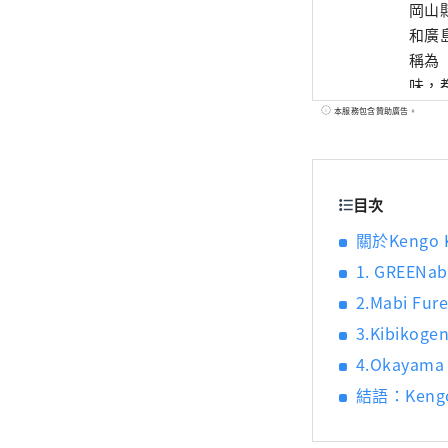
岡山
和廣
稱為
味，都
世界
本服務包含贊助廣告。
藝術
目次
關於Keng
1. GREEN
2.Mabi Fu
3.Kibiko
4.Okayam
結語：Ken