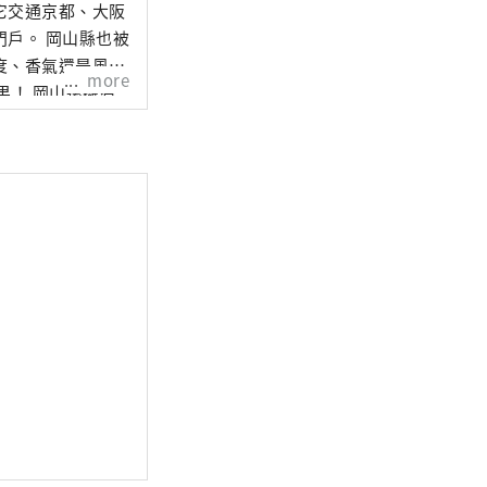
它交通京都、大阪
山縣也被
度、香氣還是風
more
還擁有
擁有歷史、文化和