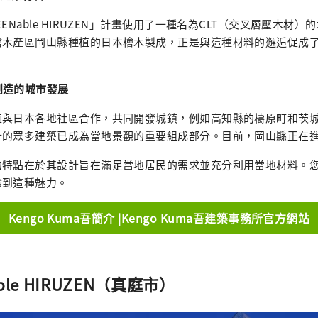
ENable HIRUZEN」計畫使用了一種名為CLT（交叉層壓木材）
檜木產區岡山縣種植的日本檜木製成，正是與這種材料的邂逅促成
同創造的城市發展
直與日本各地社區合作，共同開發城鎮，例如高知縣的檮原町和茨
計的眾多建築已成為當地景觀的重要組成部分。目前，岡山縣正在
的特點在於其設計旨在滿足當地居民的需求並充分利用當地材料。
驗到這種魅力。
Kengo Kuma吾簡介 |Kengo Kuma吾建築事務所官方網站
able HIRUZEN（真庭市）