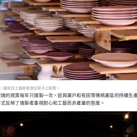
作坊裡，器皿在上釉前會放在架子上晾乾。
賀燒的爬窯每年只燒製一次，這與瀨戶和有田等傳統產區的持續生
方式反映了燒製者重視耐心和工藝而非產量的態度。