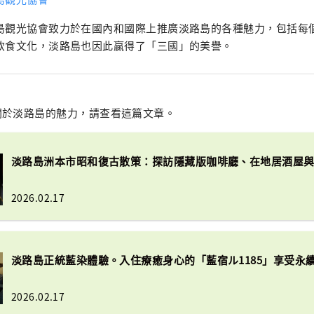
島觀光協會致力於在國內和國際上推廣淡路島的各種魅力，包括每
飲食文化，淡路島也因此贏得了「三國」的美譽。
關於淡路島的魅力，請查看這篇文章。
淡路島洲本市昭和復古散策：探訪隱藏版咖啡廳、在地居酒屋
2026.02.17
淡路島正統藍染體驗。入住療癒身心的「藍宿ル1185」享受永
2026.02.17