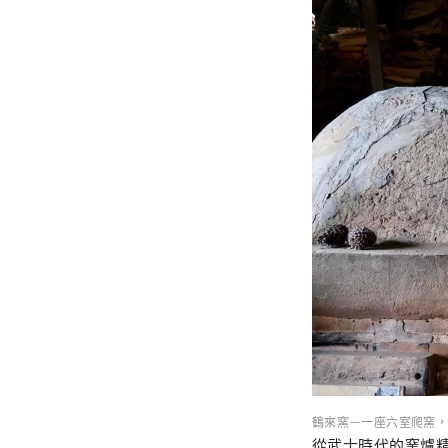
鶴來窯－一座六室爬窯，
從武士時代的窯爐