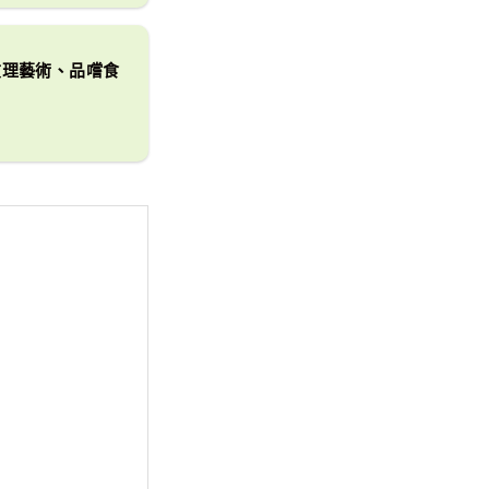
紋理藝術、品嚐食