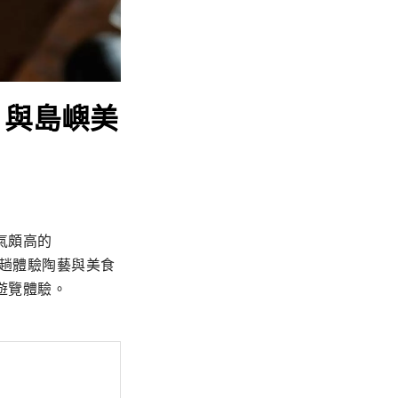
e 與島嶼美
氣頗高的
一趟體驗陶藝與美食
遊覽體驗。