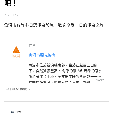
吧！
2025.12.26
魚沼市有許多日歸溫泉設施，歡迎享受一日的溫泉之旅！
作者
魚沼市觀光協會
魚沼市位於新潟縣南部，坐落在越後三山腳
下，自然資源豐富。 冬季的積雪和春季的融水
滋潤著這片土地，孕育出美味的魚沼越光米。
more
春季櫻花爛漫，綠意盎然；夏季戶外體驗；秋
季金黃的稻田與紅葉；冬季皚皚白雪。 每個季
本服務包含贊助廣告。
節都有著令人心動的美景，讓人忍不住想拍照
留念。 旅行結束後，不妨泡個溫泉放鬆一下。
新鮮煮熟的越光米和野菜等雪國獨有的美味，
定會讓您心滿意足。 從東京搭乘新幹線約2小時
目次