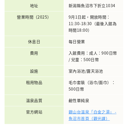
地址
新潟縣魚沼市下折立1034
營業時間（2025）
9月1日起，開放時間：
11:30-18:30（最後入館為
時間18:00）
休息日
每日營業
費用
入館費用：成人：900日幣
/ 兒童：500日幣
設施
室內浴池/露天浴池
租用物品
毛巾套裝（浴巾/面巾）：
500日幣
溫泉品質
鹼性單純泉
官方網站
銀山台溫泉「白金之湯」 -
魚沼市首頁（觀光課）