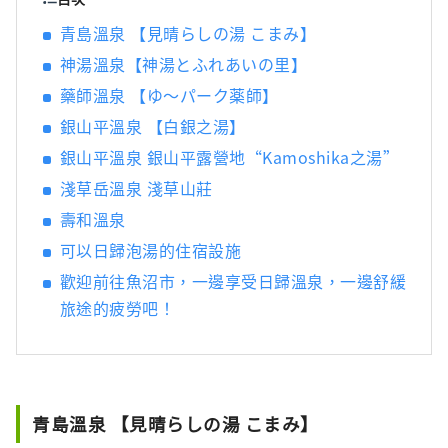
即可抵達。 何不來一趟悠閒的旅行，感受自然
青島溫泉 【見晴らしの湯 こまみ】
與人文的溫暖？
神湯溫泉【神湯とふれあいの里】
藥師溫泉 【ゆ～パーク薬師】
銀山平溫泉 【白銀之湯】
銀山平溫泉 銀山平露營地“Kamoshika之湯”
淺草岳溫泉 淺草山莊
壽和溫泉
可以日歸泡湯的住宿設施
歡迎前往魚沼市，一邊享受日歸溫泉，一邊舒緩
旅途的疲勞吧！
青島溫泉 【見晴らしの湯 こまみ】