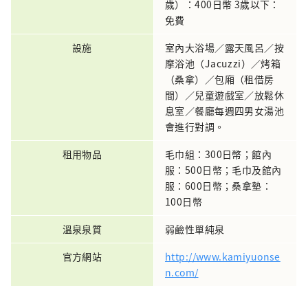
歲）：400日幣 3歲以下：
免費
設施
室內大浴場／露天風呂／按
摩浴池（Jacuzzi）／烤箱
（桑拿）／包廂（租借房
間）／兒童遊戲室／放鬆休
息室／餐廳每週四男女湯池
會進行對調。
租用物品
毛巾組：300日幣；館內
服：500日幣；毛巾及館內
服：600日幣；桑拿墊：
100日幣
溫泉泉質
弱鹼性單純泉
官方網站
http://www.kamiyuonse
n.com/