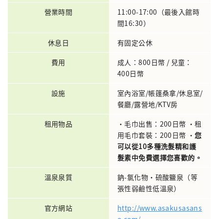
營業時間
11:00-17:00（最後入館時
間16:30）
休息日
有固定公休
費用
成人：800日幣 / 兒童：
400日幣
設施
室內浴室/帳篷桑拿/休息室/
餐廳/露營地/KTV房
租用物品
・毛巾出售：200日幣 ・租
用毛巾套裝：200日幣 ・
您
可以從10多種洗髮精和護
髮素中免費選擇您喜歡的。
溫泉泉質
鈉-氯化物・硫酸鹽泉（等
張性弱鹼性低溫泉）
官方網站
http://www.asakusasans