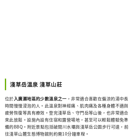
淺草岳溫泉 淺草山莊
位於
入廣瀬地區的少數溫泉之一
，非常適合喜歡在偏涼的湯中長
時間慢慢浸泡的人。此溫泉對神經痛、肌肉痛及各種身體不適與
疲勞恢復等具有療效。登完淺草岳、守門岳等山後，也非常適合
來此放鬆。設施內設有住宿和露營場地，甚至可以輕鬆體驗免準
備的BBQ。附近景點包括破間川水壩與淺草岳公園步行可達，前
往淺草山麓生態博物館則約需10分鐘車程。