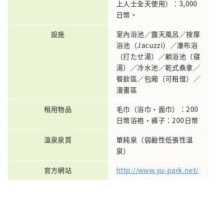
上人士全天使用）：3,000
日幣。
設施
室內浴池／露天風呂／按摩
浴池（Jacuzzi）／瀑布浴
（打たせ湯）／躺浴池（寝
湯）／冷水池／乾式桑拿／
餐飲區／包廂（可租借）／
漫畫區
租用物品
毛巾（浴巾・面巾）：200
日幣浴袍・褲子：200日幣
溫泉泉質
單純泉（弱鹼性低張性溫
泉）
官方網站
http://www.yu-park.net/