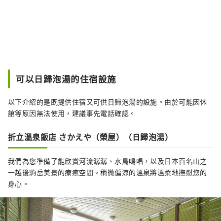
可以日歸泡湯的住宿設施
以下介紹的是既提供住宿又可供日歸泡湯的設施。由於可能因休
館等原因無法使用，建議事先電話確認。
折立溫泉飯店 さかえや（榮屋）（日歸泡湯）
我們為您準備了能欣賞河流潺潺、水鳥鳴唱，以及日本百名山之
一越後駒岳美景的療癒空間。稍微偏涼的溫泉將溫柔地撫慰您的
身心。