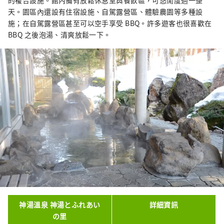
天。園區內還設有住宿設施、自駕露營區、體驗農園等多種設
施；在自駕露營區甚至可以空手享受 BBQ。許多遊客也很喜歡在
BBQ 之後泡湯、清爽放鬆一下。
神湯溫泉 神湯とふれあい
詳細資訊
の里