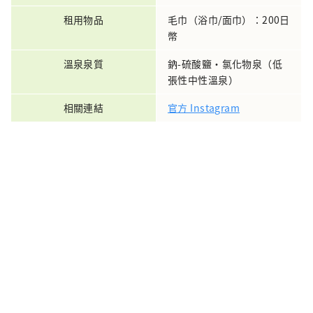
租用物品
毛巾（浴巾/面巾）：200日
幣
溫泉泉質
鈉-硫酸鹽・氯化物泉（低
張性中性溫泉）
相關連結
官方 Instagram