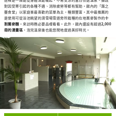
這裡是一座能從身體深處暖起、不易受涼的當日往返溫泉。據說
對因受寒引起的各種不適、消除疲勞等都有幫助。館內的「蕗之
薹食堂」以家庭客最喜歡的菜單為主，種類豐富。其中最推薦的
是使用可從浴池眺望的滑雪場雪道旁所栽種的在地蕎麥製作的
十
割蕎麥麵
。來訪時務必要品嚐看看。此外，館內還設有超過
2,000
冊的漫畫區
，泡完溫泉後也能悠閒地度過美好時光。