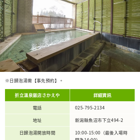
※日歸泡湯需【事先預約】。
折立溫泉飯店さかえや
詳細資訊
電話
025-795-2134
地址
新潟縣魚沼市下立494-2
日歸泡湯開放時間
10:00-15:00（最後入場時
間為14:00）