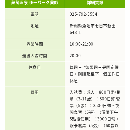
藥師溫泉 ゆーパーク薬師
詳細資訊
電話
025-792-5554
地址
新潟縣魚沼市七日市新田
643-1
營業時間
10:00-21:00
最後入館時間
20:00
休息日
每週三 *如果週三是國定假
日，則順延至下一個工作日
休息
費用
入館費：成人：800日幣/兒
童（3-11歲）：500日幣 套
票（5張）：3500日幣。夜
間套票（5張）（僅限下午
5點後使用）：3000日幣。
銀卡套票（5張）（60歲以