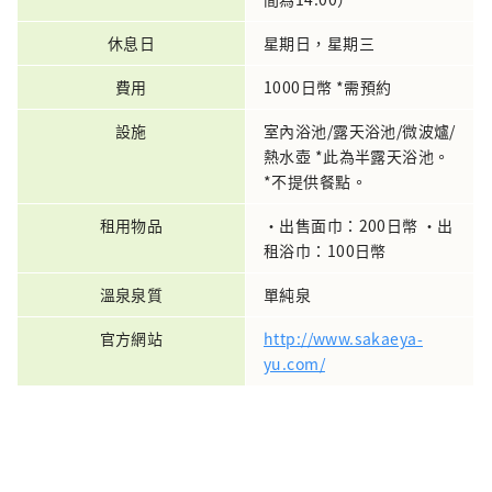
休息日
星期日，星期三
費用
1000日幣 *需預約
設施
室內浴池/露天浴池/微波爐/
熱水壺 *此為半露天浴池。
*不提供餐點。
租用物品
・出售面巾：200日幣 ・出
租浴巾：100日幣
溫泉泉質
單純泉
官方網站
http://www.sakaeya​​-
yu.com/