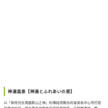
神湯溫泉【神湯とふれあいの里】
以「款待住在周邊群山之神」的傳說而聞名的溫泉為中心所打造
的複合設施。館內備有放鬆休息室與餐飲區，可悠閒度過一整