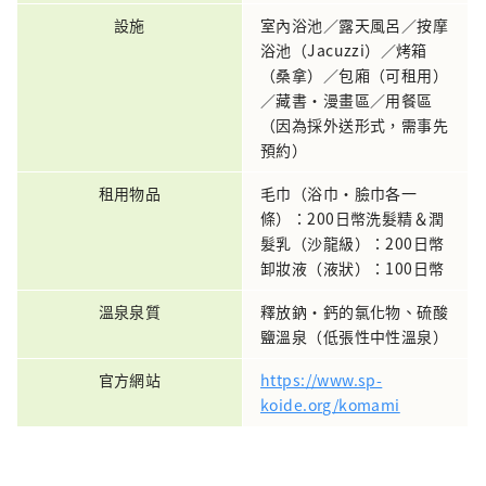
設施
室內浴池／露天風呂／按摩
浴池（Jacuzzi）／烤箱
（桑拿）／包廂（可租用）
／藏書・漫畫區／用餐區
（因為採外送形式，需事先
預約）
租用物品
毛巾（浴巾・臉巾各一
條）：200日幣洗髮精＆潤
髮乳（沙龍級）：200日幣
卸妝液（液狀）：100日幣
溫泉泉質
釋放鈉・鈣的氯化物、硫酸
鹽溫泉（低張性中性溫泉）
官方網站
https://www.sp-
koide.org/komami