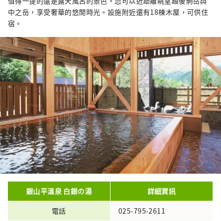
值得一提的還是露天風呂的景色。您可以近距離眺望越後駒岳與
中之岳，享受奢華的悠閒時光。設施附近還有18棟木屋，可供住
宿。
銀山平溫泉 白銀の湯
詳細資訊
電話
025-795-2611