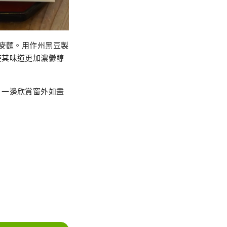
蕎麥麵。用作州黑豆製
使其味道更加濃鬱醇
，一邊欣賞窗外如畫