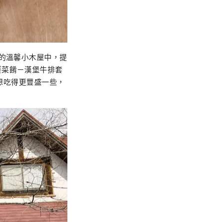
繞的溫馨小木屋中，提
餐菜餚－漢堡牛排套
果想吃得更豐盛一些，