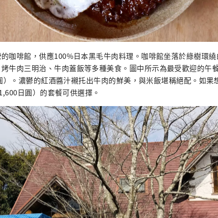
的咖啡館，供應100%日本黑毛牛肉料理。咖啡館坐落於綠樹環
、烤牛肉三明治、牛肉蓋飯等多種美食。圖中所示為最受歡迎的午
00日圓）。濃鬱的紅酒醬汁襯托出牛肉的鮮美，與米飯堪稱絕配。如
1,600日圓）的套餐可供選擇。