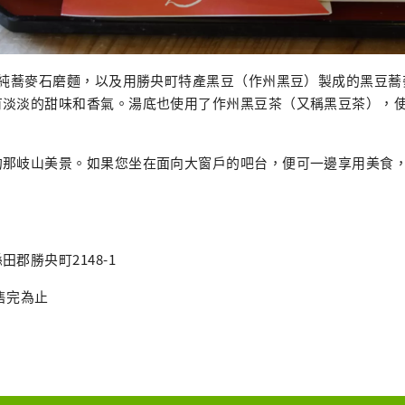
%純蕎麥石磨麵，以及用勝央町特產黑豆（作州黑豆）製成的黑豆
有淡淡的甜味和香氣。湯底也使用了作州黑豆茶（又稱黑豆茶），
的那岐山美景。如果您坐在面向大窗戶的吧台，便可一邊享用美食
郡勝央町2148-1
 售完為止