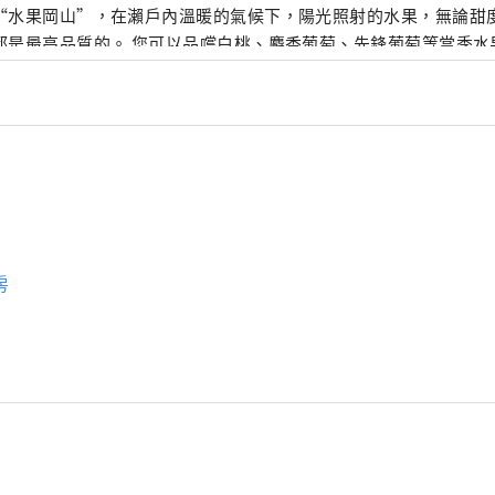
“水果岡山”，在瀨戶內溫暖的氣候下，陽光照射的水果，無論甜
是最高品質的。 您可以品嚐白桃、麝香葡萄、先鋒葡萄等當季水果！ 岡山
級的旅遊景點，包括岡山城、日本三大名園之一的岡山後樂園以及
的倉敷美觀地區！
房