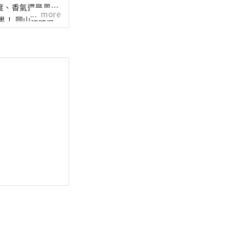
度、香氣還是風
more
還擁有
擁有歷史、文化和