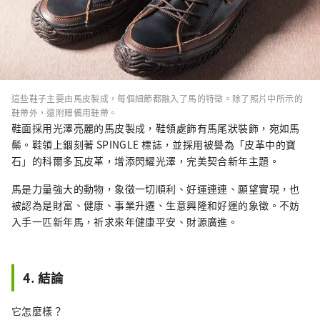
這些鞋子主要由馬皮製成，每個細節都融入了馬的特徵。除了照片中所示的
鞋帶外，還附贈備用鞋帶。
鞋面採用光澤亮麗的馬皮製成，鞋領處飾有馬尾狀裝飾，宛如馬
鬃。鞋領上錮刻著 SPINGLE 標誌，並採用被譽為「皮革中的寶
石」的科爾多瓦皮革，增添閃耀光澤，完美契合新年主題。
馬是力量強大的動物，象徵一切順利、好運連連、願望實現，也
被認為是財富、健康、事業升遷、生意興隆和好運的象徵。不妨
入手一匹新年馬，祈求來年健康平安、財源廣進。
4. 結論
它怎麼樣？