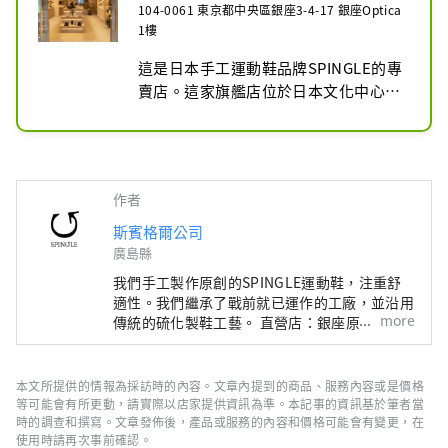
104-0061 東京都中央區銀座3-4-17 銀座Optica
1樓
這是日本手工運動鞋品牌SPINGLE的專
賣店。這家旗艦店位於日本文化中心銀
座，以日本設計為特色，推出全系列
SPINGLE品牌鞋履。 SPINGLE的特點
是由廣島縣工廠的工匠手工製作，橡膠
鞋底和膠帶也是自製的，形狀獨特，是
作者
耐用且持久的皮革運動鞋。販售以男士
商務鞋為主的男女皆宜的商品、高跟
斯賓格爾公司
鞋、靴子等女士商品以及銀座店限定的
廣島縣
限定商品。每件都有其特點，因此建議
我們手工製作原創的SPINGLE運動鞋，注重舒
您與工作人員確認尺寸並試穿。我也很
適性。我們繼承了戰前就已運作的工廠，並沿用
享受與工作人員的交流。 SPINGLE 也
more
傳統的硫化製鞋工藝。 直營店：銀座原宿、吉
祥寺、福山
以其舒適性而聞名。請享受SPINGLE購
物體驗，作為您日本之旅的回憶。
本文所提供的情報為採訪時的內容。文章內提到的商品、服務內容或是價格
等可能會有所更動，請實際以店家提供資訊為準。本記事的資訊基於筆者當
時的調查和撰寫。文章發佈後，產品或服務的內容和價格可能會有變更，在
使用時請再次事前確認。