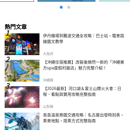
熱門文章
伊丹機場到難波交通全攻略｜巴士站・電車路
線圖文教學
大阪府
【沖繩住宿推薦】改裝後煥然一新的「沖繩東
方spa度假村飯店」魅力完整介紹！
沖繩縣
【2026最新】河口湖＆富士山煙火大會：日
程、看點與實用攻略完整指南
山梨縣
長島溫泉樂園交通攻略｜名古屋出發時刻表・
乘車地點・搭乘方式完整指南