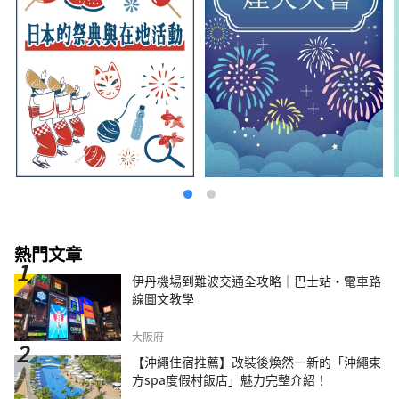
熱門文章
伊丹機場到難波交通全攻略｜巴士站・電車路
線圖文教學
大阪府
【沖繩住宿推薦】改裝後煥然一新的「沖繩東
方spa度假村飯店」魅力完整介紹！