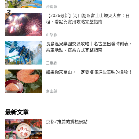
沖繩縣
【2026最新】河口湖＆富士山煙火大會：日
程、看點與實用攻略完整指南
山梨縣
長島溫泉樂園交通攻略｜名古屋出發時刻表・
乘車地點・搭乘方式完整指南
三重縣
如果你來富山，一定要嚐嚐這些美味的食物！
富山縣
最新文章
京都7推薦的賞楓景點