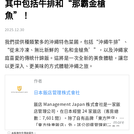
其中包括牛排和“那霸金槍
魚”！
2025.12.30
我們提供種類繁多的沖繩特色菜餚，包括“沖繩牛排”、
“從未冷凍、無比新鮮的‘名和金槍魚’”，以及沖繩家
庭喜愛的傳統什錦飯。這將是一次全新的美食體驗，讓您
以更深入、更美味的方式體驗沖繩之旅。
作者
日本飯店管理株式會社
飯店 Management Japan 株式會社是一家飯
店管理公司，在日本經營 24 家飯店（客房總
數：7,601 間）。除了自有品牌「東方飯店」和
more
「東方快車飯店」外，該公司還管理和經營各
種飯店，包括「希爾頓」、「喜來登」和「日
本服務包含贊助廣告。