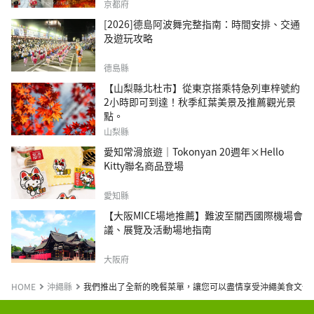
京都府
[2026]德島阿波舞完整指南：時間安排、交通
及遊玩攻略
德島縣
【山梨縣北杜市】從東京搭乘特急列車梓號約
2小時即可到達！秋季紅葉美景及推薦觀光景
點。
山梨縣
愛知常滑旅遊｜Tokonyan 20週年×Hello
Kitty聯名商品登場
愛知縣
【大阪MICE場地推薦】難波至關西國際機場會
議、展覽及活動場地指南
大阪府
HOME
沖繩縣
我們推出了全新的晚餐菜單，讓您可以盡情享受沖繩美食文化