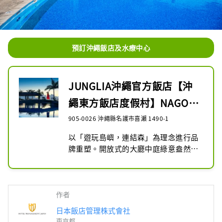
預訂沖繩飯店及水療中心
JUNGLIA沖繩官方飯店【沖
繩東方飯店度假村】NAGO度
假飯店
905-0026 沖繩縣名護市喜瀨 1490-1
以「遊玩島嶼，連結森」為理念進行品
牌重塑。開放式的大廳中庭綠意盎然，
令人聯想到山原的森。寬敞的客房面積
超過44平方米，面向大海的山丘上170
米長的游泳池規模宏大。沖繩東方飯店
度假村及水療中心是沖繩Junglia的飯
作者
店，位於沖繩縣名護市。
日本飯店管理株式會社
東京都