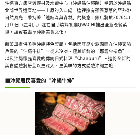
沖繩東方飯店渡假村及水療中心（沖繩縣沖繩縣）坐落於沖繩縣
北部世界遺產地——山原的入口處，這裡擁有鬱鬱蔥蔥的亞熱帶
自然風光。秉持著「連結森與森林」的概念，飯店將於2026年1
月10日（星期六）起在自助燒烤餐廳QWACHI推出全新晚餐菜
單，讓賓客盡享沖繩美食文化。
新菜單提供多種沖繩特色菜餚，包括因其歷史淵源而在沖繩家喻
戶曉的“沖繩牛排”、從未冷凍、極其新鮮的“那霸金槍魚”，
以及沖繩家庭喜愛的傳統日式料理“Chanpuru”。這份全新的
美食體驗將帶您以更深入、更美味的方式體驗沖繩之旅。
■沖繩居民喜愛的“沖繩牛排”