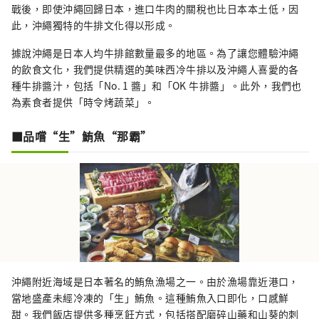
戰後，即使沖繩回歸日本，進口牛肉的關稅也比日本本土低，因
此，沖繩獨特的牛排文化得以形成。
據說沖繩是日本人均牛排館數量最多的地區。為了讓您體驗沖繩
的飲食文化，我們提供精選的美味西冷牛排以及沖繩人喜愛的各
種牛排醬汁，包括「No. 1 醬」和「OK 牛排醬」。此外，我們也
為素食者提供「時令烤蔬菜」。
■品嚐“生”鮪魚“那霸”
沖繩附近海域是日本著名的鮪魚漁場之一。由於漁場靠近港口，
當地盛產未經冷凍的「生」鮪魚。這種鮪魚入口即化，口感鮮
甜。我們飯店提供多種烹飪方式，包括搭配磨碎山藥和山葵的刺