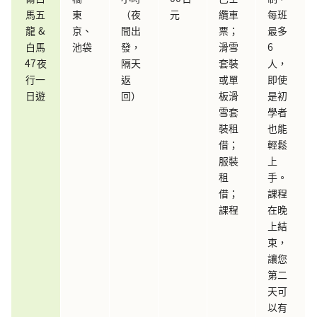
馬五
東
（夜
元
纜車
每班
龍 &
京、
間出
票；
最多
白馬
池袋
發，
滑雪
6
47夜
隔天
套裝
人，
行一
返
或單
即使
日遊
回）
板滑
是初
雪套
學者
裝租
也能
借；
輕鬆
服裝
上
租
手。
借；
課程
課程
在晚
上結
束，
讓您
第二
天可
以有