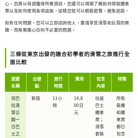
心，您將以母語獲得所需資訊。您還可以現場了解如何領取纜車
票以及如何使用各項設施，這樣您就可以輕鬆遊覽，避免迷路。
如有任何問題，您可以立即諮詢他人，盡情享受滑雪和玩雪的樂
趣，而無需擔心任何不必要的問題。
三條從東京出發的適合初學者的滑雪之旅進行全
面比較
旅遊
出發
旅行
費用
包含
特徵
名稱
點
時間
內容
坦巴
新宿
11小
14,8
往返
所有
拉滑
時
00日
巴士
裝備
雪公
元
纜車
和纜
園一
票；
車票
日巴
滑雪
都已
士之
套裝
包含