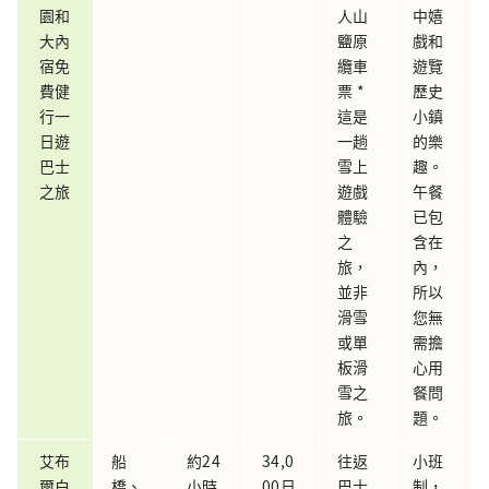
園和
人山
中嬉
大內
鹽原
戲和
宿免
纜車
遊覽
費健
票 *
歷史
行一
這是
小鎮
日遊
一趟
的樂
巴士
雪上
趣。
之旅
遊戲
午餐
體驗
已包
之
含在
旅，
內，
並非
所以
滑雪
您無
或單
需擔
板滑
心用
雪之
餐問
旅。
題。
艾布
船
約24
34,0
往返
小班
爾白
橋、
小時
00日
巴士
制，