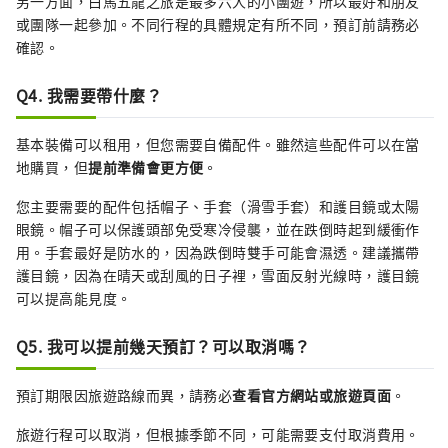
另一方面，白馬五龍之旅是最多六人的小團遊，所以最好和朋友
或團隊一起參加。不同行程的具體規定有所不同，預訂前請務必
確認。
Q4. 我需要帶什麼？
基本裝備可以租用，但您需要自備配件。雖然這些配件可以在當
地購買，但
提前準備會更方便
。
您主要需要的配件包括帽子、手套（滑雪手套）和護目鏡或太陽
眼鏡。帽子可以保護頭部免受寒冷侵襲，並在跌倒時起到緩衝作
用。手套最好是防水的，因為跌倒時雙手可能會濕透。建議攜帶
護目鏡，因為在晴天或刮風的日子裡，雪面反射光線時，護目鏡
可以提高能見度。
Q5. 我可以提前幾天預訂？可以取消嗎？
預訂期限因旅遊路線而異，請務必
查看官方網站或旅遊頁面
。
旅遊行程可以取消，但根據季節不同，可能需要支付取消費用。