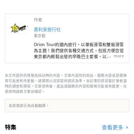
作者
奧利安旅行社
東京都
Orion Tour的國內旅行，以單板滑雪和雙板滑雪
為主題！我們提供各種交通方式，包括方便您從
more
東京都內輕鬆出發的早晚巴士套餐，以及新幹線
或私家車套餐。我們也提供包含纜車票和便捷一
日遊的超值住宿套餐，讓您從初學者到經驗豐富
的滑雪者都能安心享受滑雪的樂趣。
本文所提供的情報為採訪時的內容。文章內提到的商品、服務內容或是價格
等可能會有所更動，請實際以店家提供資訊為準。本記事的資訊基於筆者當
時的調查和撰寫。文章發佈後，產品或服務的內容和價格可能會有變更，在
使用時請再次事前確認。
本頁面部分為自動翻譯。
特集
查看更多