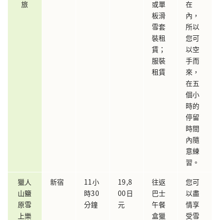
旅
或單
在
板滑
內，
雪套
所以
裝租
您可
賃；
以空
服裝
手而
租賃
來，
在五
個小
時的
停留
時間
內隨
意練
習。
獵人
新宿
11小
19,8
往返
您可
山鹽
時30
00日
巴士
以盡
原雪
分鐘
元
午餐
情享
上樂
盒獵
受雪