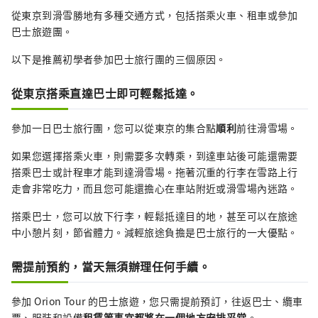
從東京到滑雪勝地有多種交通方式，包括搭乘火車、租車或參加
巴士旅遊團。
以下是推薦初學者參加巴士旅行團的三個原因。
從東京搭乘直達巴士即可輕鬆抵達。
參加一日巴士旅行團，您可以從東京的集合點
順利
前往滑雪場。
如果您選擇搭乘火車，則需要多次轉乘，到達車站後可能還需要
搭乘巴士或計程車才能到達滑雪場。拖著沉重的行李在雪路上行
走會非常吃力，而且您可能還擔心在車站附近或滑雪場內迷路。
搭乘巴士，您可以放下行李，輕鬆抵達目的地，甚至可以在旅途
中小憩片刻，節省體力。減輕旅途負擔是巴士旅行的一大優點。
需提前預約，當天無須辦理任何手續。
參加 Orion Tour 的巴士旅遊，您只需提前預訂，往返巴士、纜車
票、服裝和設備
租賃等事宜都將在一個地方安排妥當
。