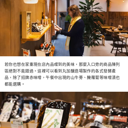
若你也想在家重現在店內品嚐到的美味，那麼入口旁的商品陳列
區絕對不能錯過。這裡可以看到丸加釀造場製作的各式發酵產
品，除了招牌赤味噌，午餐中出現的山牛蒡、醃蘿蔔等味噌漬也
都能選購。