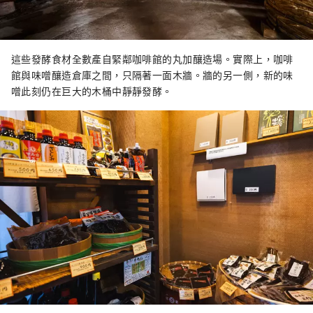
這些發酵食材全數產自緊鄰咖啡館的丸加釀造場。實際上，咖啡
館與味噌釀造倉庫之間，只隔著一面木牆。牆的另一側，新的味
噌此刻仍在巨大的木桶中靜靜發酵。