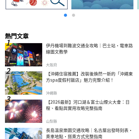
熱門文章
伊丹機場到難波交通全攻略｜巴士站・電車路
線圖文教學
大阪府
【沖繩住宿推薦】改裝後煥然一新的「沖繩東
方spa度假村飯店」魅力完整介紹！
沖繩縣
【2026最新】河口湖＆富士山煙火大會：日
程、看點與實用攻略完整指南
山梨縣
長島溫泉樂園交通攻略｜名古屋出發時刻表・
乘車地點・搭乘方式完整指南