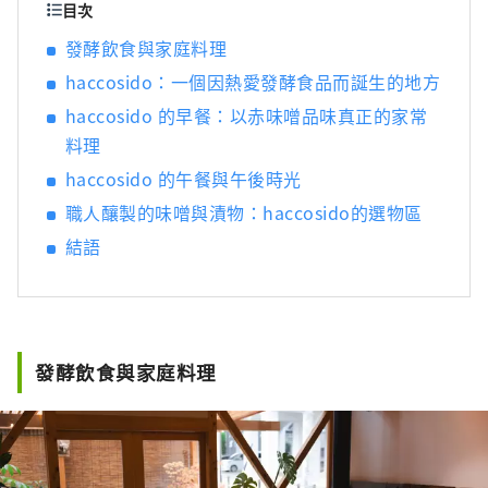
的？ 名古屋位於日本中部，是航空和陸路交通
目次
樞紐。得天獨厚的自然環境和氣候孕育了獨特
發酵飲食與家庭料理
的發酵食品文化。知多半島被伊勢灣和三河灣
haccosido：一個因熱愛發酵食品而誕生的地方
環繞，風景優美，自古以來，清酒、醋、味
噌、醬油等釀造業便蓬勃發展。西川是德川家
haccosido 的早餐：以赤味噌品味真正的家常
康的故鄉，以「八丁味噌」和「白醬油」等獨
料理
特的發酵調味料而聞名。
haccosido 的午餐與午後時光
職人釀製的味噌與漬物：haccosido的選物區
結語
發酵飲食與家庭料理