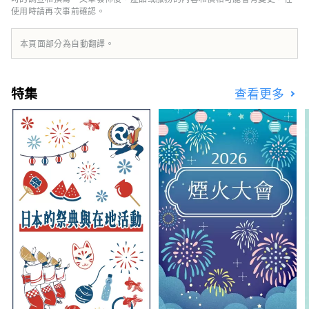
使用時請再次事前確認。
於日本中部，是航空和陸路交通樞紐。得天獨厚
的自然環境和氣候孕育了獨特的發酵食品文化。
知多半島被伊勢灣和三河灣環繞，風景優美，自
本頁面部分為自動翻譯。
古以來，清酒、醋、味噌、醬油等釀造業便蓬勃
發展。西川是德川家康的故鄉，以「八丁味噌」
和「白醬油」等獨特的發酵調味料而聞名。
特集
查看更多