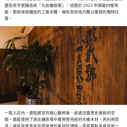
豐田老字號釀造商「丸加釀造場」。這間於 2022 年開幕的咖啡
館，緊鄰味噌釀造的工廠本體，擁有其他地方難以複製的獨特位
置。
一踏入店內，便能感受到細心翻修後、處處流露歷史痕跡的空
間。牆面使用了過去釀造場中實際使用過的木桶木材，再利用而
成。被這些曾長年孕育味噌的素材所環繞，享用餐點本身就是一