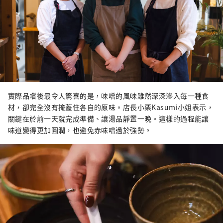
實際品嚐後最令人驚喜的是，味噌的風味雖然深深滲入每一種食
材，卻完全沒有掩蓋住各自的原味。店長小栗Kasumi小姐表示，
關鍵在於前一天就完成準備、讓湯品靜置一晚。這樣的過程能讓
味道變得更加圓潤，也避免赤味噌過於強勢。