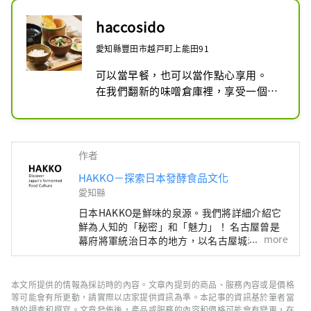
haccosido
愛知縣豐田市越戸町上能田91
可以當早餐，也可以當作點心享用。

在我們翻新的味噌倉庫裡，享受一個可
愛又充滿成熟氣息的空間。

融入發酵工藝，您可以享用精心烹調的
美味家常菜，放鬆身心。這正是我們致
力於打造的空間。

作者
我們即將迎來100週年紀念。將「古老
HAKKO－探索日本發酵食品文化
卻新穎、開心又美味！」的感受，傳遞
愛知縣
給您！
日本HAKKO是鮮味的泉源。我們將詳細介紹它
鮮為人知的「秘密」和「魅力」！ 名古屋曾是
more
幕府將軍統治日本的地方，以名古屋城和吉卜力
公園而聞名，但它實際上是美食文化的寶庫，孕
育了“鮮味”，即日本料理的精髓。 ■什麼是
HAKKO？ HAKKO技術在決定日本料理口味的調
本文所提供的情報為採訪時的內容。文章內提到的商品、服務內容或是價格
味料生產以及風靡全球的清酒釀造中發揮著至關
等可能會有所更動，請實際以店家提供資訊為準。本記事的資訊基於筆者當
重要的作用。 ■名古屋是什麼樣的？ 名古屋位
時的調查和撰寫。文章發佈後，產品或服務的內容和價格可能會有變更，在