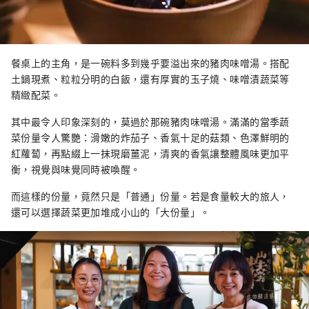
餐桌上的主角，是一碗料多到幾乎要溢出來的豬肉味噌湯。搭配
土鍋現煮、粒粒分明的白飯，還有厚實的玉子燒、味噌漬蔬菜等
精緻配菜。
其中最令人印象深刻的，莫過於那碗豬肉味噌湯。滿滿的當季蔬
菜份量令人驚艷：滑嫩的炸茄子、香氣十足的菇類、色澤鮮明的
紅蘿蔔，再點綴上一抹現磨薑泥，清爽的香氣讓整體風味更加平
衡，視覺與味覺同時被喚醒。
而這樣的份量，竟然只是「普通」份量。若是食量較大的旅人，
還可以選擇蔬菜更加堆成小山的「大份量」。