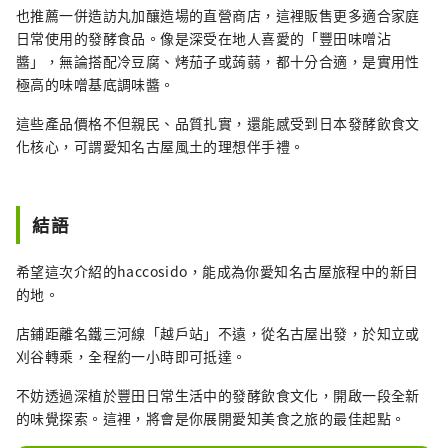
也推薦一併造訪丸加釀造場的直營商店，這裡販售更多適合家庭
日常使用的發酵食品。像是深受在地人喜愛的「豐田味噌沾
醬」，無論搭配冷豆腐、烤茄子或蒟蒻，都十分合適，是實用性
極高的味噌基底調味醬。
這些產品價格不但親民、品質扎實，還能感受到日本發酵飲食文
化核心，可謂愛知名古屋風土的理想伴手禮。
結語
希望這次介紹的haccosido，能成為你愛知名古屋旅程中的新目
的地。
店鋪距離名鐵三河線「越戶站」不遠，從名古屋出發，於知立或
刈谷轉乘，全程約一小時即可抵達。
不妨透過深植於豐田日常生活中的發酵飲食文化，開啟一段全新
的味覺探索。這裡，將會是你展開愛知美食之旅的最佳起點。