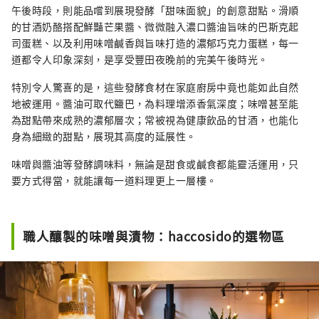
午後時段，則能品嚐到展現發酵「甜味面貌」的創意甜點。滑順
的甘酒奶酪搭配鮮豔芒果醬、微微融入濃口醬油旨味的巴斯克起
司蛋糕、以及利用味噌鹹香與旨味打造的濃郁巧克力蛋糕，每一
道都令人印象深刻，是享受豐田夜晚前的完美午後時光。
特別令人驚喜的是，這些發酵食材在家庭廚房中竟也能如此自然
地被運用。醬油可取代鹽巴，為料理增添香氣深度；味噌甚至能
為甜點帶來成熟的濃郁層次；常被視為健康飲品的甘酒，也能化
身為細緻的甜點，展現其高度的延展性。
味噌與醬油等發酵調味料，無論是甜食或鹹食都能靈活運用，只
要方式得當，就能讓每一道料理更上一層樓。
職人釀製的味噌與漬物：haccosido的選物區