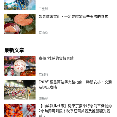
三重縣
如果你來富山，一定要嚐嚐這些美味的食物！
富山縣
最新文章
京都7推薦的賞楓景點
京都府
[2026]德島阿波舞完整指南：時間安排、交通
及遊玩攻略
德島縣
【山梨縣北杜市】從東京搭乘特急列車梓號約
2小時即可到達！秋季紅葉美景及推薦觀光景
點。