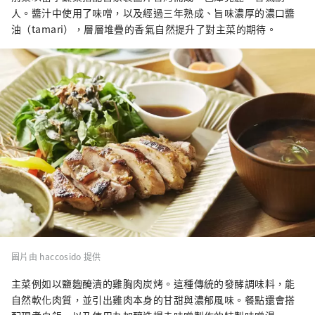
人。醬汁中使用了味噌，以及經過三年熟成、旨味濃厚的濃口醬
油（tamari），層層堆疊的香氣自然提升了對主菜的期待。
圖片由 haccosido 提供
主菜例如以鹽麴醃漬的雞胸肉炭烤。這種傳統的發酵調味料，能
自然軟化肉質，並引出雞肉本身的甘甜與濃郁風味。餐點還會搭