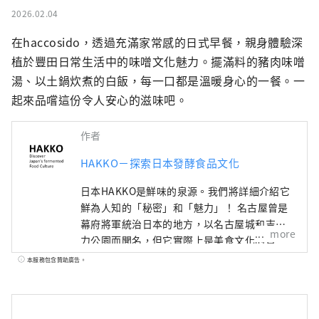
2026.02.04
在haccosido，透過充滿家常感的日式早餐，親身體驗深
植於豐田日常生活中的味噌文化魅力。擺滿料的豬肉味噌
湯、以土鍋炊煮的白飯，每一口都是溫暖身心的一餐。一
起來品嚐這份令人安心的滋味吧。
作者
HAKKO－探索日本發酵食品文化
日本HAKKO是鮮味的泉源。我們將詳細介紹它
鮮為人知的「秘密」和「魅力」！ 名古屋曾是
幕府將軍統治日本的地方，以名古屋城和吉卜
more
力公園而聞名，但它實際上是美食文化的寶
庫，孕育了“鮮味”，即日本料理的精髓。 ■
本服務包含贊助廣告。
什麼是HAKKO？ HAKKO技術在決定日本料理
口味的調味料生產以及風靡全球的清酒釀造中
發揮著至關重要的作用。 ■名古屋是什麼樣