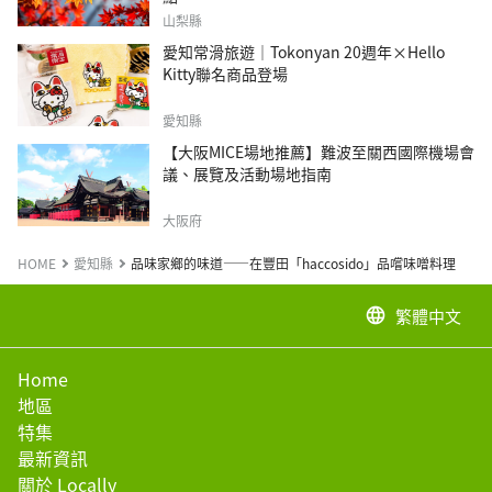
山梨縣
愛知常滑旅遊｜Tokonyan 20週年×Hello
Kitty聯名商品登場
愛知縣
【大阪MICE場地推薦】難波至關西國際機場會
議、展覽及活動場地指南
大阪府
HOME
愛知縣
品味家鄉的味道——在豐田「haccosido」品嚐味噌料理
繁體中文
language
Home
地區
特集
最新資訊
關於 Locally