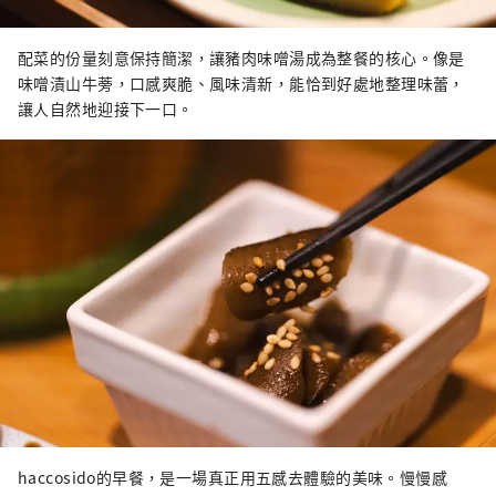
配菜的份量刻意保持簡潔，讓豬肉味噌湯成為整餐的核心。像是
味噌漬山牛蒡，口感爽脆、風味清新，能恰到好處地整理味蕾，
讓人自然地迎接下一口。
haccosido的早餐，是一場真正用五感去體驗的美味。慢慢感