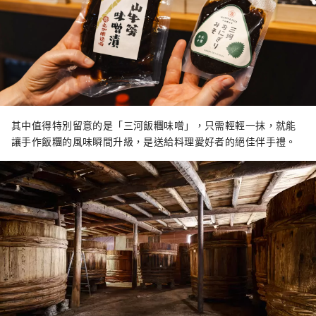
其中值得特別留意的是「三河飯糰味噌」，只需輕輕一抹，就能
讓手作飯糰的風味瞬間升級，是送給料理愛好者的絕佳伴手禮。