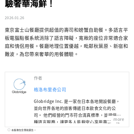
驗奢華海鮮！
2026.01.26
東京富士山餐廳提供超值的壽司和螃蟹自助餐。多語言平
板電腦點餐系統消除了語言障礙，寬敞的座位非常適合家
庭和情侶用餐。餐廳地理位置優越，毗鄰秋葉原、新宿和
難波，為您帶來奢華的用餐體驗。
作者
格洛布里奇公司
Globridge Inc. 是一家在日本各地開設餐廳，
並向世界各地的旅客傳遞日本飲食文化的公
司。 他們經營的門市符合清真標準，並提供多
more
種語言服務，讓更多人能夠安心享用壽司、螃
蟹、和牛等日本獨有的豐盛奢華美食。 本帳號
本服務包含贊助廣告。