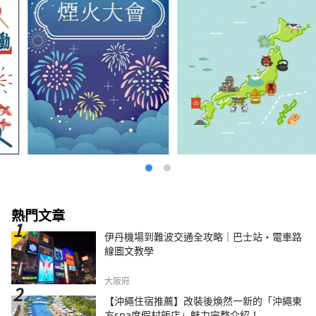
熱門文章
伊丹機場到難波交通全攻略｜巴士站・電車路
線圖文教學
大阪府
【沖繩住宿推薦】改裝後煥然一新的「沖繩東
方spa度假村飯店」魅力完整介紹！