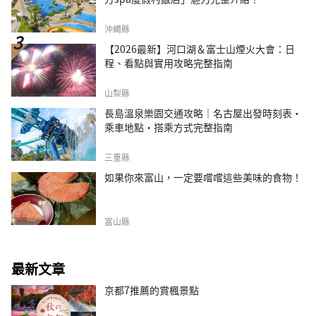
沖繩縣
【2026最新】河口湖＆富士山煙火大會：日
程、看點與實用攻略完整指南
山梨縣
長島溫泉樂園交通攻略｜名古屋出發時刻表・
乘車地點・搭乘方式完整指南
三重縣
如果你來富山，一定要嚐嚐這些美味的食物！
富山縣
最新文章
京都7推薦的賞楓景點