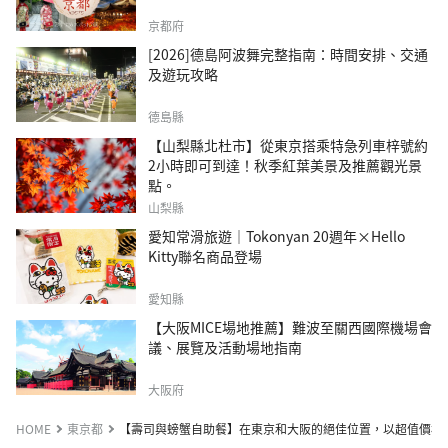
京都府
[2026]德島阿波舞完整指南：時間安排、交通
及遊玩攻略
德島縣
【山梨縣北杜市】從東京搭乘特急列車梓號約
2小時即可到達！秋季紅葉美景及推薦觀光景
點。
山梨縣
愛知常滑旅遊｜Tokonyan 20週年×Hello
Kitty聯名商品登場
愛知縣
【大阪MICE場地推薦】難波至關西國際機場會
議、展覽及活動場地指南
大阪府
HOME
東京都
【壽司與螃蟹自助餐】在東京和大阪的絕佳位置，以超值價格