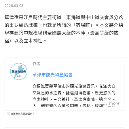
2026.03.03
草津宿是江戶時代主要街道，東海道與中山道交會與分岔
的重要驛站城鎮，也就是所謂的「宿場町」。本文將介紹
現存建築中規模堪稱全國最大級的本陣（最高等級的旅
宿）以及立木神社。
作者
草津市觀光物產協會
介紹滋賀縣草津市的觀光旅遊資訊。充滿大自
然氣息的水之森、琵琶湖博物館、歷史悠久的
立木神社、三台神社、草津宿本陣、適合全家
more
人一起遊覽的六葉公園等，景點、飯店、美食
等資訊豐富。
本服務包含贊助廣告。