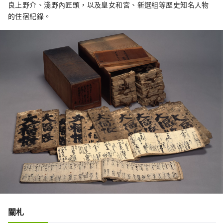
良上野介、淺野內匠頭，以及皇女和宮、新選組等歷史知名人物
的住宿紀錄。
關札