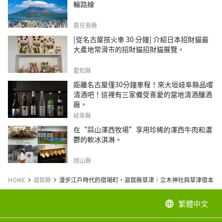
輪路線
鹿兒島縣
[從名古屋搭火車 30 分鐘] 介紹日本招財貓最
大產地常滑市的招財貓招財貓展覽。
愛知縣
距離名古屋僅30分鐘車程！來大垣岐阜縣品嚐
清酒吧！這裡有三家備受喜愛的當地清酒釀酒
廠。
岐阜縣
在“蒜山澤西牧場”享用珍稀的澤西牛肉和濃
鬱的軟冰淇淋。
岡山縣
HOME
滋賀縣
漫步江戶時代的宿場町・滋賀縣草津｜立木神社與草津宿本陣
繁體中文
language