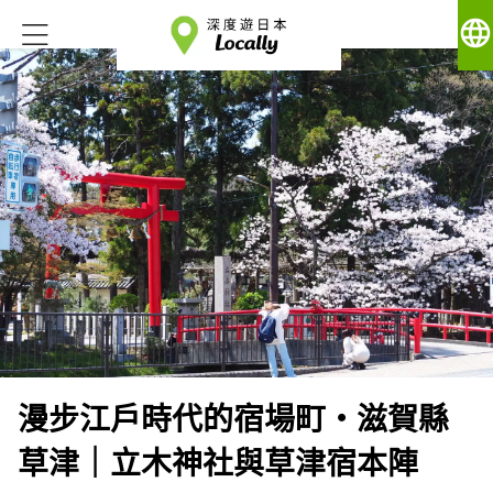
language
漫步江戶時代的宿場町・滋賀縣
草津｜立木神社與草津宿本陣