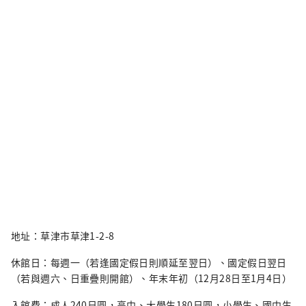
地址：草津市草津1-2-8
休館日：每週一（若逢國定假日則順延至翌日）、國定假日翌日
（若與週六、日重疊則開館）、年末年初（12月28日至1月4日）
入館費：成人240日圓，高中、大學生180日圓，小學生、國中生