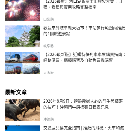
【2026最新】河口湖＆富士山煙火大會：日
程、看點與實用攻略完整指南
山梨縣
歡迎來到岐阜縣大垣市！車站步行範圍內推薦
的4個旅遊景點
岐阜縣
【2026最新版】近鐵特快列車車票購買指南：
網路購票、櫃檯購票及自動售票機購票
大阪府
最新文章
2026年8月9日：體驗震撼人心的鬥牛與精湛
的技巧！沖繩鬥牛錦標賽日程表訊息
沖繩縣
交通鹿兒島完全指南 | 推薦的飛機、火車和渡