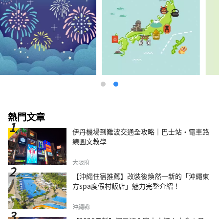
熱門文章
伊丹機場到難波交通全攻略｜巴士站・電車路
線圖文教學
大阪府
【沖繩住宿推薦】改裝後煥然一新的「沖繩東
方spa度假村飯店」魅力完整介紹！
沖繩縣