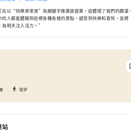
正在以“快樂來常滑”為關鍵字推廣旅遊業，這體現了我們的願望
市的人都能體驗到這裡各種各樣的景點，感受到快樂和喜悅，並將
，為明天注入活力。”
｜
directions_walk
徒步
車
屋站