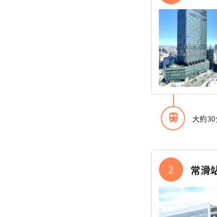
train
大約3
2
常滑