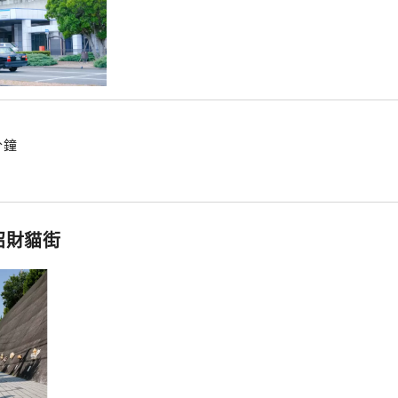
分鐘
招財貓街