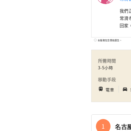
我們
常滑
回家
本服務包含贊助廣告。
所需時間
3-5小時
移動手段
｜
train
directions_car_filled
電車
1
名古