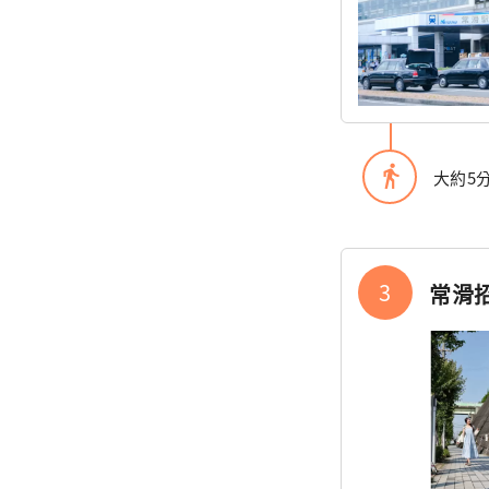
directions_walk
大約5
3
常滑