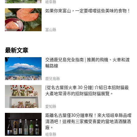
岐阜縣
如果你來富山，一定要嚐嚐這些美味的食物！
富山縣
最新文章
交通鹿兒島完全指南 | 推薦的飛機、火車和渡
輪路線
鹿兒島縣
[從名古屋搭火車 30 分鐘] 介紹日本招財貓最
大產地常滑市的招財貓招財貓展覽。
愛知縣
距離名古屋僅30分鐘車程！來大垣岐阜縣品嚐
清酒吧！這裡有三家備受喜愛的當地清酒釀酒
廠。
岐阜縣