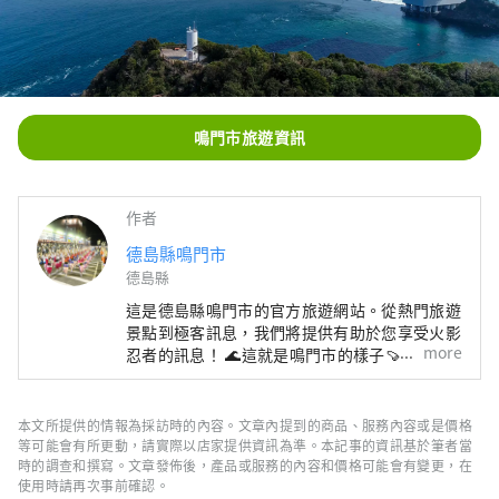
鳴門市旅遊資訊
作者
德島縣鳴門市
德島縣
這是德島縣鳴門市的官方旅遊網站。從熱門旅遊
景點到極客訊息，我們將提供有助於您享受火影
more
忍者的訊息！ 🌊這就是鳴門市的樣子🍠 四國的
東入口。透過大鳴門大橋和明石海峽大橋與關西
地區🚙相連。 與大海🌊和山🏔一起享受大自
然！ 這裡有被譽為世界三大水流之一的鳴門漩
本文所提供的情報為採訪時的內容。文章內提到的商品、服務內容或是價格
渦、阿波舞、參拜道等許多觀光景點！
等可能會有所更動，請實際以店家提供資訊為準。本記事的資訊基於筆者當
時的調查和撰寫。文章發佈後，產品或服務的內容和價格可能會有變更，在
使用時請再次事前確認。