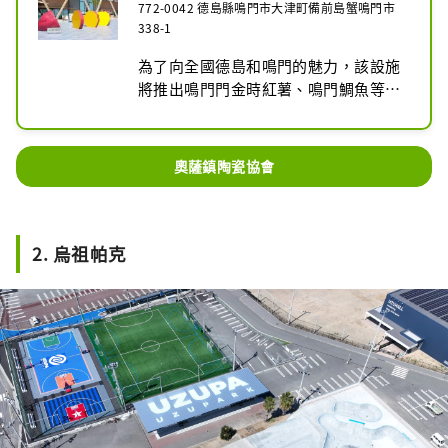
772-0042 德島縣鳴門市大津町備前島蟹鳴門市
338-1
為了向全國德島和鳴門的魅力，該設施
將推出鳴門門金時紅薯、鳴門鯛魚等鳴
門特產，並開設農產品市場、當地美食
以及可以享用甜點的商店和餐廳。該設
施還設有可一覽鳴門市景的屋頂高空滑
奧薩鎮陶瓷協會
索和屋頂甲板，還提供自行車租賃服
務，方便客人在周邊觀光。這是一個體
驗美食主題樂園，全家人可以在迷人的
鳴門享受一整天。
2. 烏祖帕克