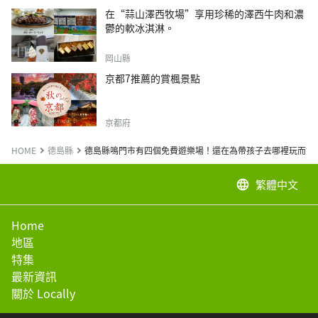
在“蒜山澤西牧場”享用珍稀的澤西牛肉和濃
鬱的軟冰淇淋。
岡山縣
京都7推薦的賞楓景點
京都府
HOME
德島縣
德島縣鳴門市有四個免費遊樂場！還在為帶孩子去哪裡玩而煩
繁體中文
language
Home
地區
特集
最新資訊
關於 Locally