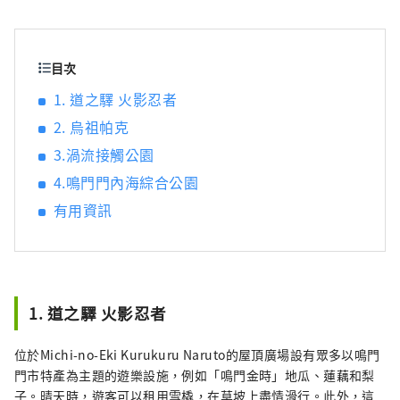
大自然！ 這裡有被譽為世界三大水流之一的鳴
門漩渦、阿波舞、參拜道等許多觀光景點！
目次
1. 道之驛 火影忍者
2. 烏祖帕克
3.渦流接觸公園
4.鳴門門內海綜合公園
有用資訊
1. 道之驛 火影忍者
位於Michi-no-Eki Kurukuru Naruto的屋頂廣場設有眾多以鳴門
門市特產為主題的遊樂設施，例如「鳴門金時」地瓜、蓮藕和梨
子。晴天時，遊客可以租用雪橇，在草坡上盡情滑行。此外，這