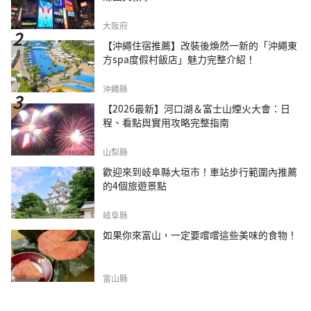
大阪府
【沖繩住宿推薦】改裝後煥然一新的「沖繩東
方spa度假村飯店」魅力完整介紹！
沖繩縣
【2026最新】河口湖＆富士山煙火大會：日
程、看點與實用攻略完整指南
山梨縣
歡迎來到岐阜縣大垣市！車站步行範圍內推薦
的4個旅遊景點
岐阜縣
如果你來富山，一定要嚐嚐這些美味的食物！
富山縣