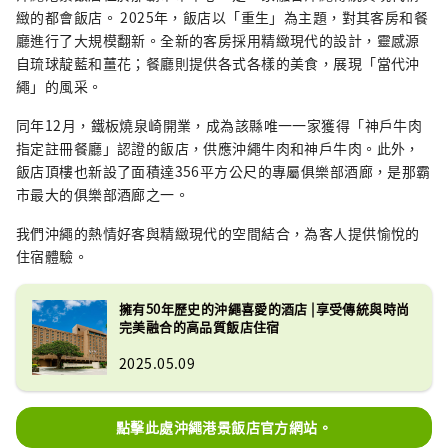
緻的都會飯店。 2025年，飯店以「重生」為主題，對其客房和餐
廳進行了大規模翻新。全新的客房採用精緻現代的設計，靈感源
自琉球靛藍和薑花；餐廳則提供各式各樣的美食，展現「當代沖
繩」的風采。
同年12月，鐵板燒泉崎開業，成為該縣唯一一家獲得「神戶牛肉
指定註冊餐廳」認證的飯店，供應沖繩牛肉和神戶牛肉。此外，
飯店頂樓也新設了面積達356平方公尺的專屬俱樂部酒廊，是那霸
市最大的俱樂部酒廊之一。
我們沖繩的熱情好客與精緻現代的空間結合，為客人提供愉悅的
住宿體驗。
擁有50年歷史的沖繩喜愛的酒店 |享受傳統與時尚
完美融合的高品質飯店住宿
2025.05.09
點擊此處沖繩港景飯店官方網站。