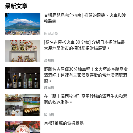
最新文章
交通鹿兒島完全指南 | 推薦的飛機、火車和渡
輪路線
鹿兒島縣
[從名古屋搭火車 30 分鐘] 介紹日本招財貓最
大產地常滑市的招財貓招財貓展覽。
愛知縣
距離名古屋僅30分鐘車程！來大垣岐阜縣品嚐
清酒吧！這裡有三家備受喜愛的當地清酒釀酒
廠。
岐阜縣
在“蒜山澤西牧場”享用珍稀的澤西牛肉和濃
鬱的軟冰淇淋。
岡山縣
京都7推薦的賞楓景點