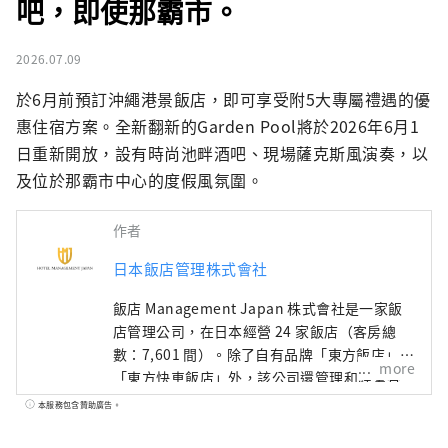
吧，即使那霸市。
2026.07.09
於6月前預訂沖繩港景飯店，即可享受附5大專屬禮遇的優
惠住宿方案。全新翻新的Garden Pool將於2026年6月1
日重新開放，設有時尚池畔酒吧、現場薩克斯風演奏，以
及位於那霸市中心的度假風氛圍。
作者
日本飯店管理株式會社
飯店 Management Japan 株式會社是一家飯
店管理公司，在日本經營 24 家飯店（客房總
數：7,601 間）。除了自有品牌「東方飯店」和
more
「東方快車飯店」外，該公司還管理和經營各
種飯店，包括「希爾頓」、「喜來登」和「日
本服務包含贊助廣告。
航飯店」。