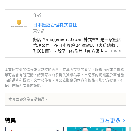
作者
日本飯店管理株式會社
東京都
飯店 Management Japan 株式會社是一家飯店
管理公司，在日本經營 24 家飯店（客房總數：
more
7,601 間）。除了自有品牌「東方飯店」和「東
方快車飯店」外，該公司還管理和經營各種飯
店，包括「希爾頓」、「喜來登」和「日航飯
店」。
本文所提供的情報為採訪時的內容。文章內提到的商品、服務內容或是價格
等可能會有所更動，請實際以店家提供資訊為準。本記事的資訊基於筆者當
時的調查和撰寫。文章發佈後，產品或服務的內容和價格可能會有變更，在
使用時請再次事前確認。
本頁面部分為自動翻譯。
特集
查看更多