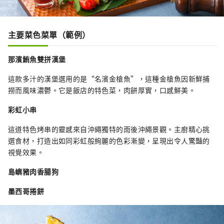
主要菜色菜單（範例）
那濱鮪魚雙拼漢堡
這款多汁的漢堡選用的是“名濱金槍魚”，這種金槍魚因新鮮捕
撈而風味濃鬱。它是飯店的特色菜，肉餅厚實，口感鮮美。
彩虹小串
這道特色烤串的靈感來自沖繩獨特的雨後沖繩景觀。主廚精心挑
選食材，打造出如同彩虹般絢麗的色彩漸變，呈現出令人驚豔的
視覺效果。
島嶼豬肉香腸狗
墨西哥捲餅