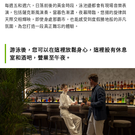
每週五和週六，日落前後的黃金時段，泳池邊都會有現場音樂表
演，包括薩克斯風演奏。當暮色漸濃，夜幕降臨，悠揚的旋律與
天際交相輝映，即使身處那霸市，也能感受到度假勝地般的非凡
氛圍，為您打造一段真正難忘的體驗。
游泳後，您可以在這裡放鬆身心，這裡設有休息
室和酒吧，營業至午夜。