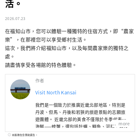
活。
2026.07.23
在福知山市，您可以體驗一種獨特的住宿方式，即“農家
樂”，在那裡您可以享受鄉村生活。

這次，我們將介紹福知山市，以及每間農家樂的獨特之
處。

請盡情享受各場館的特色體驗。
作者
Visit North Kansai
我們是一個致力於推廣近畿北部地區，特別是
丹波、但馬、丹後和若狹的旅遊景點的志願旅
遊團體。 近畿北部的美食不僅限於冬季代表性
more
海鮮——螃蟹，還包括牡蠣、鰤魚、河豚，以及
夏季的美味，如海蛤、岩蠔、白魷魚。山區特
本服務包含贊助廣告。