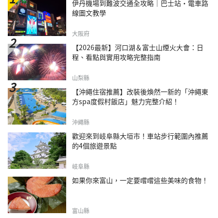
伊丹機場到難波交通全攻略｜巴士站・電車路
線圖文教學
大阪府
【2026最新】河口湖＆富士山煙火大會：日
程、看點與實用攻略完整指南
山梨縣
【沖繩住宿推薦】改裝後煥然一新的「沖繩東
方spa度假村飯店」魅力完整介紹！
沖繩縣
歡迎來到岐阜縣大垣市！車站步行範圍內推薦
的4個旅遊景點
岐阜縣
如果你來富山，一定要嚐嚐這些美味的食物！
富山縣