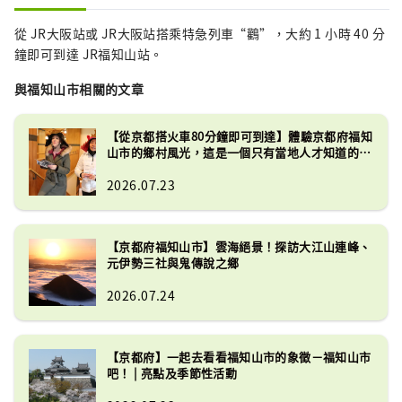
自行車。

車站內 便利商店=〇、旅遊詢問處=〇、
從 JR大阪站或 JR大阪站搭乘特急列車“鸛”，大約 1 小時 40 分
自動售票機=〇
鐘即可到達 JR福知山站。
與福知山市相關的文章
【從京都搭火車80分鐘即可到達】體驗京都府福知
山市的鄉村風光，這是一個只有當地人才知道的特
別之地。
2026.07.23
【京都府福知山市】雲海絕景！探訪大江山連峰、
元伊勢三社與鬼傳說之鄉
2026.07.24
【京都府】一起去看看福知山市的象徵－福知山市
吧！ | 亮點及季節性活動