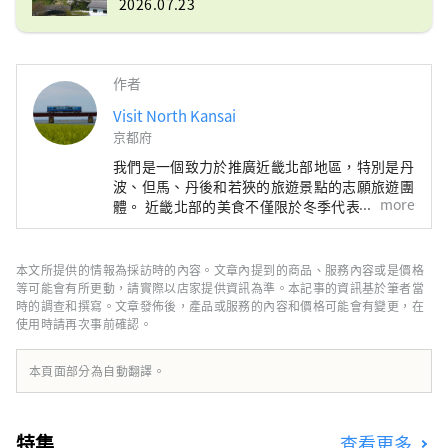
2026.07.23
作者
Visit North Kansai
京都府
我們是一個致力於推廣近畿北部地區，特別是丹
波、但馬、丹後和若狹的旅遊景點的志願旅遊團
more
體。 近畿北部的美食不僅限於冬季代表性海鮮
——螃蟹，還包括牡蠣、鰤魚、河豚，以及夏季
的美味，如海蛤、岩蠔、白魷魚。山區特產有丹
巴栗子、丹巴黑豆，夏季水果則有沙丘瓜，因
本文所提供的情報為採訪時的內容。文章內提到的商品、服務內容或是價格
此，這裡一年四季都能品嚐到美食。 如果我能
等可能會有所更動，請實際以店家提供資訊為準。本記事的資訊基於筆者當
夠分享一些訊息，讓人們可以多次遊覽廣闊的近
時的調查和撰寫。文章發佈後，產品或服務的內容和價格可能會有變更，在
使用時請再次事前確認。
畿北部地區，並享受火車旅行的樂趣，我將感到
非常高興。
本頁面部分為自動翻譯。
特集
查看更多