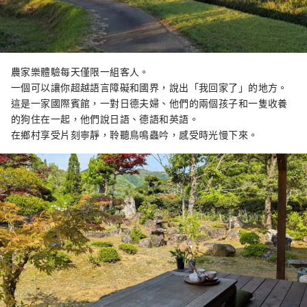
農家樂體驗每天僅限一組客人。
一個可以讓你超越語言障礙和國界，說出「我回家了」的地方。
這是一家國際賓館，一對日德夫婦、他們的兩個孩子和一隻收養
的狗住在一起，他們說日語、德語和英語。
在鄉村享受片刻寧靜，聆聽鳥鳴蟲吟，感受時光慢下來。