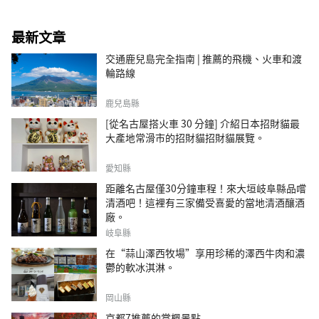
最新文章
交通鹿兒島完全指南 | 推薦的飛機、火車和渡
輪路線
鹿兒島縣
[從名古屋搭火車 30 分鐘] 介紹日本招財貓最
大產地常滑市的招財貓招財貓展覽。
愛知縣
距離名古屋僅30分鐘車程！來大垣岐阜縣品嚐
清酒吧！這裡有三家備受喜愛的當地清酒釀酒
廠。
岐阜縣
在“蒜山澤西牧場”享用珍稀的澤西牛肉和濃
鬱的軟冰淇淋。
岡山縣
京都7推薦的賞楓景點