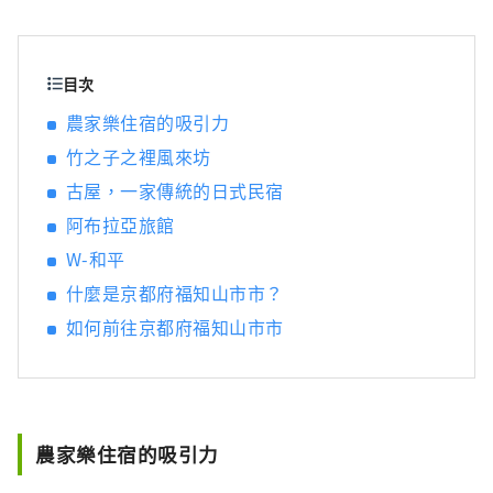
產有丹巴栗子、丹巴黑豆，夏季水果則有沙丘
瓜，因此，這裡一年四季都能品嚐到美食。 如
果我能夠分享一些訊息，讓人們可以多次遊覽
廣闊的近畿北部地區，並享受火車旅行的樂
目次
趣，我將感到非常高興。
農家樂住宿的吸引力
竹之子之裡風來坊
古屋，一家傳統的日式民宿
阿布拉亞旅館
W-和平
什麼是京都府福知山市市？
如何前往京都府福知山市市
農家樂住宿的吸引力