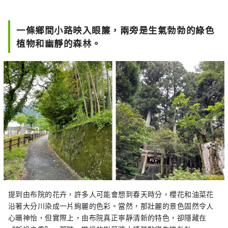
和男池湧水——我們這些熱愛本地的人，精心挑
選了這些地方，為您提供住宿、美食和自然體
驗。 您的旅程將從位於JR由布院站旁的由布市
一條鄉間小路映入眼簾，兩旁是生氣勃勃的綠色
旅遊資訊中心開始。我們希望您的旅程會非常
植物和幽靜的森林。
精彩。
提到由布院的花卉，許多人可能會想到春天時分，櫻花和油菜花
沿著大分川染成一片絢麗的色彩。當然，那壯麗的景色固然令人
心曠神怡，但實際上，由布院真正寧靜清新的特色，卻隱藏在