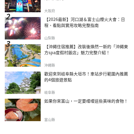
大阪府
【2026最新】河口湖＆富士山煙火大會：日
程、看點與實用攻略完整指南
山梨縣
【沖繩住宿推薦】改裝後煥然一新的「沖繩東
方spa度假村飯店」魅力完整介紹！
沖繩縣
歡迎來到岐阜縣大垣市！車站步行範圍內推薦
的4個旅遊景點
岐阜縣
如果你來富山，一定要嚐嚐這些美味的食物！
富山縣