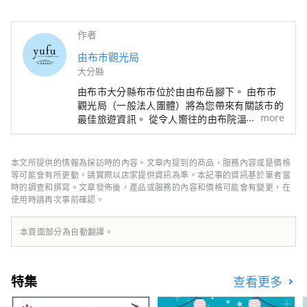
作者
由布市觀光局
大分縣
由布市大分縣布市位於由由布岳腳下。 由布市
觀光局（一般法人團體）將為您帶來有關該市的
more
最佳旅遊資訊。 從令人嚮往的由布院溫泉，到
充滿懷舊氣息的湯平溫泉，再到令人心曠神怡的
塚原塚原高原，以及神秘的由由布川峽谷和男池
湧水——我們這些熱愛本地的人，精心挑選了這
本文所提供的情報為採訪時的內容。文章內提到的商品、服務內容或是價格
些地方，為您提供住宿、美食和自然體驗。 您
等可能會有所更動，請實際以店家提供資訊為準。本記事的資訊基於筆者當
的旅程將從位於JR由布院站旁的由布市旅遊資
時的調查和撰寫。文章發佈後，產品或服務的內容和價格可能會有變更，在
使用時請再次事前確認。
訊中心開始。我們希望您的旅程會非常精彩。
本頁面部分為自動翻譯。
特集
查看更多