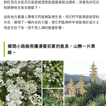
粉紅色花朵從巨石底部或瀝青路面邊緣探出頭來；深紫色的花朵
則靜靜地生長在樹蔭下。
這些地方都讓人驚嘆它們能夠紮根生長，但它們不斷萌發新芽的
方式，展現了一種內在的力量，使它們能夠牢牢地紮根於這片土
地並生存下去，而不受人類的擔憂影響。
鄉間小路兩旁瀰漫著初夏的氣息，山巒一片翠
綠。