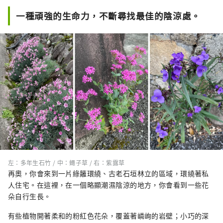
一種頑強的生命力，不斷尋找最佳的陰涼處。
左：多年生石竹 / 中：蠅子草 / 右：紫露草
再奧，你會來到一片綠籬環繞、古老石垣林立的區域，環繞著私
人住宅。在這裡，在一個略顯潮濕陰涼的地方，你會看到一些花
朵自行生長。
有些植物開著柔和的粉紅色花朵，覆蓋著嶙峋的岩壁；小巧的深