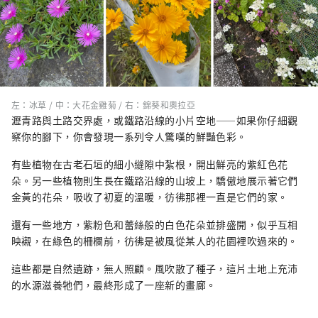
左：冰草 / 中：大花金雞菊 / 右：錦葵和奧拉亞
瀝青路與土路交界處，或鐵路沿線的小片空地——如果你仔細觀
察你的腳下，你會發現一系列令人驚嘆的鮮豔色彩。
有些植物在古老石垣的細小縫隙中紮根，開出鮮亮的紫紅色花
朵。另一些植物則生長在鐵路沿線的山坡上，驕傲地展示著它們
金黃的花朵，吸收了初夏的溫暖，彷彿那裡一直是它們的家。
還有一些地方，紫粉色和蕾絲般的白色花朵並排盛開，似乎互相
映襯，在綠色的柵欄前，彷彿是被風從某人的花園裡吹過來的。
這些都是自然遺跡，無人照顧。風吹散了種子，這片土地上充沛
的水源滋養牠們，最終形成了一座新的畫廊。