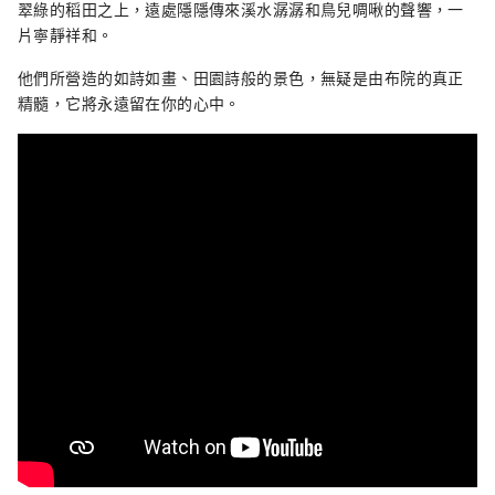
翠綠的稻田之上，遠處隱隱傳來溪水潺潺和鳥兒啁啾的聲響，一
片寧靜祥和。
他們所營造的如詩如畫、田園詩般的景色，無疑是由布院的真正
精髓，它將永遠留在你的心中。