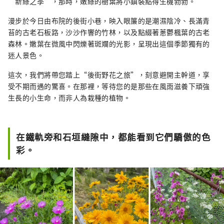
“新綠之季”，那時，嫩綠的樹葉將小鎮裝點得生機勃勃。
漫步於今日由布院的後街小巷，映入眼簾的是潮濕陰冷、長滿青
苔的古老石板路，沙沙作響的竹林，以及點綴著蔥鬱楓葉的古老
森林。嫩葉在微風中閃爍著斑斕的光影，呈現出這個季節獨有的
迷人景色。
這次，我們將帶您踏上“後街野花之旅”，刻意避開主幹道，享
受不期而遇的驚喜。在那裡，等待您的是那些在風雨滋養下頑強
生長的小生命，而非人為栽種的植物。
在鐵軌旁和石垣縫隙中，都能看到它們驕傲的色
彩。