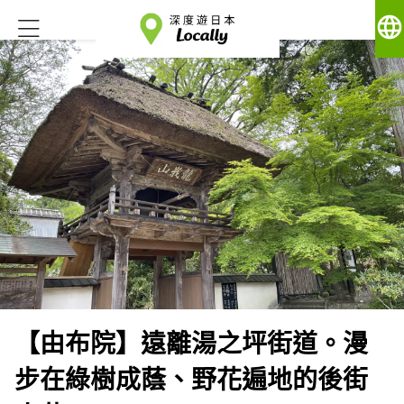
language
【由布院】遠離湯之坪街道。漫
步在綠樹成蔭、野花遍地的後街