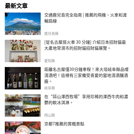
最新文章
交通鹿兒島完全指南 | 推薦的飛機、火車和渡
輪路線
鹿兒島縣
[從名古屋搭火車 30 分鐘] 介紹日本招財貓最
大產地常滑市的招財貓招財貓展覽。
愛知縣
距離名古屋僅30分鐘車程！來大垣岐阜縣品嚐
清酒吧！這裡有三家備受喜愛的當地清酒釀酒
廠。
岐阜縣
在“蒜山澤西牧場”享用珍稀的澤西牛肉和濃
鬱的軟冰淇淋。
岡山縣
京都7推薦的賞楓景點