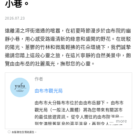
小巷。
2026.07.23
遠離湯之坪街道通的喧囂，在初夏時節漫步於由布院的幽
靜小巷，用心感受路邊清新的綠意和盛開的野花。在斑駁
的陽光、蔥鬱的竹林和微風輕拂的花朵環繞下，我們誠摯
邀請您踏上這段心靈之旅，在這片寧靜的自然美景中，飽
覽由由布岳的壯麗風光，撫慰您的心靈。
作者
由布市觀光局
由布市大分縣布市位於由由布岳腳下。 由布市
觀光局（一般法人團體）將為您帶來有關該市
的最佳旅遊資訊。 從令人嚮往的由布院溫泉，
more
到充滿懷舊氣息的湯平溫泉，再到令人心曠神
怡的塚原塚原高原，以及神秘的由由布川峽谷
本服務包含贊助廣告。