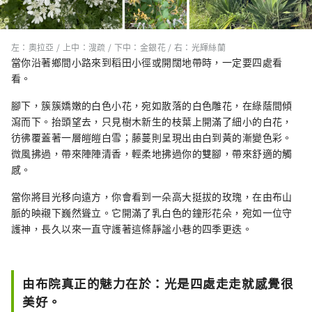
左：奧拉亞 / 上中：溲疏 / 下中：金銀花 / 右：光輝絲蘭
當你沿著鄉間小路來到稻田小徑或開闊地帶時，一定要四處看
看。
腳下，簇簇嬌嫩的白色小花，宛如散落的白色雕花，在綠蔭間傾
瀉而下。抬頭望去，只見樹木新生的枝葉上開滿了細小的白花，
彷彿覆蓋著一層皚皚白雪；藤蔓則呈現出由白到黃的漸變色彩。
微風拂過，帶來陣陣清香，輕柔地拂過你的雙腳，帶來舒適的觸
感。
當你將目光移向遠方，你會看到一朵高大挺拔的玫瑰，在由布山
脈的映襯下巍然聳立。它開滿了乳白色的鐘形花朵，宛如一位守
護神，長久以來一直守護著這條靜謐小巷的四季更迭。
由布院真正的魅力在於：光是四處走走就感覺很
美好。