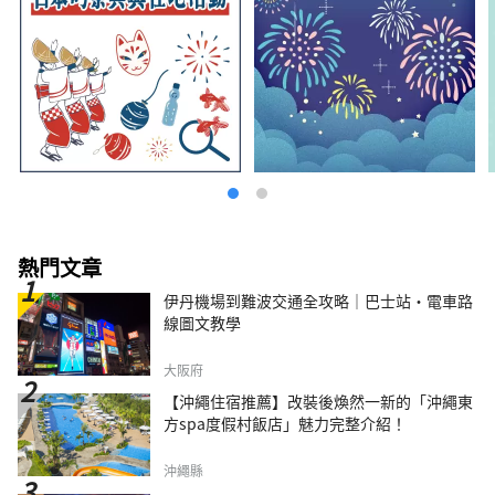
熱門文章
伊丹機場到難波交通全攻略｜巴士站・電車路
線圖文教學
大阪府
【沖繩住宿推薦】改裝後煥然一新的「沖繩東
方spa度假村飯店」魅力完整介紹！
沖繩縣