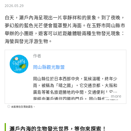
2026.05.29
白天，瀨戶內海呈現出一片寧靜祥和的景象。到了夜晚，
夢幻般的藍色光芒便會籠罩整片海面。在玉野市岡山縣市
舉辦的小團遊，遊客可以近距離體驗兩種生物發光現象：
海螢與發光浮游生物。
作者
岡山縣觀光聯盟
岡山縣位於日本西部中央，氣候溫暖​​，終年少
雨，被稱為「晴之國」。它交通京都、大阪和
廣島等著名旅遊勝地的中間，交通便利！它也
more
是經由瀨戶通往四國的門戶。 岡山縣也被稱為
“水果岡山”，在瀨戶內溫暖的氣候下，陽光
本服務包含贊助廣告。
照射的水果，無論甜度、香氣還是風味，都是
最高品質的。 您可以品嚐白桃、麝香葡萄、先
鋒葡萄等當季水果！ 岡山還擁有世界級的旅遊
瀨戶內海的生物發光世界，等你來探索！