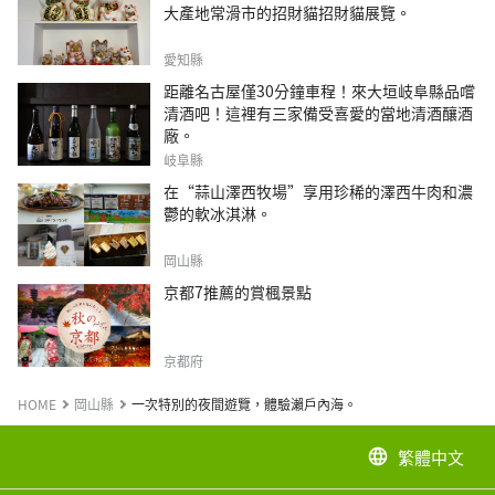
大產地常滑市的招財貓招財貓展覽。
愛知縣
距離名古屋僅30分鐘車程！來大垣岐阜縣品嚐
清酒吧！這裡有三家備受喜愛的當地清酒釀酒
廠。
岐阜縣
在“蒜山澤西牧場”享用珍稀的澤西牛肉和濃
鬱的軟冰淇淋。
岡山縣
京都7推薦的賞楓景點
京都府
HOME
岡山縣
一次特別的夜間遊覽，體驗瀨戶內海。
繁體中文
language