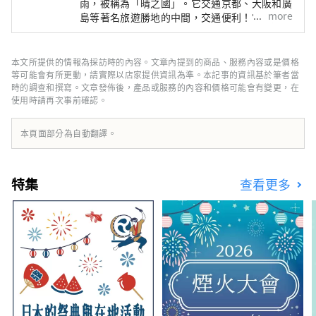
雨，被稱為「晴之國」。它交通京都、大阪和廣
more
島等著名旅遊勝地的中間，交通便利！它也是經
由瀨戶通往四國的門戶。 岡山縣也被稱為“水
果岡山”，在瀨戶內溫暖的氣候下，陽光照射的
水果，無論甜度、香氣還是風味，都是最高品質
本文所提供的情報為採訪時的內容。文章內提到的商品、服務內容或是價格
的。 您可以品嚐白桃、麝香葡萄、先鋒葡萄等
等可能會有所更動，請實際以店家提供資訊為準。本記事的資訊基於筆者當
當季水果！ 岡山還擁有世界級的旅遊景點，包
時的調查和撰寫。文章發佈後，產品或服務的內容和價格可能會有變更，在
使用時請再次事前確認。
括岡山城、日本三大名園之一的岡山後樂園以及
擁有歷史、文化和藝術的倉敷美觀地區！
本頁面部分為自動翻譯。
特集
查看更多