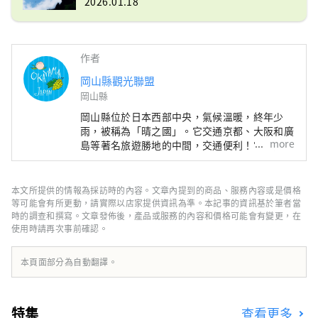
2026.01.18
作者
岡山縣觀光聯盟
岡山縣
岡山縣位於日本西部中央，氣候溫暖​​，終年少
雨，被稱為「晴之國」。它交通京都、大阪和廣
more
島等著名旅遊勝地的中間，交通便利！它也是經
由瀨戶通往四國的門戶。 岡山縣也被稱為“水
果岡山”，在瀨戶內溫暖的氣候下，陽光照射的
水果，無論甜度、香氣還是風味，都是最高品質
本文所提供的情報為採訪時的內容。文章內提到的商品、服務內容或是價格
的。 您可以品嚐白桃、麝香葡萄、先鋒葡萄等
等可能會有所更動，請實際以店家提供資訊為準。本記事的資訊基於筆者當
當季水果！ 岡山還擁有世界級的旅遊景點，包
時的調查和撰寫。文章發佈後，產品或服務的內容和價格可能會有變更，在
使用時請再次事前確認。
括岡山城、日本三大名園之一的岡山後樂園以及
擁有歷史、文化和藝術的倉敷美觀地區！
本頁面部分為自動翻譯。
特集
查看更多