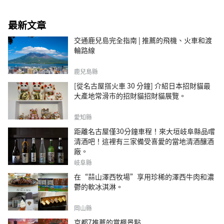
最新文章
交通鹿兒島完全指南 | 推薦的飛機、火車和渡
輪路線
鹿兒島縣
[從名古屋搭火車 30 分鐘] 介紹日本招財貓最
大產地常滑市的招財貓招財貓展覽。
愛知縣
距離名古屋僅30分鐘車程！來大垣岐阜縣品嚐
清酒吧！這裡有三家備受喜愛的當地清酒釀酒
廠。
岐阜縣
在“蒜山澤西牧場”享用珍稀的澤西牛肉和濃
鬱的軟冰淇淋。
岡山縣
京都7推薦的賞楓景點