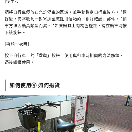
[停車時]
請將自行車停放在允許停車的區域，並手動鎖定自行車後方。 *鎖
好後，您將收到一封寄送至您註冊信箱的「鎖好確認」郵件。 *鎖
車方法因鎖具類型而異。 *如果鎖具上有橘色旋鈕，請在鎖車時按
下該旋鈕。
[再騎一次時]
按下自行車上的「啟動」按鈕，使用與租車時相同的方法解鎖，
然後繼續使用。
如何使用④ 如何退貨