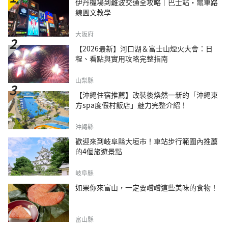
伊丹機場到難波交通全攻略｜巴士站・電車路
線圖文教學
大阪府
【2026最新】河口湖＆富士山煙火大會：日
程、看點與實用攻略完整指南
山梨縣
【沖繩住宿推薦】改裝後煥然一新的「沖繩東
方spa度假村飯店」魅力完整介紹！
沖繩縣
歡迎來到岐阜縣大垣市！車站步行範圍內推薦
的4個旅遊景點
岐阜縣
如果你來富山，一定要嚐嚐這些美味的食物！
富山縣