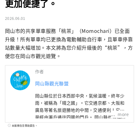
更加便捷了。
2026.06.01
岡山市的共享單車服務「桃茶」（Momochari）已全面
升級！所有單車均已更換為電動輔助自行車，且單車停靠
站數量大幅增加。本文將為您介紹升級後的“桃茶”，方
便您在岡山市觀光遊覽。
作者
岡山縣觀光聯盟
岡山縣位於日本西部中央，氣候溫暖​​，終年少
雨，被稱為「晴之國」。它交通京都、大阪和
廣島等著名旅遊勝地的中間，交通便利！它也
more
是經由瀨戶通往四國的門戶。 岡山縣也被稱為
“水果岡山”，在瀨戶內溫暖的氣候下，陽光
本服務包含贊助廣告。
照射的水果，無論甜度、香氣還是風味，都是
最高品質的。 您可以品嚐白桃、麝香葡萄、先