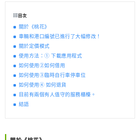
鋒葡萄等當季水果！ 岡山還擁有世界級的旅遊
景點，包括岡山城、日本三大名園之一的岡山
目次
後樂園以及擁有歷史、文化和藝術的倉敷美觀
關於《桃花》
地區！
車輛和港口編號已進行了大幅修改！
關於定價模式
使用方法：① 下載應用程式
如何使用②如何借用
如何使用③臨時自行車停車位
如何使用④ 如何退貨
目前有兩個有人值守的服務櫃檯。
結語
關於《桃花》