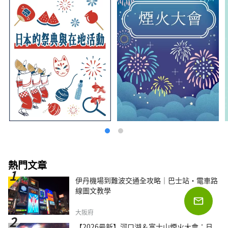
熱門文章
伊丹機場到難波交通全攻略｜巴士站・電車路
線圖文教學
大阪府
【2026最新】河口湖＆富士山煙火大會：日