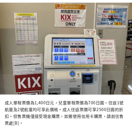
成人單程票價為1,400日元，兒童單程票價為700日圓，往返1號
航廈及2號航廈均可享此價格。成人往返票價可享2500日圓的折
扣。但售票機僅接受現金購票，如需使用信用卡購票，請前往售
票處[B]。