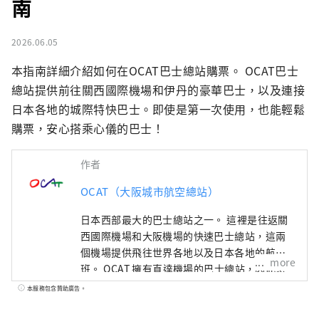
南
2026.06.05
本指南詳細介紹如何在OCAT巴士總站購票。 OCAT巴士
總站提供前往關西國際機場和伊丹的豪華巴士，以及連接
日本各地的城際特快巴士。即使是第一次使用，也能輕鬆
購票，安心搭乘心儀的巴士！
作者
OCAT（大阪城市航空總站）
日本西部最大的巴士總站之一。 這裡是往返關
西國際機場和大阪機場的快速巴士總站，這兩
個機場提供飛往世界各地以及日本各地的航
more
班。 OCAT 擁有直達機場的巴士總站，因此您
可以品嚐來自世界各地的美食。 這裡有許多商
本服務包含贊助廣告。
店可以滿足日常購物需求，不僅人們在等待公
車時會來這裡，當地居民也每天都會來這裡購