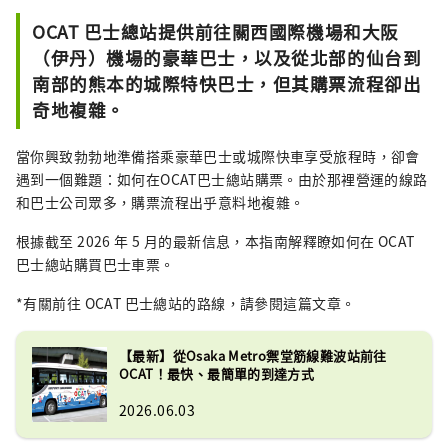
物。 位於OCAT地下一層的「蓬特廣場」以一個
OCAT 巴士總站提供前往關西國際機場和大阪
巨大的球體為特色，在陽光下熠熠生輝。這片
（伊丹）機場的豪華巴士，以及從北部的仙台到
露天空間視野開闊，藍天白雲盡收眼底，是各
南部的熊本的城際特快巴士，但其購票流程卻出
年齡層人們休閒放鬆的理想場所。
奇地複雜。
當你興致勃勃地準備搭乘豪華巴士或城際快車享受旅程時，卻會
遇到一個難題：如何在OCAT巴士總站購票。由於那裡營運的線路
和巴士公司眾多，購票流程出乎意料地複雜。
根據截至 2026 年 5 月的最新信息，本指南解釋瞭如何在 OCAT
巴士總站購買巴士車票。
*有關前往 OCAT 巴士總站的路線，請參閱這篇文章。
【最新】從Osaka Metro禦堂筋線難波站前往
OCAT！最快、最簡單的到達方式
2026.06.03