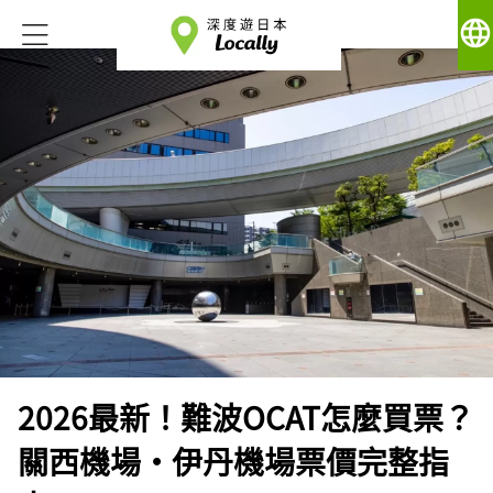
language
2026最新！難波OCAT怎麼買票？
關西機場・伊丹機場票價完整指