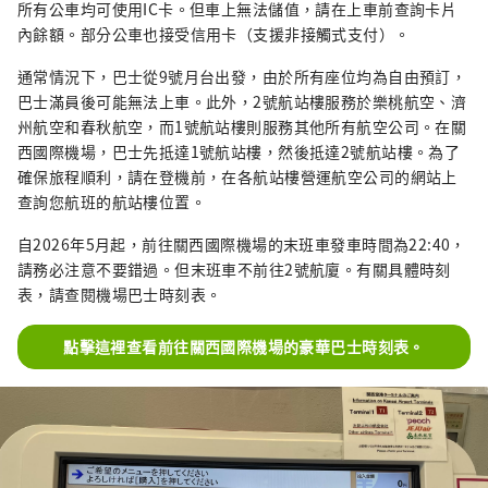
所有公車均可使用IC卡。但車上無法儲值，請在上車前查詢卡片
內餘額。部分公車也接受信用卡（支援非接觸式支付）。
通常情況下，巴士從9號月台出發，由於所有座位均為自由預訂，
巴士滿員後可能無法上車。此外，2號航站樓服務於樂桃航空、濟
州航空和春秋航空，而1號航站樓則服務其他所有航空公司。在關
西國際機場，巴士先抵達1號航站樓，然後抵達2號航站樓。為了
確保旅程順利，請在登機前，在各航站樓營運航空公司的網站上
查詢您航班的航站樓位置。
自2026年5月起，前往關西國際機場的末班車發車時間為22:40，
請務必注意不要錯過。但末班車不前往2號航廈。有關具體時刻
表，請查閱機場巴士時刻表。
點擊這裡查看前往關西國際機場的豪華巴士時刻表。