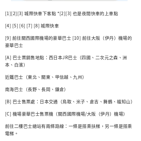
[1][2][3] 城際快車下客點 *[2][3] 也是夜間快車的上車點
[4] [5] [6] [7] [8] 城際快車
[9] 前往關西國際機場的豪華巴士 [10] 前往大阪（伊丹）機場的
豪華巴士
[A] 巴士票銷售地點：西日本JR巴士（四國、二次元之森、洲
本、白濱）
近鐵巴士（東北、關東、甲信越、九州）
南海巴士（長野、長岡、鎌倉）
[B] 巴士售票處：日本交通（鳥取、米子、倉吉、舞鶴、福知山）
[C] 機場豪華巴士售票機（關西國際機場/大阪（伊丹）機場）
前往二樓巴士總站有兩條路線：一條是搭乘扶梯，另一條是搭乘
電梯。