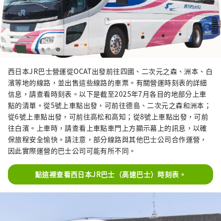
西日本JR巴士營運從OCAT出發前往四國、二次元之森、洲本、白
濱等地的線路，並出售這些線路的車票。有關營運時刻表的詳細
信息，請查看時刻表。以下是截至2025年7月各目的地部分上車
點的清單。從5號上車點出發，可前往德島、二次元之森和洲本；
從6號上車點出發，可前往高松和高知；從8號上車點出發，可前
往白濱。上車時，請查看上車點車門上方顯示幕上的訊息，以確
保旅程安全愉快。請注意，部分線路與其他巴士公司合作運營，
因此實際運營的巴士公司可能有所不同。
點這裡查看西日本JR巴士（高速巴士）時刻表。