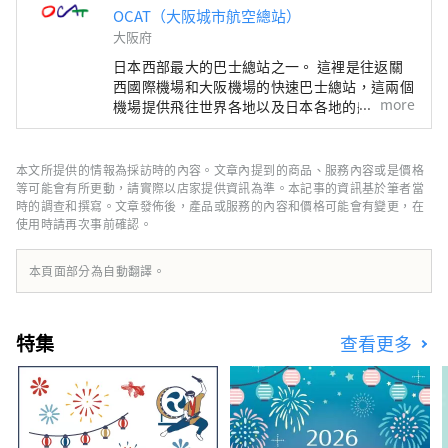
OCAT（大阪城市航空總站）
大阪府
日本西部最大的巴士總站之一。 這裡是往返關
西國際機場和大阪機場的快速巴士總站，這兩個
more
機場提供飛往世界各地以及日本各地的航班。
OCAT 擁有直達機場的巴士總站，因此您可以品
嚐來自世界各地的美食。 這裡有許多商店可以
滿足日常購物需求，不僅人們在等待公車時會來
本文所提供的情報為採訪時的內容。文章內提到的商品、服務內容或是價格
這裡，當地居民也每天都會來這裡購物。 位於
等可能會有所更動，請實際以店家提供資訊為準。本記事的資訊基於筆者當
OCAT地下一層的「蓬特廣場」以一個巨大的球
時的調查和撰寫。文章發佈後，產品或服務的內容和價格可能會有變更，在
使用時請再次事前確認。
體為特色，在陽光下熠熠生輝。這片露天空間視
野開闊，藍天白雲盡收眼底，是各年齡層人們休
閒放鬆的理想場所。
本頁面部分為自動翻譯。
特集
查看更多