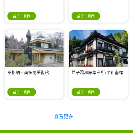
益子・真岡
益子・真岡
華格納·南多爾美術館
益子湯和館禦座所/平和畫廊
益子・真岡
益子・真岡
查看更多