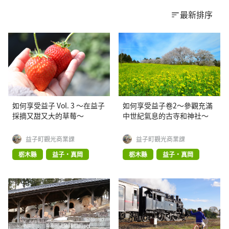
最新排序
如何享受益子 Vol. 3 ～在益子
如何享受益子卷2～參觀充滿
採摘又甜又大的草莓～
中世紀氣息的古寺和神社～
益子町觀光商業課
益子町觀光商業課
栃木縣
益子・真岡
栃木縣
益子・真岡