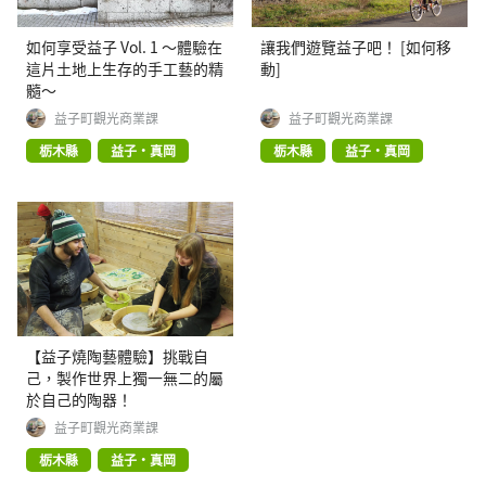
如何享受益子 Vol. 1 ～體驗在
讓我們遊覽益子吧！ [如何移
這片土地上生存的手工藝的精
動]
髓～
益子町觀光商業課
益子町觀光商業課
栃木縣
益子・真岡
栃木縣
益子・真岡
【益子燒陶藝體驗】挑戰自
己，製作世界上獨一無二的屬
於自己的陶器！
益子町觀光商業課
栃木縣
益子・真岡