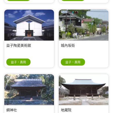
益子陶瓷美術館
城內坂街
益子・真岡
益子・真岡
綱神社
地藏院