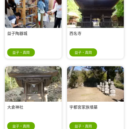
益子陶器城
西名寺
益子・真岡
益子・真岡
大倉神社
宇都宮家族墳墓
益子・真岡
益子・真岡