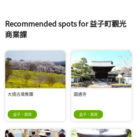
Recommended spots for 益子町觀光
商業課
大燒古墳集團
圓通寺
益子・真岡
益子・真岡