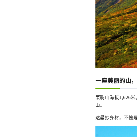
一座美丽的山
栗驹山海拔1,62
山。
这曼妙身材，不愧