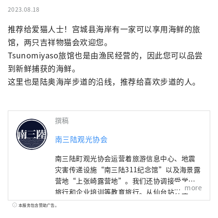
2023.08.18
推荐给爱猫人士！宫城县海岸有一家可以享用海鲜的旅
馆，两只吉祥物猫会欢迎您。

Tsunomiyaso旅馆也是由渔民经营的，因此您可以品尝
到新鲜捕获的海鲜。

这里也是陆奥海岸步道的沿线，推荐给喜欢步道的人。
撰稿
南三陆观光协会
南三陆町观光协会运营着旅游信息中心、地震
灾害传递设施“南三陆311纪念馆”以及海景露
营地“上张崎露营地”。我们还协调接受学校
more
旅行和企业培训等教育旅行。从仙台站开车一
个半小时，请来到可以学习“与自然共存”的
本服务包含赞助广告。
小镇。