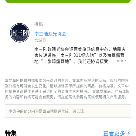
撰稿
南三陆观光协会
宫城县
南三陆町观光协会运营着旅游信息中心、地震灾
害传递设施“南三陆311纪念馆”以及海景露营
more
地“上张崎露营地”。我们还协调接受学校旅行
和企业培训等教育旅行。从仙台站开车一个半小
时，请来到可以学习“与自然共存”的小镇。
本文章所提供的情报均为采访时的信息。文章内所提到的商品、服务的内容
及价格有可能会发生变化。请以店铺实际所提供的商品、价格为准。文章中
的相关资讯是作者基于采访期间的调查内容所撰写。 文章发布后，产品或服
务的内容和价格可能会有变更，请提前确认后再购买或使用相关产品服务。
本页中的部分内容是由自动翻译生成，请见谅。
特集
查看更多