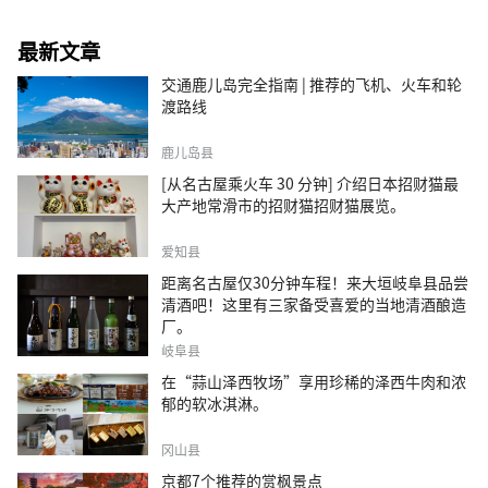
最新文章
交通鹿儿岛完全指南 | 推荐的飞机、火车和轮
渡路线
鹿儿岛县
[从名古屋乘火车 30 分钟] 介绍日本招财猫最
大产地常滑市的招财猫招财猫展览。
爱知县
距离名古屋仅30分钟车程！来大垣岐阜县品尝
清酒吧！这里有三家备受喜爱的当地清酒酿造
厂。
岐阜县
在“蒜山泽西牧场”享用珍稀的泽西牛肉和浓
郁的软冰淇淋。
冈山县
京都7个推荐的赏枫景点