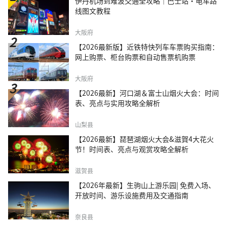
伊丹机场到难波交通全攻略｜巴士站・电车路
线图文教程
大阪府
【2026最新版】近铁特快列车车票购买指南：
网上购票、柜台购票和自动售票机购票
大阪府
【2026最新】河口湖＆富士山烟火大会：时间
表、亮点与实用攻略全解析
山梨县
【2026最新】琵琶湖烟火大会&滋賀4大花火
节！时间表、亮点与观赏攻略全解析
滋贺县
【2026年最新】生驹山上游乐园| 免费入场、
开放时间、游乐设施费用及交通指南
奈良县