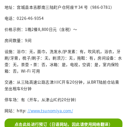
地址：宫城县本吉郡南三陆町户仓阿座〒34 号（986-0781）
电话：0226-46-9354
价格示例：1晚2餐8,800日元（含税）～
房间数量：9间
设施：浴巾：无，面巾，洗发水/护发素：有，吹风机，浴衣，牙
刷/牙膏，梳子/刷子：无，剃须刀：无，拖鞋：有，房间设备：水
壶：无，茶壶·茶：否，冰箱：是，电视，空调：是，室内保险
箱：否，Wi-Fi 可用
交通：从三陆高速公路志津川IC开车20分钟，从BRT陆前仓站乘
坐出租车6分钟
停车场：有（开车，从津山IC约20分钟）
网站：http:
//www.tsunomiya.com/
点击此处进行预订（日语网站，因此请使用网络翻译）