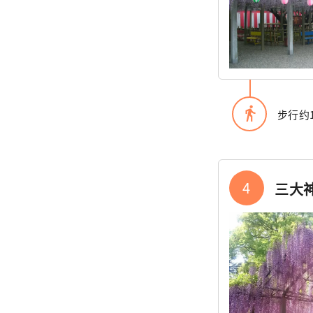
directions_walk
步行约
4
三大