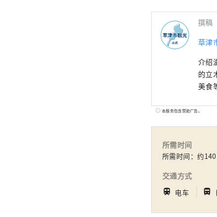
撰稿
草津
介绍
的立
美食
本服务包含赞助广告。
所需时间
所需时间：约14
交通方式
｜
train
directions_bus_filled
电车