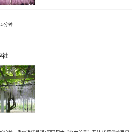
15分钟
神社
20分钟，乘坐近江铁道/国国巴士“北大谷号”开往JR草津站西口（