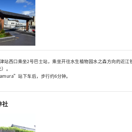
草津站西口乘坐2号巴士站，乘坐开往水生植物园水之森方向的近江
元）。
namura”站下车后，步行约6分钟。
神社