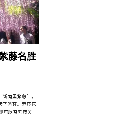
观紫藤名胜
“新南里紫藤”。
满了游客。紫藤花
即可欣赏紫藤美