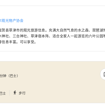
市观光物产协会
滋贺县草津市的观光旅游信息。充满大自然气息的水之森、琵琶湖
木神社、三台神社、草津宿本阵、适合全家人一起游览的六叶公园
等信息丰富。可以享受。
0分钟（巴士）
｜
directions_walk
步行
巴士