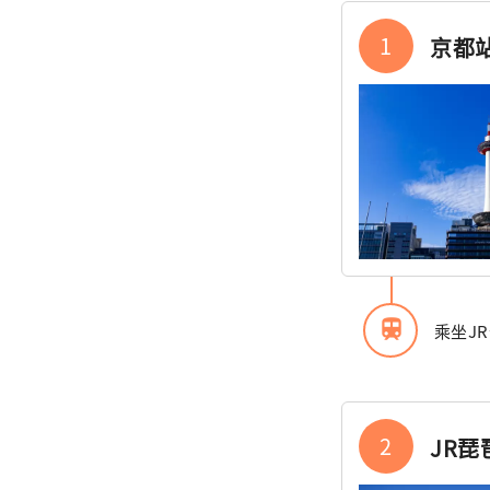
1
京都
train
乘坐J
2
JR