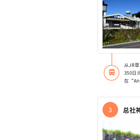
从JR
directions_bus_filled
350日
在“A
3
总社