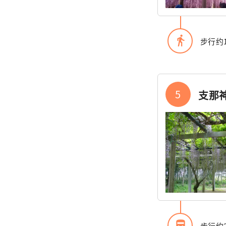
directions_walk
步行约
5
支那
directions_bus_filled
步行约