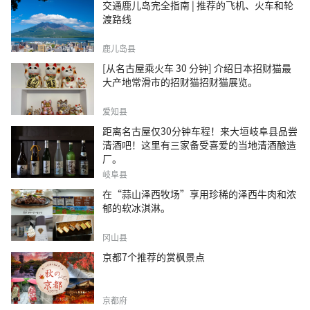
交通鹿儿岛完全指南 | 推荐的飞机、火车和轮
渡路线
鹿儿岛县
[从名古屋乘火车 30 分钟] 介绍日本招财猫最
大产地常滑市的招财猫招财猫展览。
爱知县
距离名古屋仅30分钟车程！来大垣岐阜县品尝
清酒吧！这里有三家备受喜爱的当地清酒酿造
厂。
岐阜县
在“蒜山泽西牧场”享用珍稀的泽西牛肉和浓
郁的软冰淇淋。
冈山县
京都7个推荐的赏枫景点
京都府