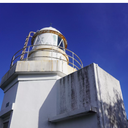
入口处的铜像是土佐的伟人约翰·万次
郎，据说是面向与他有密切关系的美
国。

清晨的日出

太平洋在白天闪耀

夕阳西下

夜晚的星空

如果一路来到高知，也建议从最南端步
行过去。