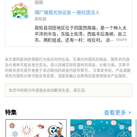
撰稿
●展望台

●狗跑

畑广域观光协议会 一般社团法人
●厕所（设有哺乳室）
高知县
高知县羽田地区位于四国西南端，是一个伸入太
平洋的半岛，东临土佐湾，西临丰后海峡，由三
more
市、两町组成，还有一村：哈拉村。 这里有全
国闻名的四万十川和足折岬，还有沿岸流淌的黑
潮流的恩惠，还有拥有全国最大森林面积的山脉
的恩惠，是一个充满恩惠的天然发电站。
本文章所提供的情报均为采访时的信息。文章内所提到的商品、服务的内容
及价格有可能会发生变化。请以店铺实际所提供的商品、价格为准。文章中
的相关资讯是作者基于采访期间的调查内容所撰写。 文章发布后，产品或服
务的内容和价格可能会有变更，请提前确认后再购买或使用相关产品服务。
本页中的部分内容是由自动翻译生成，请见谅。
特集
查看更多