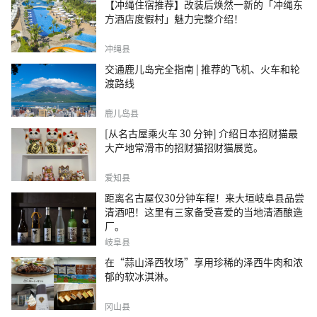
【冲绳住宿推荐】改装后焕然一新的「冲绳东
方酒店度假村」魅力完整介绍！
冲绳县
交通鹿儿岛完全指南 | 推荐的飞机、火车和轮
渡路线
鹿儿岛县
[从名古屋乘火车 30 分钟] 介绍日本招财猫最
大产地常滑市的招财猫招财猫展览。
爱知县
距离名古屋仅30分钟车程！来大垣岐阜县品尝
清酒吧！这里有三家备受喜爱的当地清酒酿造
厂。
岐阜县
在“蒜山泽西牧场”享用珍稀的泽西牛肉和浓
郁的软冰淇淋。
冈山县