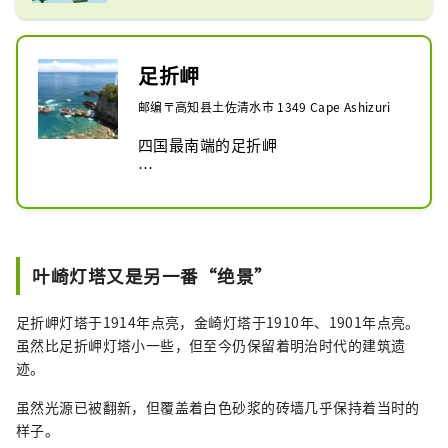
足折岬
邮编〒高知县土佐清水市 1349 Cape Ashizuri
四国最南端的足折岬

边走边欣赏展望台、长廊、珍稀植物、
地势等。

从展望台可以看到 270° 的太平洋全景
叶崎灯塔又是另一番“绝景”
和强大的海浪。

在长廊上，您可以在参观对日本佛教产
足折岬灯塔于1914年点亮，金崎灯塔于1910年、1901年点亮。
生重大影响的僧人弘法大师（空海）的
虽然比足折岬灯塔小一些，但至今仍保留着明治时代的建筑遗
七大奇迹的同时，欣赏树木、岩壁和壮
迹。
观景色的隧道。

虽然光源已被翻新，但覆盖着白色砂浆的砖墙几乎保持着当时的
100 多年来，这座象征性的灯塔一直守
样子。
护着船舶的安全。
