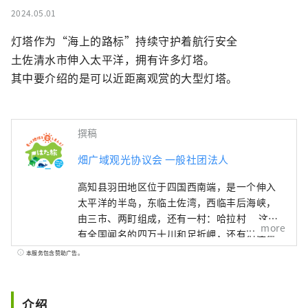
2024.05.01
灯塔作为“海上的路标”持续守护着航行安全

土佐清水市伸入太平洋，拥有许多灯塔。

其中要介绍的是可以近距离观赏的大型灯塔。
撰稿
畑广域观光协议会 一般社团法人
高知县羽田地区位于四国西南端，是一个伸入
太平洋的半岛，东临土佐湾，西临丰后海峡，
由三市、两町组成，还有一村：哈拉村。 这里
more
有全国闻名的四万十川和足折岬，还有沿岸流
淌的黑潮流的恩惠，还有拥有全国最大森林面
本服务包含赞助广告。
积的山脉的恩惠，是一个充满恩惠的天然发电
站。
介绍