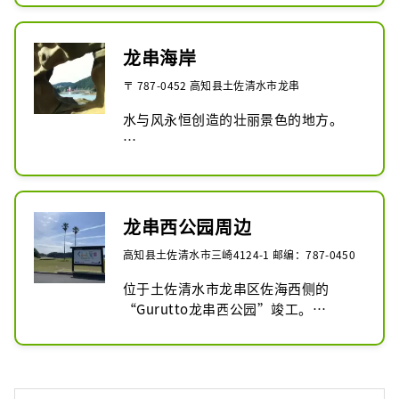
顾名思义，据说来到鹿崎，爱情就会成
真。

龙串海岸
〒 787-0452 高知县土佐清水市龙串
沿途的沿海公路也非常适合自驾。
水与风永恒创造的壮丽景色的地方。

像竹子一样伸入海中的动态岩石

您可以欣赏到岩石的复杂而奇异的构
造，就像巴塞罗那高迪的建筑一样。

有时也因其风景而被与火星相比较。

龙串西公园周边
高知县土佐清水市三崎4124-1 邮编：787-0450
有一条环绕半岛半周的旅游路线，据说
这就是龙串这个名字的由来。

位于土佐清水市龙串区佐海西侧的
成人大约20分钟即可游览该地区。

“Gurutto龙串西公园”竣工。

有些地区在海浪高的时候可能会很危
险，所以请小心。
●50个停车位（1个无障碍车位、2个大
型巴士车位）

●大型游乐设施
