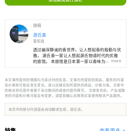
撰稿
源氏香
爱知县
透过幽深静谧的香世界，让人想起香的殷勤与优
雅， 源氏香一家让人想起源氏物语时代的优雅
more
的旅馆。 本旅馆是日本第一家以香味为主题的
日式旅馆。 唤醒被遗忘的心灵平静。 您的房间
和整个酒店到处都可以感受到熏香的舒适感。
本文章所提供的情报均为采访时的信息。文章内所提到的商品、服务的内容
及价格有可能会发生变化。请以店铺实际所提供的商品、价格为准。文章中
的相关资讯是作者基于采访期间的调查内容所撰写。 文章发布后，产品或服
务的内容和价格可能会有变更，请提前确认后再购买或使用相关产品服务。
本页中的部分内容是由自动翻译生成，请见谅。
特集
查看更多