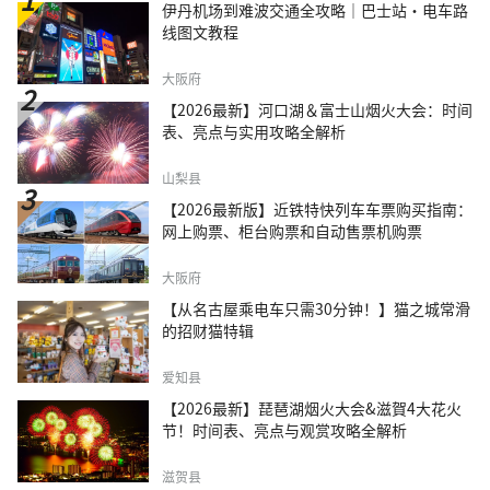
伊丹机场到难波交通全攻略｜巴士站・电车路
线图文教程
大阪府
【2026最新】河口湖＆富士山烟火大会：时间
表、亮点与实用攻略全解析
山梨县
【2026最新版】近铁特快列车车票购买指南：
网上购票、柜台购票和自动售票机购票
大阪府
【从名古屋乘电车只需30分钟！】猫之城常滑
的招财猫特辑
爱知县
【2026最新】琵琶湖烟火大会&滋賀4大花火
节！时间表、亮点与观赏攻略全解析
滋贺县