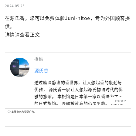
2024.05.25
在源氏香，您可以免费体验Juni-hitoe，专为外国顾客提
供。

详情请查看正文！
撰稿
源氏香
透过幽深静谧的香世界，让人想起香的殷勤与
优雅， 源氏香一家让人想起源氏物语时代的优
雅的旅馆。 本旅馆是日本第一家以香味为主题
more
的日式旅馆。 唤醒被遗忘的心灵平静。 您的房
间和整个酒店到处都可以感受到熏香的舒适
本服务包含赞助广告。
感。