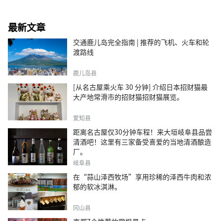
最新文章
交通鹿儿岛完全指南 | 推荐的飞机、火车和轮
渡路线
鹿儿岛县
[从名古屋乘火车 30 分钟] 介绍日本招财猫最
大产地常滑市的招财猫招财猫展览。
爱知县
距离名古屋仅30分钟车程！来大垣岐阜县品尝
清酒吧！这里有三家备受喜爱的当地清酒酿造
厂。
岐阜县
在“蒜山泽西牧场”享用珍稀的泽西牛肉和浓
郁的软冰淇淋。
冈山县