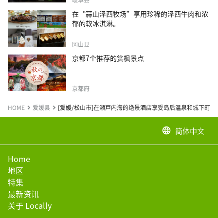
在“蒜山泽西牧场”享用珍稀的泽西牛肉和浓
郁的软冰淇淋。
冈山县
京都7个推荐的赏枫景点
京都府
HOME
爱媛县
[爱媛/松山市]在瀬戸内海的绝景酒店享受岛后温泉和城下町之
简体中文
language
Home
地区
特集
最新资讯
关于 Locally