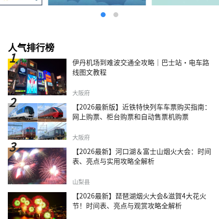
人气排行榜
伊丹机场到难波交通全攻略｜巴士站・电车路
线图文教程
大阪府
【2026最新版】近铁特快列车车票购买指南：
网上购票、柜台购票和自动售票机购票
大阪府
【2026最新】河口湖＆富士山烟火大会：时间
表、亮点与实用攻略全解析
山梨县
【2026最新】琵琶湖烟火大会&滋賀4大花火
节！时间表、亮点与观赏攻略全解析