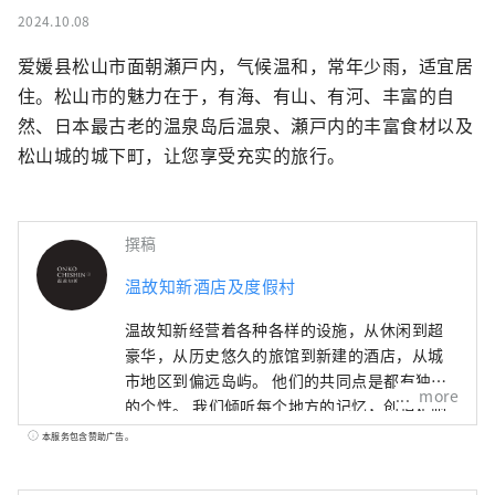
2024.10.08
爱媛县松山市面朝瀬戸内，气候温和，常年少雨，适宜居
住。松山市的魅力在于，有海、有山、有河、丰富的自
然、日本最古老的温泉岛后温泉、瀬戸内的丰富食材以及
松山城的城下町，让您享受充实的旅行。
撰稿
温故知新酒店及度假村
温故知新经营着各种各样的设施，从休闲到超
豪华，从历史悠久的旅馆到新建的酒店，从城
市地区到偏远岛屿。 他们的共同点是都有独特
more
的个性。 我们倾听每个地方的记忆，创造定制
且独特的住宿概念。
本服务包含赞助广告。