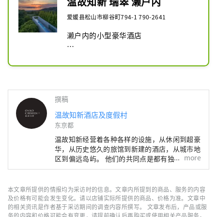
温故知新 瑞翠 濑户内
爱媛县松山市柳谷町794-1 790-2641
濑户内的小型豪华酒店

臣服于蓝天大海，体会平静与安宁。

安藤忠雄，建筑与设计。全部为套房，
共有7间客房。
撰稿
温故知新酒店及度假村
东京都
温故知新经营着各种各样的设施，从休闲到超豪
华，从历史悠久的旅馆到新建的酒店，从城市地
more
区到偏远岛屿。 他们的共同点是都有独特的个
性。 我们倾听每个地方的记忆，创造定制且独
特的住宿概念。
本文章所提供的情报均为采访时的信息。文章内所提到的商品、服务的内容
及价格有可能会发生变化。请以店铺实际所提供的商品、价格为准。文章中
的相关资讯是作者基于采访期间的调查内容所撰写。 文章发布后，产品或服
务的内容和价格可能会有变更，请提前确认后再购买或使用相关产品服务。