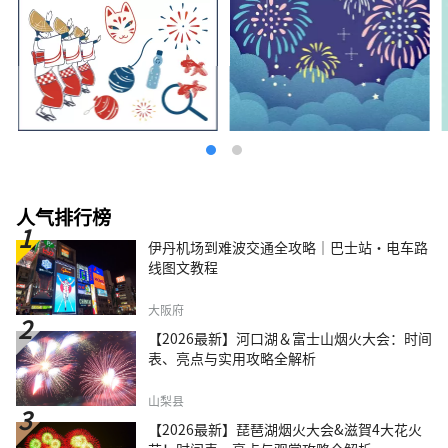
人气排行榜
伊丹机场到难波交通全攻略｜巴士站・电车路
线图文教程
大阪府
【2026最新】河口湖＆富士山烟火大会：时间
表、亮点与实用攻略全解析
山梨县
【2026最新】琵琶湖烟火大会&滋賀4大花火