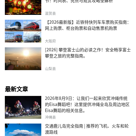
节！时间表、亮点与观赏攻略全解析
滋贺县
【2026最新版】近铁特快列车车票购买指南：
网上购票、柜台购票和自动售票机购票
大阪府
[2026] 攀登富士山的必读之作！安全畅享富士
攀登之旅的完整指南。
山梨县
最新文章
2026年8月9日：让我们一起来欣赏冲绳传统
的Eisa舞蹈吧！这里提供冲绳全岛及周边地区
Eisa舞蹈的相关信息。
冲绳县
交通鹿儿岛完全指南 | 推荐的飞机、火车和轮
渡路线