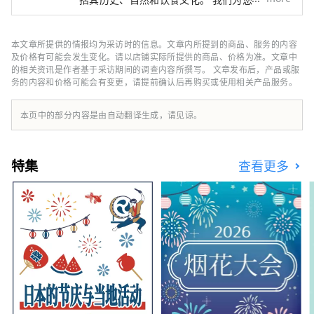
活动。

铁铁路沿线旅行的实用信息，包括沿线观光景
点、推荐餐厅和酒店，以及有用的旅行提示。
封面照片展示的是三重县的阿戈湾。阿戈湾素有
此外，地下层还有阿倍野Harukas近铁
本文章所提供的情报均为采访时的信息。文章内所提到的商品、服务的内容
“珍珠之乡”的美誉，拥有众多岛屿，景色宁静
及价格有可能会发生变化。请以店铺实际所提供的商品、价格为准。文章中
总店，里面有餐厅和商店，您可以在那
优美，是理想的游船目的地。
的相关资讯是作者基于采访期间的调查内容所撰写。 文章发布后，产品或服
里品尝当地美食和土特产。阿倍野 
务的内容和价格可能会有变更，请提前确认后再购买或使用相关产品服务。
Harukas 不仅是大阪的地标，也是游客
和当地人的休闲场所。
本页中的部分内容是由自动翻译生成，请见谅。
特集
查看更多