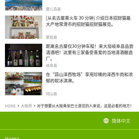
鹿儿岛县
[从名古屋乘火车 30 分钟] 介绍日本招财猫最
大产地常滑市的招财猫招财猫展览。
爱知县
距离名古屋仅30分钟车程！来大垣岐阜县品尝
清酒吧！这里有三家备受喜爱的当地清酒酿造
厂。
岐阜县
在“蒜山泽西牧场”享用珍稀的泽西牛肉和浓
郁的软冰淇淋。
冈山县
HOME
大阪府
对于想要从大阪乘坐巴士游览的人来说，这是必看的地方！您还可
简体中文
language
Home