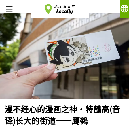
language
漫不经心的漫画之神·特鶴高(音
译)长大的街道——鹰鶴