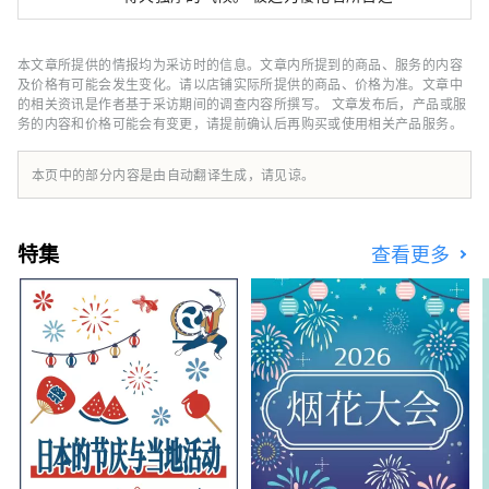
世界遗产姬路城、六甲山的全景夜景等，有许多
令人惊叹的美景。 世界闻名的神户品牌“神户
牛”是但马牛的代名词，是日本顶级牛肉之一，
本文章所提供的情报均为采访时的信息。文章内所提到的商品、服务的内容
而清酒米“兵库山田锦”则是让您舌头惊喜的宝
及价格有可能会发生变化。请以店铺实际所提供的商品、价格为准。文章中
石。 有马温泉是著名的温泉，城崎温泉曾出现
的相关资讯是作者基于采访期间的调查内容所撰写。 文章发布后，产品或服
务的内容和价格可能会有变更，请提前确认后再购买或使用相关产品服务。
在许多文学作品中。在大自然的包围下，您可以
放松身心。 淡路岛鸣门漩涡的雷鸣声、夏季各
地举办的烟火大会的动感声音等，您可以听到令
本页中的部分内容是由自动翻译生成，请见谅。
人难忘的声音。 在县内的药草园和植物园中，
四季皆有的药草和花草的温和宜人的香气可以治
愈您的身心。 享受刺激视觉、味觉、触觉、听
特集
查看更多
觉、嗅觉五种感官的兵库新旅程。