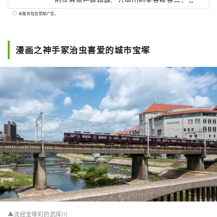
的世界遗产姬路城、六甲山的全景夜景等，有
许多令人惊叹的美景。 世界闻名的神户品牌
本服务包含赞助广告。
“神户牛”是但马牛的代名词，是日本顶级牛
肉之一，而清酒米“兵库山田锦”则是让您舌
头惊喜的宝石。 有马温泉是著名的温泉，城崎
漫画之神手冢治虫喜爱的城市宝塚
温泉曾出现在许多文学作品中。在大自然的包
围下，您可以放松身心。 淡路岛鸣门漩涡的雷
鸣声、夏季各地举办的烟火大会的动感声音
等，您可以听到令人难忘的声音。 在县内的药
草园和植物园中，四季皆有的药草和花草的温
和宜人的香气可以治愈您的身心。 享受刺激视
觉、味觉、触觉、听觉、嗅觉五种感官的兵库
新旅程。
▲流经宝塚町的武库川