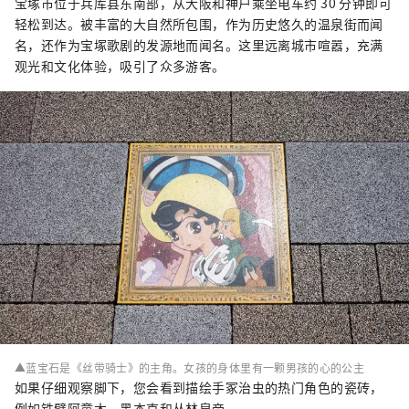
宝塚市位于兵库县东南部，从大阪和神户乘坐电车约 30 分钟即可
轻松到达。被丰富的大自然所包围，作为历史悠久的温泉街而闻
名，还作为宝塚歌剧的发源地而闻名。这里远离城市喧嚣，充满
观光和文化体验，吸引了众多游客。
▲蓝宝石是《丝带骑士》的主角。女孩的身体里有一颗男孩的心的公主
如果仔细观察脚下，您会看到描绘手冢治虫的热门角色的瓷砖，
例如铁臂阿童木、黑杰克和丛林皇帝。