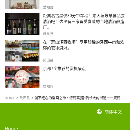
爱知县
距离名古屋仅30分钟车程！来大垣岐阜县品尝
清酒吧！这里有三家备受喜爱的当地清酒酿造
厂。
岐阜县
在“蒜山泽西牧场”享用珍稀的泽西牛肉和浓
郁的软冰淇淋。
冈山县
京都7个推荐的赏枫景点
京都府
HOME
兵库县
漫不经心的漫画之神·特鶴高(音译)长大的街道——鹰鶴
简体中文
language
Home