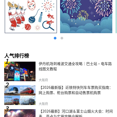
人气排行榜
伊丹机场到难波交通全攻略｜巴士站・电车路
线图文教程
大阪府
【2026最新版】近铁特快列车车票购买指南：
网上购票、柜台购票和自动售票机购票
大阪府
【2026最新】河口湖＆富士山烟火大会：时间
表、亮点与实用攻略全解析