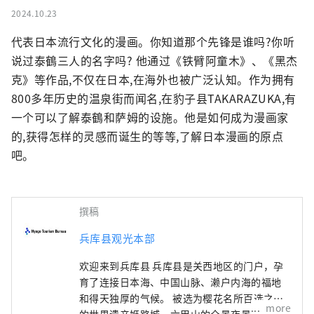
2024.10.23
代表日本流行文化的漫画。你知道那个先锋是谁吗?你听
说过泰鶴三人的名字吗? 他通过《铁臂阿童木》、《黑杰
克》等作品,不仅在日本,在海外也被广泛认知。作为拥有
800多年历史的温泉街而闻名,在豹子县TAKARAZUKA,有
一个可以了解泰鶴和萨姆的设施。他是如何成为漫画家
的,获得怎样的灵感而诞生的等等,了解日本漫画的原点
吧。
撰稿
兵库县观光本部
欢迎来到兵库县 兵库县是关西地区的门户，孕
育了连接日本海、中国山脉、濑户内海的福地
和得天独厚的气候。 被选为樱花名所百选之一
more