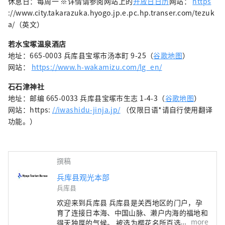
休息日：每周一 ※详情请参阅网站上的
开放日日历
网站：
https
://www.city.takarazuka.hyogo.jp.e.pc.hp.transer.com/tezuk
a/（英文）
若水宝塚温泉酒店
地址：665-0003 兵库县宝塚市汤本町 9-25（
谷歌地图
）
网站：
https://www.h-wakamizu.com/lg_en/
石石津神社
地址：邮编 665-0033 兵库县宝塚市生志 1-4-3（
谷歌地图
）
网站：https:
//iwashidu-jinja.jp/
（仅限日语*请自行使用翻译
功能。）
撰稿
兵库县观光本部
兵库县
欢迎来到兵库县 兵库县是关西地区的门户，孕
育了连接日本海、中国山脉、濑户内海的福地和
more
得天独厚的气候。 被选为樱花名所百选之一的