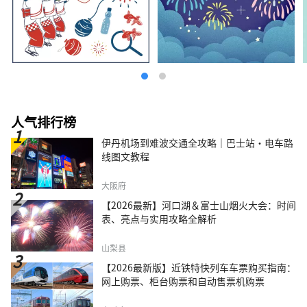
人气排行榜
伊丹机场到难波交通全攻略｜巴士站・电车路
线图文教程
大阪府
【2026最新】河口湖＆富士山烟火大会：时间
表、亮点与实用攻略全解析
山梨县
【2026最新版】近铁特快列车车票购买指南：
网上购票、柜台购票和自动售票机购票