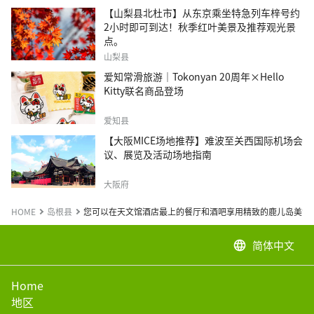
【山梨县北杜市】从东京乘坐特急列车梓号约
2小时即可到达！秋季红叶美景及推荐观光景
点。
山梨县
爱知常滑旅游｜Tokonyan 20周年×Hello
Kitty联名商品登场
爱知县
【大阪MICE场地推荐】难波至关西国际机场会
议、展览及活动场地指南
大阪府
HOME
岛根县
您可以在天文馆酒店最上的餐厅和酒吧享用精致的鹿儿岛美食
简体中文
language
Home
地区