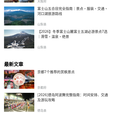
大阪府
富士山五合目完全指南｜景点·服装·交通·
河口湖旅游路线
山梨县
【2026】冬季富士山麓富士五湖必游景点7选
｜滑雪・温泉・绝景
山梨县
最新文章
京都7个推荐的赏枫景点
京都府
[2026]德岛阿波舞完整指南：时间安排、交通
及游玩攻略
德岛县