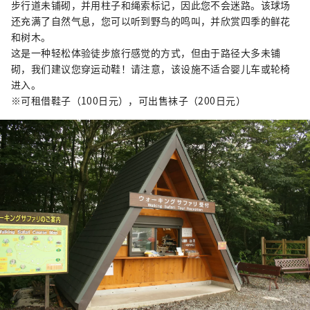
步行道未铺砌，并用柱子和绳索标记，因此您不会迷路。该球场
还充满了自然气息，您可以听到野鸟的鸣叫，并欣赏四季的鲜花
和树木。
这是一种轻松体验徒步旅行感觉的方式，但由于路径大多未铺
砌，我们建议您穿运动鞋！请注意，该设施不适合婴儿车或轮椅
进入。
※可租借鞋子（100日元），可出售袜子（200日元）