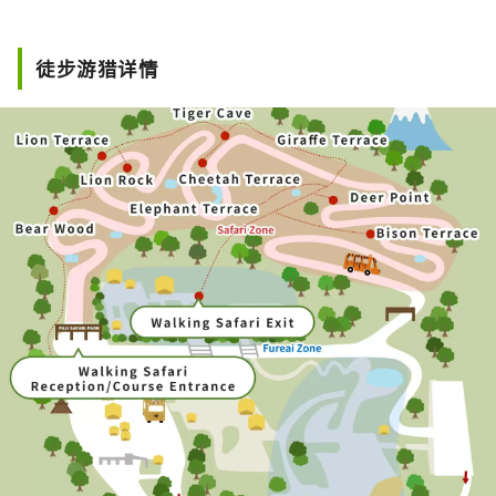
徒步游猎详情