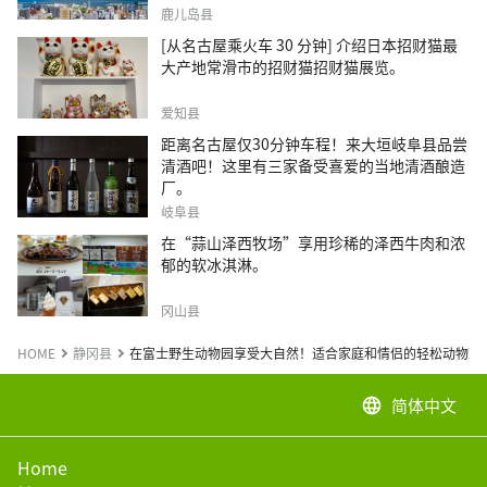
鹿儿岛县
[从名古屋乘火车 30 分钟] 介绍日本招财猫最
大产地常滑市的招财猫招财猫展览。
爱知县
距离名古屋仅30分钟车程！来大垣岐阜县品尝
清酒吧！这里有三家备受喜爱的当地清酒酿造
厂。
岐阜县
在“蒜山泽西牧场”享用珍稀的泽西牛肉和浓
郁的软冰淇淋。
冈山县
HOME
静冈县
在富士野生动物园享受大自然！适合家庭和情侣的轻松动物观
简体中文
language
Home