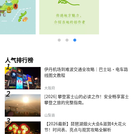
人气排行榜
伊丹机场到难波交通全攻略｜巴士站・电车路
线图文教程
大阪府
[2026] 攀登富士山的必读之作！安全畅享富士
攀登之旅的完整指南。
山梨县
【2026最新】琵琶湖烟火大会&滋賀4大花火
节！时间表、亮点与观赏攻略全解析