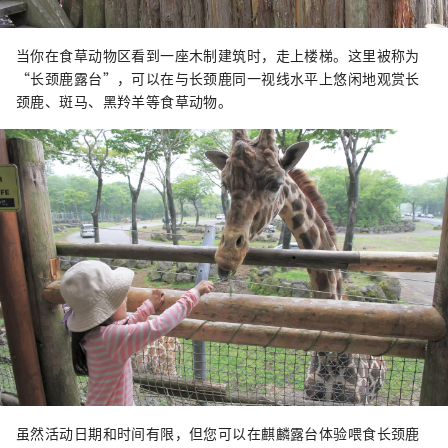
当你在食草动物区看到一座木制建筑时，走上楼梯。这里被称为
“长颈鹿露台”，可以在与长颈鹿同一视线水平上悠闲地观赏长
颈鹿、斑马、黑羚羊等食草动物。
虽然活动日期和时间有限，但您可以在麒麟露台体验喂食长颈鹿