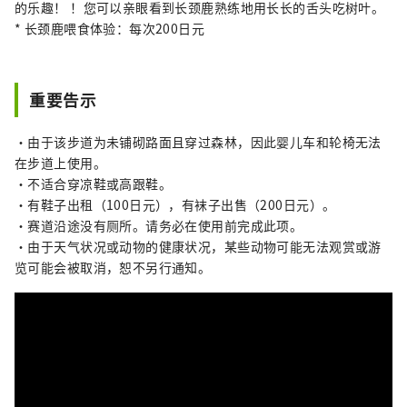
的乐趣！ ！您可以亲眼看到长颈鹿熟练地用长长的舌头吃树叶。
* 长颈鹿喂食体验：每次200日元
重要告示
・由于该步道为未铺砌路面且穿过森林，因此婴儿车和轮椅无法
在步道上使用。
・不适合穿凉鞋或高跟鞋。
・有鞋子出租（100日元），有袜子出售（200日元）。
・赛道沿途没有厕所。请务必在使用前完成此项。
・由于天气状况或动物的健康状况，某些动物可能无法观赏或游
览可能会被取消，恕不另行通知。