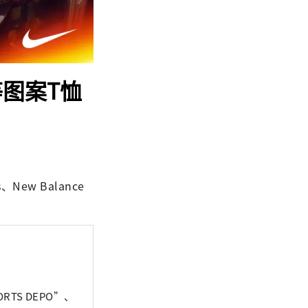
等图案T恤
、New Balance
TS DEPO”、