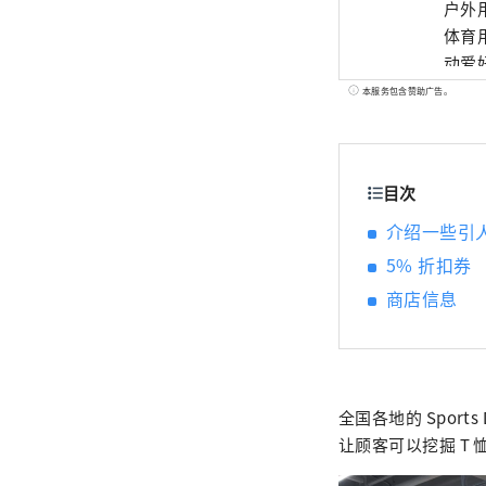
户外用
体育
动爱
本服务包含赞助广告。
目次
介绍一些引人
5% 折扣券
商店信息
全国各地的 Sports
让顾客可以挖掘 T