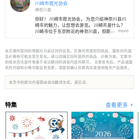
川崎市观光协会
神奈川县
你好！ 川崎市观光协会。 为您介绍神奈川县川
崎市的魅力，让您想去游览。 川崎市是什么？
more
川崎市位于东京附近的神奈川县，但距离羽田机
场仅 15 分钟路程，距离东京主要车站仅几分钟
路程，而且靠近横滨、镰仓和箱根，是一个人口
达 154 万的热门通勤城镇。虽然距离东京、横
本文章所提供的情报均为采访时的信息。文章内所提到的商品、服务的内容
滨很近，但这里却是一座只有内行人才知道的大
及价格有可能会发生变化。请以店铺实际所提供的商品、价格为准。文章中
都市，这里有汇集日本各大名店的购物中心，也
的相关资讯是作者基于采访期间的调查内容所撰写。 文章发布后，产品或服
务的内容和价格可能会有变更，请提前确认后再购买或使用相关产品服务。
有当地人聚集的繁华闹区，可以体验到真正的日
本都市生活。 这座城市以夜间工厂景观而闻
名，该景观诞生于支撑日本经济快速增长的工业
本页中的部分内容是由自动翻译生成，请见谅。
区，但它也作为东海道五十三次之一而繁荣起
来。东海道是东京到京都的主要干道，由江户幕
府的幕府将军开发。这里是川崎大师寺的所在
特集
查看更多
地，该寺在新年期间吸引了日本最多的朝圣者，
还有日本民居博物馆，馆内有 25 栋被指定为文
化遗产的古民居。专门纪念人气动漫《哆啦 A
梦》的博物馆也很受欢迎。 我们会介绍一些受
欢迎的旅游景点和活动。 ◇ 川崎市的工厂夜景
支撑日本经济高度增长时期的工业区。工厂每天