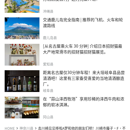
冲绳县
交通鹿儿岛完全指南 | 推荐的飞机、火车和轮
渡路线
鹿儿岛县
[从名古屋乘火车 30 分钟] 介绍日本招财猫最
大产地常滑市的招财猫招财猫展览。
爱知县
距离名古屋仅30分钟车程！来大垣岐阜县品尝
清酒吧！这里有三家备受喜爱的当地清酒酿造
厂。
岐阜县
在“蒜山泽西牧场”享用珍稀的泽西牛肉和浓
郁的软冰淇淋。
冈山县
HOME
神奈川县
去川崎见见哆啦A梦和他的朋友们吧！川崎市藤子·F·不二