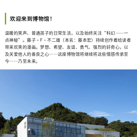
风光，包括成排的水杉树。在日本民居博物
馆，您可以体验25座被指定为文化财产的古民
欢迎来到博物馆！
居，可以体验当地传统的蓝染工艺，还有一座
专门纪念人气前卫艺术家冈本太郎的博物馆。
温暖的笑声、普通孩子的日常生活，以及始终关注“科幻——一
春天还可以欣赏樱花。 ◇川崎市藤子·F·不二
点神秘”。藤子·F·不二雄（本名：藤本宏）持续创作着给读者
雄博物馆 馆内展示着深受世界各地、尤其是亚
带来欢笑的漫画。梦想、希望、友谊、勇气、强烈的好奇心，以
洲地区喜爱的漫画《多啦 A 梦》的作者藤子
及关爱他人的善良之心……这座博物馆将继续将这些情感传承至
·F·不二雄的原画以及藤子·F·不二雄曾经
今……乃至未来。
使用过的桌子。设施内还设有真人大小的商
品，并允许游客品尝故事中的食物，让人能够
沉浸在作品的世界中。 ◇ 川崎山王节 这是川崎
地区最大的节日，每年八月在稻毛神社举行，
亮点是大型神轿游行。 ◇金馬拉節 金山神社的
节日是在四月第一个星期日举行的。人们会抬
着形似阴茎的便携式神轿参加这个节日，该节
日以祈求生育和找到伴侣而闻名，吸引了许多
外国游客。