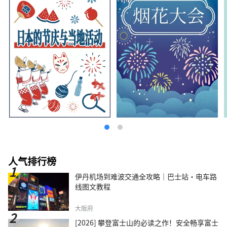
24小时运转，晚上工作灯亮起，让这里变成一
个镶满宝石的奇幻世界。您可以乘坐巴士游览或
游船游览来体验这种“工厂夜景”。 ◇生田绿
地 虽然它位于距离东京仅几分钟路程的城市，
但却拥有壮观的自然风光，包括成排的水杉树。
在日本民居博物馆，您可以体验25座被指定为
文化财产的古民居，可以体验当地传统的蓝染工
艺，还有一座专门纪念人气前卫艺术家冈本太郎
的博物馆。春天还可以欣赏樱花。 ◇川崎市藤
子·F·不二雄博物馆 馆内展示着深受世界各
地、尤其是亚洲地区喜爱的漫画《多啦 A 梦》
的作者藤子·F·不二雄的原画以及藤子·F·
不二雄曾经使用过的桌子。设施内还设有真人大
小的商品，并允许游客品尝故事中的食物，让人
能够沉浸在作品的世界中。 ◇ 川崎山王节 这是
川崎地区最大的节日，每年八月在稻毛神社举
人气排行榜
行，亮点是大型神轿游行。 ◇金馬拉節 金山神
伊丹机场到难波交通全攻略｜巴士站・电车路
社的节日是在四月第一个星期日举行的。人们会
线图文教程
抬着形似阴茎的便携式神轿参加这个节日，该节
日以祈求生育和找到伴侣而闻名，吸引了许多外
国游客。
大阪府
[2026] 攀登富士山的必读之作！安全畅享富士