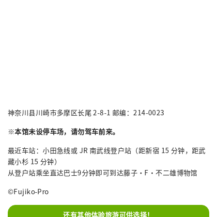
神奈川县川崎市多摩区长尾 2-8-1 邮编：214-0023
※
本馆未设停车场，请勿驾车前来。
最近车站：小田急线或 JR 南武线登户站（距新宿 15 分钟，距武
藏小杉 15 分钟）
从登户站乘坐直达巴士9分钟即可到达藤子·F·不二雄博物馆
©Fujiko-Pro
还有其他体验旅游可供选择！