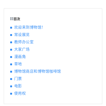
人口达 154 万的热门通勤城镇。虽然距离东
京、横滨很近，但这里却是一座只有内行人才
知道的大都市，这里有汇集日本各大名店的购
物中心，也有当地人聚集的繁华闹区，可以体
目次
验到真正的日本都市生活。 这座城市以夜间工
欢迎来到博物馆！
厂景观而闻名，该景观诞生于支撑日本经济快
常设展览
速增长的工业区，但它也作为东海道五十三次
之一而繁荣起来。东海道是东京到京都的主要
教师办公室
干道，由江户幕府的幕府将军开发。这里是川
大家广场
崎大师寺的所在地，该寺在新年期间吸引了日
本最多的朝圣者，还有日本民居博物馆，馆内
漫画角
有 25 栋被指定为文化遗产的古民居。专门纪念
草地
人气动漫《哆啦 A 梦》的博物馆也很受欢迎。
博物馆商店和博物馆咖啡馆
我们会介绍一些受欢迎的旅游景点和活动。 ◇
川崎市的工厂夜景 支撑日本经济高度增长时期
门票
的工业区。工厂每天24小时运转，晚上工作灯
电影
亮起，让这里变成一个镶满宝石的奇幻世界。
使用权
您可以乘坐巴士游览或游船游览来体验这种
“工厂夜景”。 ◇生田绿地 虽然它位于距离东
京仅几分钟路程的城市，但却拥有壮观的自然