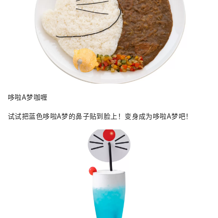
哆啦A梦咖喱
试试把蓝色哆啦A梦的鼻子贴到脸上！变身成为哆啦A梦吧！