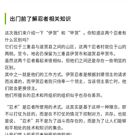
茶园的美丽景色。一边品尝现场种植的
茶，一边眺望茶田，这是只有在这里才
出门前了解忍者相关知识
能享受到的特殊体验。周边地区拥有历
史悠久的寺庙和神社，还有木津川创造
这次我们来介绍一下“伊贺”和“甲贺”。你知道这两个忍者有
的美丽自然风光。您还可以在路边站购
什么区别吗？
买南山城村的当地特产，例如茶、西红
它们位于三重县与滋贺县之间的山区，这两个忍者村就位于山的
柿和原木种植的香菇。据说这里是京都
两侧。至今，地名仍保留为三重县伊贺市和滋贺县甲贺市。
茶文化的发源地，遍布群山的广阔茶田
虽然这两个忍者看起来很相似，但他们之间还是存在一些明显的
令人叹为观止。享受这清新的微风，在
区别。
这家简约精致的酒店度过愉快的时光。
其中之一就是他们的工作方式。伊贺忍者是根据封建领主的请求
而派遣的，而甲贺忍者则只侍奉一个领主，当该领主衰亡时，他
们就会更换领主。
他们所擅长的忍术和所组织的组织似乎也存在差异。
“忍术”是忍者所使用的术式。这其实是基于这样一种理念，即
不以打仗为目的，而是在不打仗的情况下控制对方，共存。也就
是说，“忍术”并不是为了战斗而存在的，而是为了让人们能够
和平相处的技术和知识的集合。
让我们踏上探索忍者秘密的旅程吧！