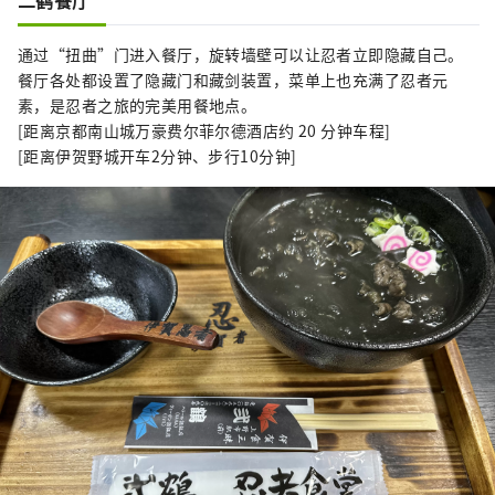
二鹤餐厅
通过“扭曲”门进入餐厅，旋转墙壁可以让忍者立即隐藏自己。
餐厅各处都设置了隐藏门和藏剑装置，菜单上也充满了忍者元
素，是忍者之旅的完美用餐地点。
[距离京都南山城万豪费尔菲尔德酒店约 20 分钟车程]
[距离伊贺野城开车2分钟、步行10分钟]