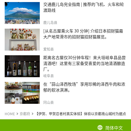
交通鹿儿岛完全指南 | 推荐的飞机、火车和轮
渡路线
鹿儿岛县
[从名古屋乘火车 30 分钟] 介绍日本招财猫最
大产地常滑市的招财猫招财猫展览。
爱知县
距离名古屋仅30分钟车程！来大垣岐阜县品尝
清酒吧！这里有三家备受喜爱的当地清酒酿造
厂。
岐阜县
在“蒜山泽西牧场”享用珍稀的泽西牛肉和浓
郁的软冰淇淋。
冈山县
HOME
京都府
【伊贺、甲贺忍者村真实体验】体验以京都南山城村为据点的
简体中文
language