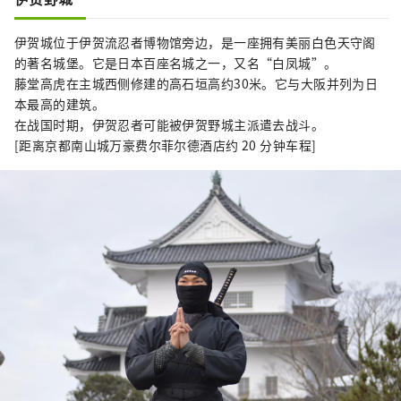
伊贺城位于伊贺流忍者博物馆旁边，是一座拥有美丽白色天守阁
的著名城堡。它是日本百座名城之一，又名“白凤城”。
藤堂高虎在主城西侧修建的高石垣高约30米。它与大阪并列为日
本最高的建筑。
在战国时期，伊贺忍者可能被伊贺野城主派遣去战斗。
[距离京都南山城万豪费尔菲尔德酒店约 20 分钟车程]