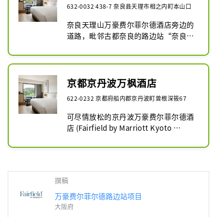
632-0032 438-7 奈良县天理市相之内町本山口
奈良天理山万豪费尔菲尔德酒店旁边的
道路，毗邻古都奈良的路边站“奈良历
史艺术文化村”。在奈良历史艺术村，
您可以近距离体验保存和修复文化遗产
的宝贵技术，还有许多活动可以满足您
的好奇心，例如传统工艺展览和可以体
京都京丹波万枫酒店
验制作工作坊。漫步在相邻的古道“山
622-0232 京都府船内郡京丹波町曾根深筱67
边之道”上，您会看到与“古事记”、
“万叶集”有关的地名和传说以及众多
可尽情放松的京丹波万豪费尔菲尔德酒
历史遗迹，仿佛置身于古代浪漫的世
店 (Fairfield by Marriott Kyoto 
界。以我们位于天理市的酒店优越的地
Kyotanba) 毗邻京丹波入口的路边站
理位置为基地，享受一次沉浸在奈良深
“京丹波阿味梦之里”。京丹波被缓缓
刻魅力中的旅行，包括其举世闻名的历
的群山环绕，得益于丹波高原的气候和
史、文化和传统。
地理环境，这里是全国闻名的食材宝
撰稿
库，其中包括丰富的当地特产，例如丹
波栗子和丹波黑豆。初夏有香鱼料理，
万豪费尔菲尔德路边站项目
冬天有鲻鱼火锅，春天有山菜料理等，
大阪府
随着季节变化，可以品尝到各种各样的