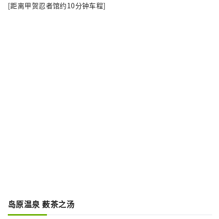
[距离甲贺忍者馆约10分钟车程]
岛原温泉 薮茶之汤