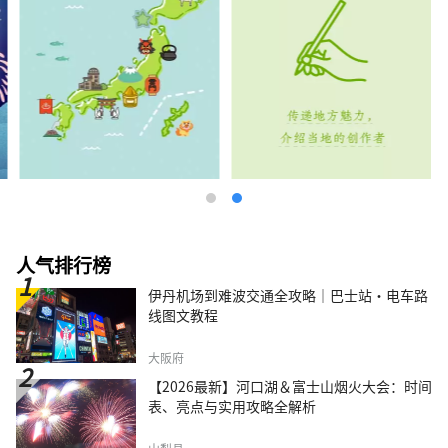
人气排行榜
伊丹机场到难波交通全攻略｜巴士站・电车路
线图文教程
大阪府
【2026最新】河口湖＆富士山烟火大会：时间
表、亮点与实用攻略全解析