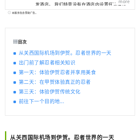
more
发酒店。 我们特意没有在酒店内设置任何餐饮
设施，而是鼓励客人使用路边站和当地餐馆，
本服务包含赞助广告。
让他们与当地人互动，享受美食，充分体验该
地区的魅力。酒店工作人员熟悉该地区并会推
荐季节性信息和该地区独有的景点。 客房简洁
而平静，配有舒适的席梦思床和无浴缸的淋浴
目次
式浴室。酒店大堂酒廊配有大桌子、微波炉、
从关西国际机场到伊贺。忍者世界的一天
烤箱、咖啡机、日本茶、味噌汤。 您可以在客
出门前了解忍者相关知识
房内放松身心，在大堂休息室购买路边车站、
当地超市、葡萄酒庄、酒厂购买的商品。尽情
第一天：体验伊贺忍者并享用美食
游玩后，在酒店内度过一段如同回家般的悠闲
第二天：在甲贺体验真正的忍者
时光。 这里提供免费高速 Wi-Fi 和配备电源插
座的桌子，非常适合工作。 享受一种全新的旅
第三天：体验伊贺传统文化
行方式，让您可以自由地游历日本各地，同时
前往下一个目的地...
体验每个地区的魅力。
从关西国际机场到伊贺。忍者世界的一天