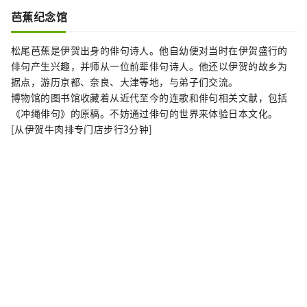
芭蕉纪念馆
松尾芭蕉是伊贺出身的俳句诗人。他自幼便对当时在伊贺盛行的
俳句产生兴趣，并师从一位前辈俳句诗人。他还以伊贺的故乡为
据点，游历京都、奈良、大津等地，与弟子们交流。
博物馆的图书馆收藏着从近代至今的连歌和俳句相关文献，包括
《冲绳俳句》的原稿。不妨通过俳句的世界来体验日本文化。
[从伊贺牛肉排专门店步行3分钟]