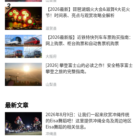
山梨县
【2026最新】琵琶湖烟火大会&滋賀4大花火
节！时间表、亮点与观赏攻略全解析
滋贺县
【2026最新版】近铁特快列车车票购买指南：
网上购票、柜台购票和自动售票机购票
大阪府
[2026] 攀登富士山的必读之作！安全畅享富士
攀登之旅的完整指南。
山梨县
最新文章
2026年8月9日：让我们一起来欣赏冲绳传统
的Eisa舞蹈吧！这里提供冲绳全岛及周边地区
Eisa舞蹈的相关信息。
冲绳县