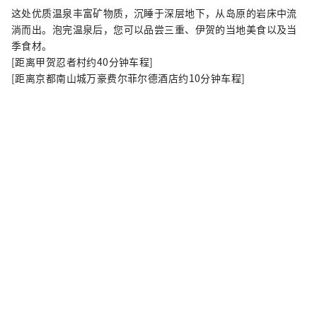
这处优质温泉丰富矿物质，沉睡于深层地下，从岛原的岩床中流
淌而出。泡完温泉后，您可以品尝三重、伊贺的当地美食以及当
季食材。
[距离甲贺忍者村约40分钟车程]
[距离京都南山城万豪费尔菲尔德酒店约10分钟车程]