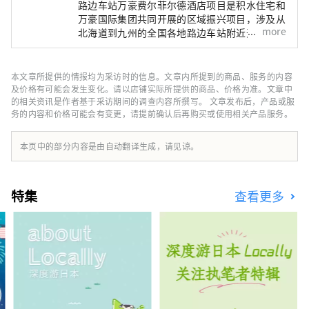
路边车站万豪费尔菲尔德酒店项目是积水住宅和
美食。作为您体验日本乡村之旅的基
万豪国际集团共同开展的区域振兴项目，涉及从
地，我们的酒店提供舒适的现代设计客
more
北海道到九州的全国各地路边车站附近开发酒
店。 我们特意没有在酒店内设置任何餐饮设
房，配备免费 Wi-Fi、平板电视以及可
施，而是鼓励客人使用路边站和当地餐馆，让他
移动的书桌和迷你冰箱等设施。我们还
们与当地人互动，享受美食，充分体验该地区的
本文章所提供的情报均为采访时的信息。文章内所提到的商品、服务的内容
提供适合携带宠物狗入住的客房，因此
魅力。酒店工作人员熟悉该地区并会推荐季节性
及价格有可能会发生变化。请以店铺实际所提供的商品、价格为准。文章中
您可以与心爱的家人舒适地入住。期待
信息和该地区独有的景点。 客房简洁而平静，
的相关资讯是作者基于采访期间的调查内容所撰写。 文章发布后，产品或服
您光临我们的酒店，从酒店可轻松前往
务的内容和价格可能会有变更，请提前确认后再购买或使用相关产品服务。
配有舒适的席梦思床和无浴缸的淋浴式浴室。酒
京丹波的旅游景点，并让您体验日本家
店大堂酒廊配有大桌子、微波炉、烤箱、咖啡
乡的风景。
机、日本茶、味噌汤。 您可以在客房内放松身
本页中的部分内容是由自动翻译生成，请见谅。
心，在大堂休息室购买路边车站、当地超市、葡
萄酒庄、酒厂购买的商品。尽情游玩后，在酒店
内度过一段如同回家般的悠闲时光。 这里提供
特集
查看更多
免费高速 Wi-Fi 和配备电源插座的桌子，非常适
合工作。 享受一种全新的旅行方式，让您可以
自由地游历日本各地，同时体验每个地区的魅
力。