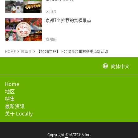
冈山县
京都7个推荐的赏枫景点
京都府
HOME
岐阜县
【2026年冬】下吕温泉合掌村冬季点灯活动
简体中文
language
Home
地区
特集
最新资讯
关于 Locally
Copyright © MATCHA Inc.