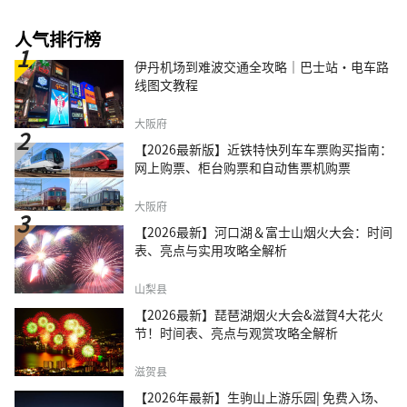
人气排行榜
伊丹机场到难波交通全攻略｜巴士站・电车路
线图文教程
大阪府
【2026最新版】近铁特快列车车票购买指南：
网上购票、柜台购票和自动售票机购票
大阪府
【2026最新】河口湖＆富士山烟火大会：时间
表、亮点与实用攻略全解析
山梨县
【2026最新】琵琶湖烟火大会&滋賀4大花火
节！时间表、亮点与观赏攻略全解析
滋贺县
【2026年最新】生驹山上游乐园| 免费入场、