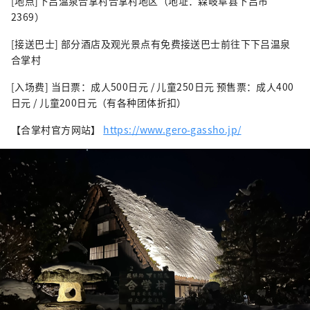
[地点]下吕温泉合掌村合掌村地区（地址：森岐阜县下吕市
2369）
[接送巴士] 部分酒店及观光景点有免费接送巴士前往下下吕温泉
合掌村
[入场费] 当日票：成人500日元 / 儿童250日元 预售票：成人400
日元 / 儿童200日元（有各种团体折扣）
【合掌村官方网站】
https://www.gero-gassho.jp/