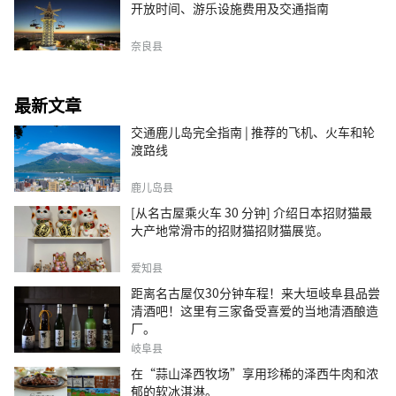
开放时间、游乐设施费用及交通指南
奈良县
最新文章
交通鹿儿岛完全指南 | 推荐的飞机、火车和轮
渡路线
鹿儿岛县
[从名古屋乘火车 30 分钟] 介绍日本招财猫最
大产地常滑市的招财猫招财猫展览。
爱知县
距离名古屋仅30分钟车程！来大垣岐阜县品尝
清酒吧！这里有三家备受喜爱的当地清酒酿造
厂。
岐阜县
在“蒜山泽西牧场”享用珍稀的泽西牛肉和浓
郁的软冰淇淋。