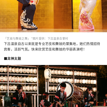
「艺妓与舞妓之舞」 *图片提供：下吕温泉合掌村
下吕温泉自古以来就是专业艺伎和舞妓的聚集地，她们热情招待
宾客，活跃气氛。快来欣赏艺伎和舞妓的华丽表演吧！
■龙神太鼓