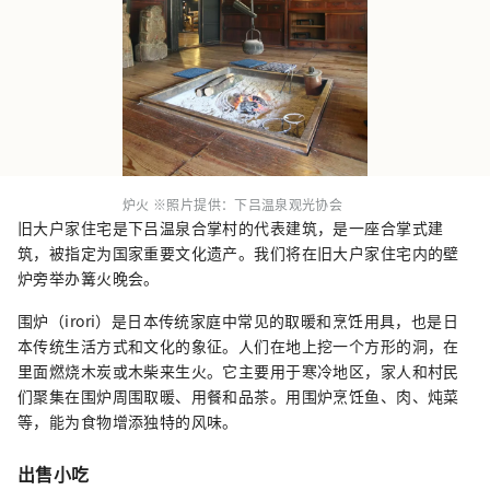
炉火 ※照片提供：下吕温泉观光协会
旧大户家住宅是下吕温泉合掌村的代表建筑，是一座合掌式建
筑，被指定为国家重要文化遗产。我们将在旧大户家住宅内的壁
炉旁举办篝火晚会。
围炉（irori）是日本传统家庭中常见的取暖和烹饪用具，也是日
本传统生活方式和文化的象征。人们在地上挖一个方形的洞，在
里面燃烧木炭或木柴来生火。它主要用于寒冷地区，家人和村民
们聚集在围炉周围取暖、用餐和品茶。用围炉烹饪鱼、肉、炖菜
等，能为食物增添独特的风味。
出售小吃