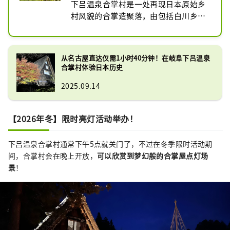
下吕温泉合掌村是一处再现日本原始乡
村风貌的合掌造聚落，由包括白川乡在
内的地区移建而来的10栋合掌屋组成。
这里展示了飞驒地区的生活文化与四季
美景。

从名古屋直达仅需1小时40分钟！在岐阜下吕温泉
还可以参与各种体验活动：

合掌村体验日本历史
・和纸绘画体验

2025.09.14
・陶器绘画体验

・陶艺制作体验
【2026年冬】限时亮灯活动举办！
下吕温泉合掌村通常下午5点就关门了，不过在冬季限时活动期
间，合掌村会在晚上开放，
可以欣赏到
梦幻般的合掌屋点灯场
景
！