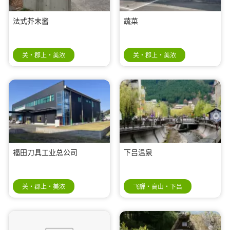
法式芥末酱
蔬菜
关・郡上・美浓
关・郡上・美浓
福田刀具工业总公司
下吕温泉
关・郡上・美浓
飞驒・高山・下吕