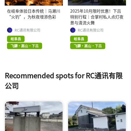
在岐阜体验日本传统｜马濑川
2025年10月限时优惠！下吕
“火钓”，为秋夜增添色彩
特别行程｜合掌村私人点灯夜
景与清流火舞
RC通讯有限公司
RC通讯有限公司
岐阜县
岐阜县
飞驒・高山・下吕
飞驒・高山・下吕
Recommended spots for RC通讯有限
公司