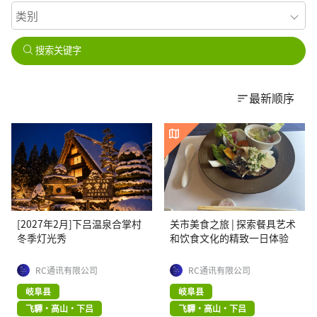
搜索关键字
最新顺序
[2027年2月]下吕温泉合掌村
关市美食之旅 | 探索餐具艺术
冬季灯光秀
和饮食文化的精致一日体验
RC通讯有限公司
RC通讯有限公司
岐阜县
岐阜县
飞驒・高山・下吕
飞驒・高山・下吕