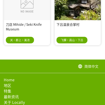
刀店 Mihide / Seki Knife
下吕温泉合掌村
Museum
关・郡上・美浓
飞驒・高山・下吕
简体中文
language
Home
地区
特集
最新资讯
关于 Locally