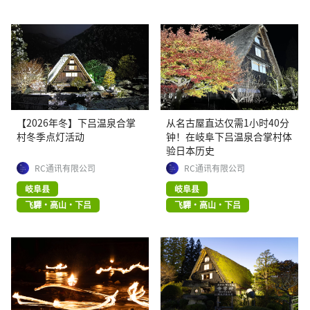
【2026年冬】下吕温泉合掌
从名古屋直达仅需1小时40分
村冬季点灯活动
钟！在岐阜下吕温泉合掌村体
验日本历史
RC通讯有限公司
RC通讯有限公司
岐阜县
岐阜县
飞驒・高山・下吕
飞驒・高山・下吕